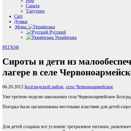
Рені
Сарата
Тарутине
Світ
Думки
Мова:
Русский
Українська
РЕГІОН
Сироты и дети из малообеспе
лагере в селе Червоноармейск
06.20.2012
Болградский район
,
село Червоноармейское
Уже третюю неделю школьники села Червоноармейское Болградс
Поездка была организована местными властями для детей-сиро
Для детей созданы все условия: трехразовое питание, развлека