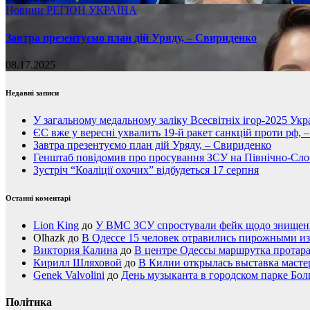
Новини
РЕГІОН
УКРАЇНА
Завтра презентуємо план дій Уряду, – Свириденко
08.17.2025
Недавні записи
У загальному медальному заліку Всесвітніх ігор-2025 Укра
ЄС вже у вересні ухвалить 19-й ракет санкцій проти рф, 
Завтра презентуємо план дій Уряду, – Свириденко
Генштаб повідомив про просування ЗСУ на Північно-Сл
Зустріч “Коаліції охочих” відбудеться 17 серпня
Останні коментарі
Lion King
до
У ВМС ЗСУ спростували фейк щодо знищення
Olhazk
до
В Одессе 15 человек отравились пирожными из
Виктория Калина
до
В центре Одессы маршрутка протар
Кирилл Шляховой
до
В Килии открылась выставка мастер
Genek Valvolini
до
День музыканта в городском парке Бол
Політика