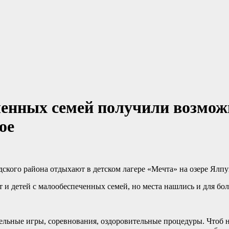
ченных семей получили возможн
ое
кого района отдыхают в детском лагере «Мечта» на озере Ялпу
т и детей с малообеспеченных семей, но места нашлись и для б
тельные игры, соревнования, оздоровительные процедуры. Чтоб н