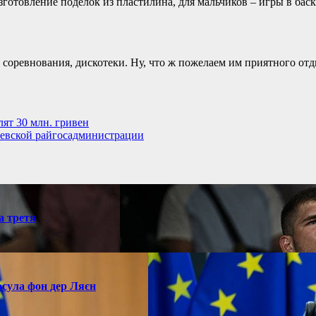
готовление поделок из пластилина, для мальчиков – игры в баске
 соревнования, дискотеки. Ну, что ж пожелаем им приятного отд
ят 30 млн. гривен
яевской райгосадминистрации
а третя
рсула фон дер Ляєн