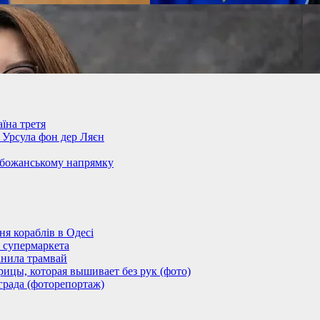
їна третя
– Урсула фон дер Ляєн
обожанському напрямку
 кораблів в Одесі
 супермаркета
анила трамвай
ицы, которая вышивает без рук (фото)
града (фоторепортаж)