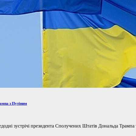
рампа з Путіним
одні зустрічі президента Сполучених Штатів Дональда Трампа та