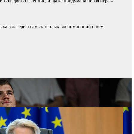
тбол, футбол, теннис, и, даже придумана новая игра –
ыха в лагере и самых теплых воспоминаний о нем.