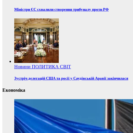
Міністри ЄС схвалили створення трибуналу проти РФ
Новини
ПОЛИТИКА
СВІТ
Зустріч делегацій США та росії у Саудівській Аравії закінчилася
Економіка