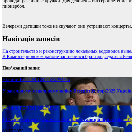
проводят различные кружки. Для девочек – биссероплетение, из
пионербол.
Вечерами детишки тоже не скучают, они устраивают концерты,
Навігація записів
На строительство и реконструкцию локальных водоводов выдел
В Коминтерновском районе застрелился брат председателя Бел
Пов’язаний запис
Новини
РЕГІОН
СВІТ
УКРАЇНА
У загальному медальному заліку Всесвітніх ігор-2025 Україн
08.17.2025
Новини
РЕГІОН
УКРАЇНА
ЄС вже у вересні ухвалить 19-й ракет санкцій проти рф, – У
08.17.2025