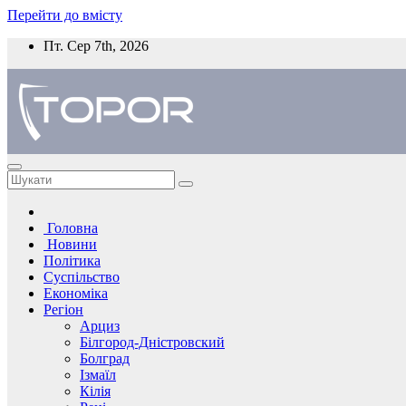
Перейти до вмісту
Пт. Сер 7th, 2026
Головна
Новини
Політика
Суспільство
Економіка
Регіон
Арциз
Білгород-Дністровский
Болград
Ізмаїл
Кілія