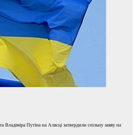
 Владіміра Путіна на Алясці затвердили спільну заяву на