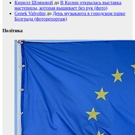
Кирилл Шляховой
до
В Килии открылась выставка
мастерицы, которая вышивает без рук (фото)
Genek Valvolini
до
День музыканта в городском парке
Болграда (фоторепортаж)
Політика