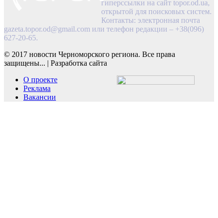
гиперссылки на сайт topor.od.ua,
открытой для поисковых систем.
Контакты: электронная почта
gazeta.topor.od@gmail.com
или телефон редакции – +38(096)
627-20-65.
© 2017 новости Черноморского региона. Все права
защищены...
|
Разработка сайта
О проекте
Реклама
Вакансии