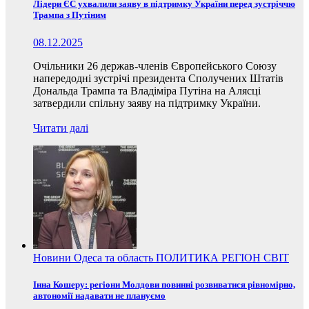
Лідери ЄС ухвалили заяву в підтримку України перед зустріччю
Трампа з Путіним
08.12.2025
Очільники 26 держав-членів Європейського Союзу
напередодні зустрічі президента Сполучених Штатів
Дональда Трампа та Владіміра Путіна на Алясці
затвердили спільну заяву на підтримку України.
Читати далі
Новини
Одеса та область
ПОЛИТИКА
РЕГІОН
СВІТ
Інна Кошеру: регіони Молдови повинні розвиватися рівномірно,
автономії надавати не плануємо