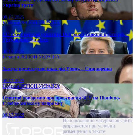
Україна третя
08.17.2025
Новини
РЕГІОН
УКРАЇНА
ЄС вже у вересні ухвалить 19-й ракет санкцій проти рф, –
Урсула фон дер Ляєн
08.17.2025
Новини
РЕГІОН
УКРАЇНА
Завтра презентуємо план дій Уряду, – Свириденко
08.17.2025
Новини
РЕГІОН
УКРАЇНА
Генштаб повідомив про просування ЗСУ на Північно-
Слобожанському напрямку
08.17.2025
Использование материалов сайта
разрешается при условии
размещения в тексте