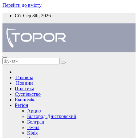
Перейти до вмісту
Сб. Сер 8th, 2026
Головна
Новини
Політика
Суспільство
Економіка
Регіон
Арциз
Білгород-Дністровский
Болград
Ізмаїл
Кілія