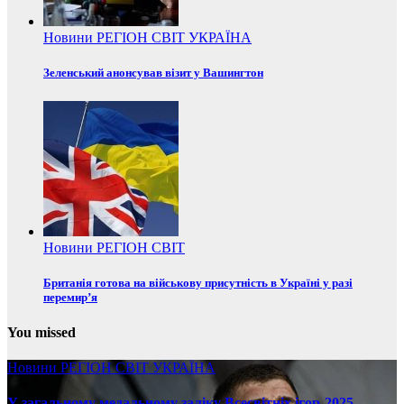
Новини
РЕГІОН
СВІТ
УКРАЇНА
Зеленський анонсував візит у Вашингтон
Новини
РЕГІОН
СВІТ
Британія готова на військову присутність в Україні у разі
перемир’я
You missed
Новини
РЕГІОН
СВІТ
УКРАЇНА
У загальному медальному заліку Всесвітніх ігор-2025