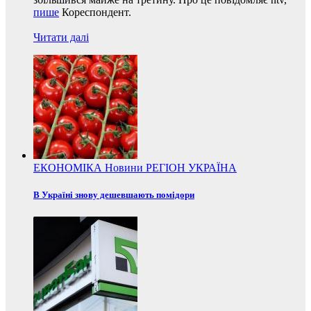
пише
Кореспондент.
Читати далі
ЕКОНОМІКА
Новини
РЕГІОН
УКРАЇНА
В Україні знову дешевшають помідори