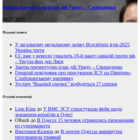
Завтра презентуємо план дій Уряду, – Свириденко
08.17.2025
Недавні записи
У загальному медальному заліку Всесвітніх ігор-2025
Україна третя
ЄС вже у вересні ухвалить 19-й ракет санкцій проти рф,
– Урсула фон дер Ляєн
Завтра презентуємо план дій Уряду, – Свириденко
Генштаб повідомив про просування ЗСУ на Північно-
Слобожанському напрямку
Зустріч “Коаліції охочих” відбудеться 17 серпня
Останні коментарі
Lion King
до
У ВМС ЗСУ спростували фейк щодо
знищення кораблів в Одесі
Olhazk
до
В Одессе 15 человек отравились пирожными
из супермаркета
Виктория Калина
до
В центре Одессы маршрутка
протаранила трамвай