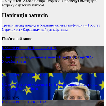
– 6 пунктов. 20-ого ноября «горняки» проведут выездную
встречу с датским клубом.
Навігація записів
Третий месяц подряд в Украине нулевая инфляция – Госстат
Стрелок из «Каравана» найден мёртвым
Пов’язаний запис
Новини
РЕГІОН
СВІТ
УКРАЇНА
У загальному медальному заліку Всесвітніх ігор-2025
Україна третя
08.17.2025
Новини
РЕГІОН
УКРАЇНА
ЄС вже у вересні ухвалить 19-й ракет санкцій проти рф, –
Урсула фон дер Ляєн
08.17.2025
Новини
РЕГІОН
УКРАЇНА