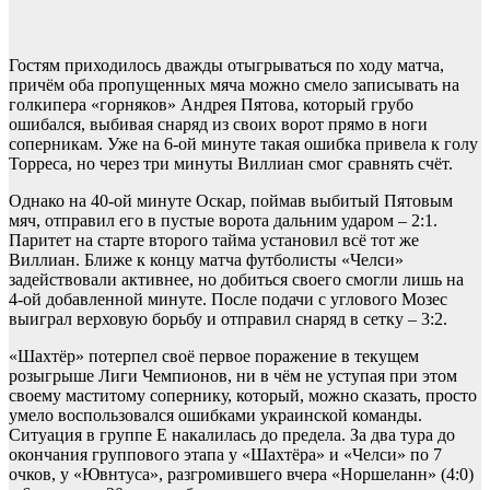
Гостям приходилось дважды отыгрываться по ходу матча,
причём оба пропущенных мяча можно смело записывать на
голкипера «горняков» Андрея Пятова, который грубо
ошибался, выбивая снаряд из своих ворот прямо в ноги
соперникам. Уже на 6-ой минуте такая ошибка привела к голу
Торреса, но через три минуты Виллиан смог сравнять счёт.
Однако на 40-ой минуте Оскар, поймав выбитый Пятовым
мяч, отправил его в пустые ворота дальним ударом – 2:1.
Паритет на старте второго тайма установил всё тот же
Виллиан. Ближе к концу матча футболисты «Челси»
задействовали активнее, но добиться своего смогли лишь на
4-ой добавленной минуте. После подачи с углового Мозес
выиграл верховую борьбу и отправил снаряд в сетку – 3:2.
«Шахтёр» потерпел своё первое поражение в текущем
розыгрыше Лиги Чемпионов, ни в чём не уступая при этом
своему маститому сопернику, который, можно сказать, просто
умело воспользовался ошибками украинской команды.
Ситуация в группе Е накалилась до предела. За два тура до
окончания группового этапа у «Шахтёра» и «Челси» по 7
очков, у «Ювнтуса», разгромившего вчера «Норшеланн» (4:0)