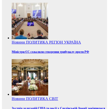
Новини
ПОЛИТИКА
РЕГІОН
УКРАЇНА
Міністри ЄС схвалили створення трибуналу проти РФ
Новини
ПОЛИТИКА
СВІТ
Зустріч делегацій США та росії у Саудівській Аравії закінчилася