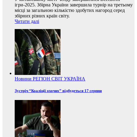
ігри-2025. Збірна України завершила турнір на третьому
місці за загальною кількістю здобутих нагород серед
збірних різних країн світу.
Читати далі
Новини
РЕГІОН
СВІТ
УКРАЇНА
Зустріч “Коаліції охочих” відбудеться 17 серпня