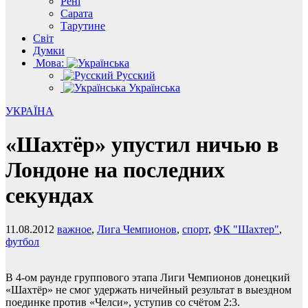
Рені
Сарата
Тарутине
Світ
Думки
Мова:
Русский
Українська
УКРАЇНА
«Шахтёр» упустил ничью в
Лондоне на последних
секундах
11.08.2012
важное
,
Лига Чемпионов
,
спорт
,
ФК "Шахтер"
,
футбол
В 4-ом раунде группового этапа Лиги Чемпионов донецкий
«Шахтёр» не смог удержать ничейный результат в выездном
поединке против «Челси», уступив со счётом 2:3.