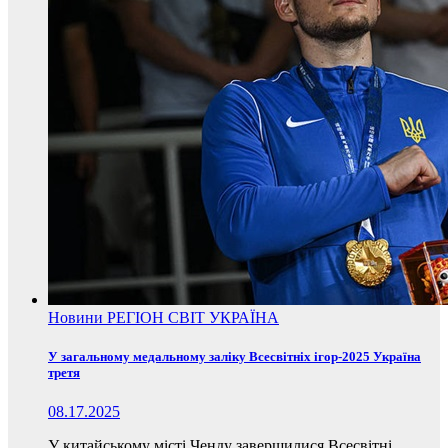
Новини
РЕГІОН
СВІТ
УКРАЇНА
У загальному медальному заліку Всесвітніх ігор-2025 Україна
третя
08.17.2025
У китайському місті Ченду завершилися Всесвітні