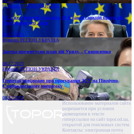
08.17.2025
Новини
РЕГІОН
УКРАЇНА
ЄС вже у вересні ухвалить 19-й ракет санкцій проти рф, –
Урсула фон дер Ляєн
08.17.2025
Новини
РЕГІОН
УКРАЇНА
Завтра презентуємо план дій Уряду, – Свириденко
08.17.2025
Новини
РЕГІОН
УКРАЇНА
Генштаб повідомив про просування ЗСУ на Північно-
Слобожанському напрямку
08.17.2025
Использование материалов сайта
разрешается при условии
размещения в тексте
гиперссылки на сайт topor.od.ua,
открытой для поисковых систем.
Контакты: электронная почта