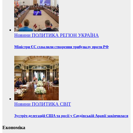
Новини
ПОЛИТИКА
РЕГІОН
УКРАЇНА
Міністри ЄС схвалили створення трибуналу проти РФ
Новини
ПОЛИТИКА
СВІТ
Зустріч делегацій США та росії у Саудівській Аравії закінчилася
Економіка