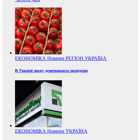
ЕКОНОМІКА
Новини
РЕГІОН
УКРАЇНА
В Україні знову дешевшають помідори
ЕКОНОМІКА
Новини
УКРАЇНА