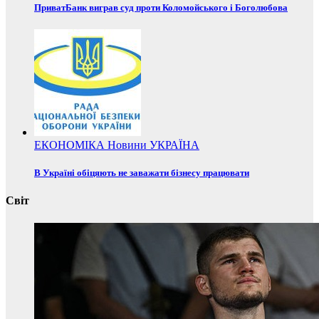
ПриватБанк виграв суд проти Коломойського і Боголюбова
ЕКОНОМІКА
Новини
УКРАЇНА
В Україні обіцяють не заважати бізнесу працювати
Світ