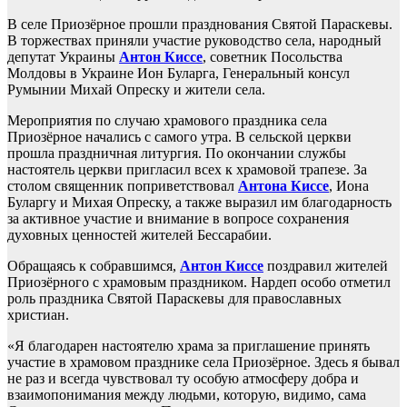
В селе Приозёрное прошли празднования Святой Параскевы.
В торжествах приняли участие руководство села, народный
депутат Украины
Антон Киссе
, советник Посольства
Молдовы в Украине Ион Буларга, Генеральный консул
Румынии Михай Опреску и жители села.
Мероприятия по случаю храмового праздника села
Приозёрное начались с самого утра. В сельской церкви
прошла праздничная литургия. По окончании службы
настоятель церкви пригласил всех к храмовой трапезе. За
столом священник поприветствовал
Антона Киссе
, Иона
Буларгу и Михая Опреску, а также выразил им благодарность
за активное участие и внимание в вопросе сохранения
духовных ценностей жителей Бессарабии.
Обращаясь к собравшимся,
Антон Киссе
поздравил жителей
Приозёрного с храмовым праздником. Нардеп особо отметил
роль праздника Святой Параскевы для православных
христиан.
«Я благодарен настоятелю храма за приглашение принять
участие в храмовом празднике села Приозёрное. Здесь я бывал
не раз и всегда чувствовал ту особую атмосферу добра и
взаимопонимания между людьми, которую, видимо, сама