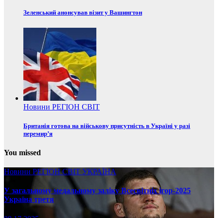
Зеленський анонсував візит у Вашингтон
Новини
РЕГІОН
СВІТ
Британія готова на військову присутність в Україні у разі
перемир’я
You missed
Новини
РЕГІОН
СВІТ
УКРАЇНА
У загальному медальному заліку Всесвітніх ігор-2025
Україна третя