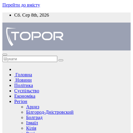
Перейти до вмісту
Сб. Сер 8th, 2026
Головна
Новини
Політика
Суспільство
Економіка
Регіон
Арциз
Білгород-Дністровский
Болград
Ізмаїл
Кілія