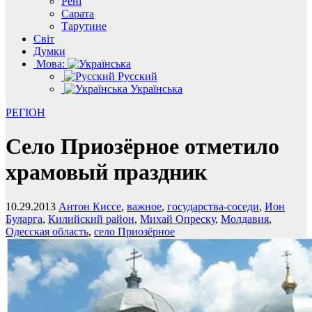
Рені
Сарата
Тарутине
Світ
Думки
Мова:
Русский
Українська
РЕГІОН
Село Приозёрное отметило
храмовый праздник
10.29.2013
Антон Киссе
,
важное
,
государства-соседи
,
Ион
Буларга
,
Килийский район
,
Михай Опреску
,
Молдавия
,
Одесская область
,
село Приозёрное