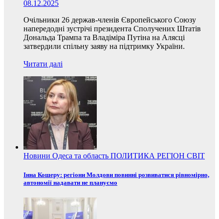
08.12.2025
Очільники 26 держав-членів Європейського Союзу
напередодні зустрічі президента Сполучених Штатів
Дональда Трампа та Владіміра Путіна на Алясці
затвердили спільну заяву на підтримку України.
Читати далі
Новини
Одеса та область
ПОЛИТИКА
РЕГІОН
СВІТ
Інна Кошеру: регіони Молдови повинні розвиватися рівномірно,
автономії надавати не плануємо