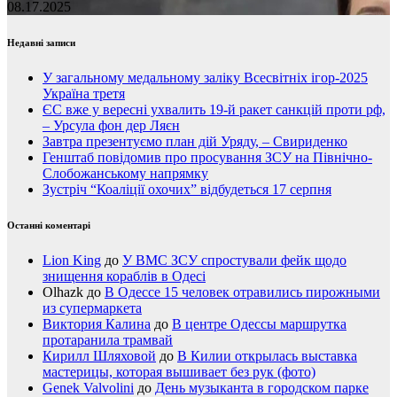
08.17.2025
Недавні записи
У загальному медальному заліку Всесвітніх ігор-2025
Україна третя
ЄС вже у вересні ухвалить 19-й ракет санкцій проти рф,
– Урсула фон дер Ляєн
Завтра презентуємо план дій Уряду, – Свириденко
Генштаб повідомив про просування ЗСУ на Північно-
Слобожанському напрямку
Зустріч “Коаліції охочих” відбудеться 17 серпня
Останні коментарі
Lion King
до
У ВМС ЗСУ спростували фейк щодо
знищення кораблів в Одесі
Olhazk
до
В Одессе 15 человек отравились пирожными
из супермаркета
Виктория Калина
до
В центре Одессы маршрутка
протаранила трамвай
Кирилл Шляховой
до
В Килии открылась выставка
мастерицы, которая вышивает без рук (фото)
Genek Valvolini
до
День музыканта в городском парке