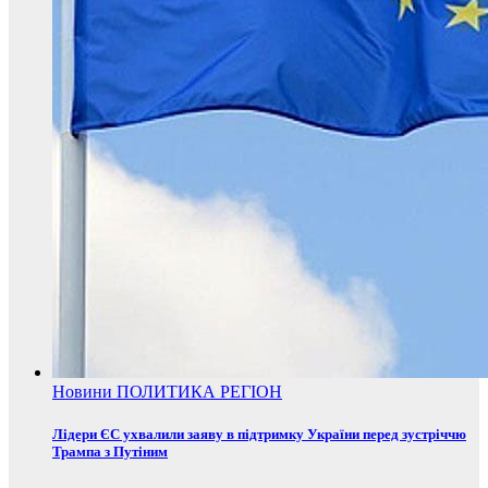
Новини
ПОЛИТИКА
РЕГІОН
Лідери ЄС ухвалили заяву в підтримку України перед зустріччю
Трампа з Путіним