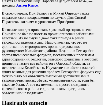
Святая великомученица Параскева дарует всем вам», —
пояснил
Антон Киссе
.
В свою очередь, Ион Буларгу и Михай Опреску также
выразили свои поздравления по случаю Дня Святой
Параскевы жителям и уроженцам Призёрного.
К сожалению для прихожан, храмовый праздник в селе
Приозёрное был полностью проигнорирован районными
властями. Их не смутил даже факт приезда в район
высокопоставленных лиц. Надо отметить, что это не
единственное мероприятие, проигнорированное
руководством Килийского района. Недавно в Бессарабии
состоялись несколько форумов, посвящённых проблемам
здравоохранения, экологии, сельского хозяйства, в которых
приняли участие все районы юга Одесской области, за
исключением Килийского. Неучастие килийских властей в
таких важных для решения проблем Бессарабии форумах ещё
можно было бы объяснить высокими достижениями в
вышеперечисленных сферах жизнедеятельности, если бы
таковые были. А вот их нежелание просто поздравить
жителей своего района с христианским праздником
объяснению не подлежит.
Навігація записів