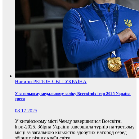
Новини
РЕГІОН
СВІТ
УКРАЇНА
У загальному медальному заліку Всесвітніх ігор-2025 Україна
третя
08.17.2025
У китайському місті Ченду завершилися Всесвітні
ігри-2025. Збірна України завершила турнір на третьому
місці за загальною кількістю здобутих нагород серед
збірних різних країн світу.