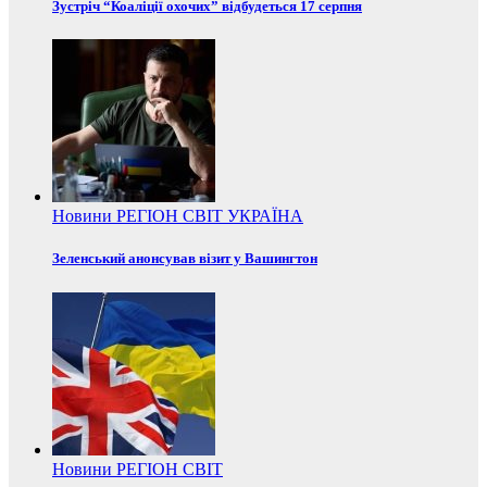
Зустріч “Коаліції охочих” відбудеться 17 серпня
Новини
РЕГІОН
СВІТ
УКРАЇНА
Зеленський анонсував візит у Вашингтон
Новини
РЕГІОН
СВІТ