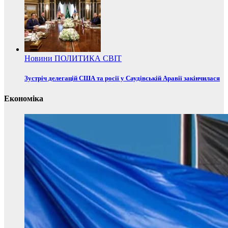
Новини
ПОЛИТИКА
СВІТ
Зустріч делегацій США та росії у Саудівській Аравії закінчилася
Економіка