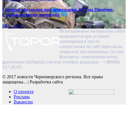
Генштаб повідомив про просування ЗСУ на Північно-
Слобожанському напрямку
08.17.2025
Использование материалов сайта
разрешается при условии
размещения в тексте
гиперссылки на сайт topor.od.ua,
открытой для поисковых систем.
Контакты: электронная почта
gazeta.topor.od@gmail.com
или телефон редакции – +38(096)
627-20-65.
© 2017 новости Черноморского региона. Все права
защищены...
|
Разработка сайта
О проекте
Реклама
Вакансии