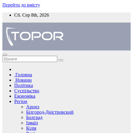
Перейти до вмісту
Сб. Сер 8th, 2026
Головна
Новини
Політика
Суспільство
Економіка
Регіон
Арциз
Білгород-Дністровский
Болград
Ізмаїл
Кілія