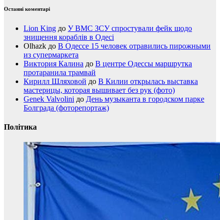
Останні коментарі
Lion King
до
У ВМС ЗСУ спростували фейк щодо
знищення кораблів в Одесі
Olhazk
до
В Одессе 15 человек отравились пирожными
из супермаркета
Виктория Калина
до
В центре Одессы маршрутка
протаранила трамвай
Кирилл Шляховой
до
В Килии открылась выставка
мастерицы, которая вышивает без рук (фото)
Genek Valvolini
до
День музыканта в городском парке
Болграда (фоторепортаж)
Політика