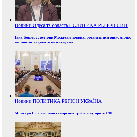
Новини
Одеса та область
ПОЛИТИКА
РЕГІОН
СВІТ
Інна Кошеру: регіони Молдови повинні розвиватися рівномірно,
автономії надавати не плануємо
Новини
ПОЛИТИКА
РЕГІОН
УКРАЇНА
Міністри ЄС схвалили створення трибуналу проти РФ