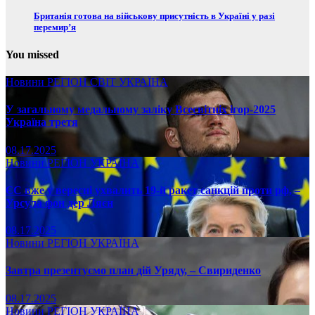
Британія готова на військову присутність в Україні у разі
перемир’я
You missed
Новини
РЕГІОН
СВІТ
УКРАЇНА
У загальному медальному заліку Всесвітніх ігор-2025
Україна третя
08.17.2025
Новини
РЕГІОН
УКРАЇНА
ЄС вже у вересні ухвалить 19-й ракет санкцій проти рф, –
Урсула фон дер Ляєн
08.17.2025
Новини
РЕГІОН
УКРАЇНА
Завтра презентуємо план дій Уряду, – Свириденко
08.17.2025
Новини
РЕГІОН
УКРАЇНА