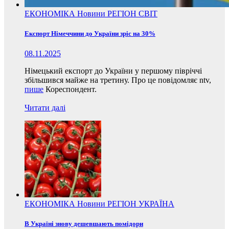
ЕКОНОМІКА
Новини
РЕГІОН
СВІТ
Експорт Німеччини до України зріс на 30%
08.11.2025
Німецький експорт до України у першому півріччі
збільшився майже на третину. Про це повідомляє ntv,
пише
Кореспондент.
Читати далі
ЕКОНОМІКА
Новини
РЕГІОН
УКРАЇНА
В Україні знову дешевшають помідори