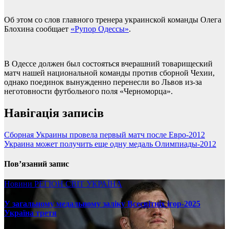
Об этом со слов главного тренера украинской команды Олега
Блохина сообщает
«Рупор Одессы»
.
В Одессе должен был состояться вчерашний товарищеский
матч нашей национальной команды против сборной Чехии,
однако поединок вынужденно перенесли во Львов из-за
неготовности футбольного поля «Черноморца».
Навігація записів
Сборная Украины провела первый матч после Евро-2012
Украина может получить еще одну медаль Олимпиады-2012
Пов’язаний запис
Новини
РЕГІОН
СВІТ
УКРАЇНА
У загальному медальному заліку Всесвітніх ігор-2025
Україна третя