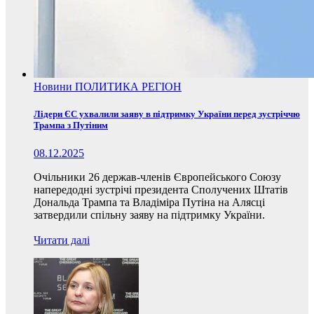
Новини
ПОЛИТИКА
РЕГІОН
Лідери ЄС ухвалили заяву в підтримку України перед зустріччю
Трампа з Путіним
08.12.2025
Очільники 26 держав-членів Європейського Союзу
напередодні зустрічі президента Сполучених Штатів
Дональда Трампа та Владіміра Путіна на Алясці
затвердили спільну заяву на підтримку України.
Читати далі