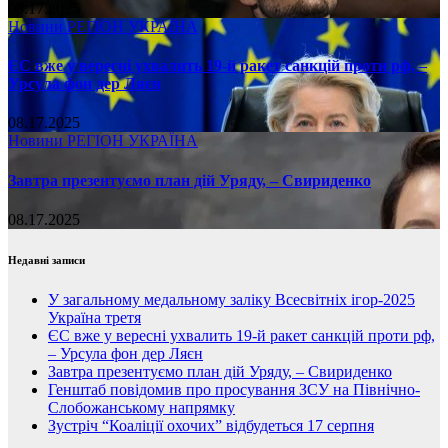
08.17.2025
Новини
РЕГІОН
УКРАЇНА
ЄС вже у вересні ухвалить 19-й ракет санкцій проти рф, –
Урсула фон дер Ляєн
08.17.2025
Новини
РЕГІОН
УКРАЇНА
Завтра презентуємо план дій Уряду, – Свириденко
08.17.2025
Недавні записи
У загальному медальному заліку Всесвітніх ігор-2025
Україна третя
ЄС вже у вересні ухвалить 19-й ракет санкцій проти рф,
– Урсула фон дер Ляєн
Завтра презентуємо план дій Уряду, – Свириденко
Генштаб повідомив про просування ЗСУ на Північно-
Слобожанському напрямку
Зустріч “Коаліції охочих” відбудеться 17 серпня