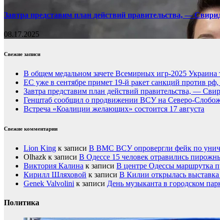
Завтра представим план действий правительства, — Свири
08.17.2025
Свежие записи
В общем медальном зачете Всемирных игр-2025 Украина 
ЕС уже в сентябре примет 19-й ракет санкций против рф
Завтра представим план действий правительства, — Сви
Генштаб сообщил о продвижении ВСУ на Северо-Слобож
Встреча «Коалиции желающих» состоится 17 августа
Свежие комментарии
Lion King
к записи
В ВМС ВСУ опровергли фейк по унич
Olhazk
к записи
В Одессе 15 человек отравились пирожн
Виктория Калина
к записи
В центре Одессы маршрутка п
Кирилл Шляховой
к записи
В Килии открылась выставка 
Genek Valvolini
к записи
День музыканта в городском пар
Политика