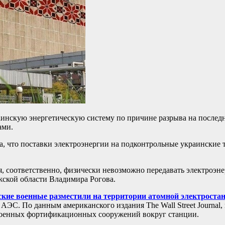
аинскую энергетическую систему по причине разрыва на после
ами.
ла, что поставки электроэнергии на подконтрольные украински
ния, соответственно, физически невозможно передавать электро
ской области Владимира Рогова.
ские военные разместили на территории атомной электроста
АЭС. По данным американского издания The Wall Street Journal,
 военных фортификационных сооружений вокруг станции.