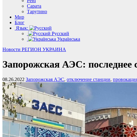
Рені
Сарата
Тарутино
Мир
Блог
Язык:
Русский
Українська
Новости
РЕГИОН
УКРАИНА
Запорожская АЭС: последнее 
08.26.2022
Запорожская АЭС
,
отключение станции
,
провокаци