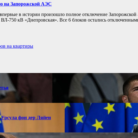
ию на Запорожской АЭС
 впервые в истории произошло полное отключение Запорожской 
Л-750 кВ «Днепровская». Все 6 блоков остались отключенными 
ров на квартиры
етья
 Урсула фон дер Ляйен