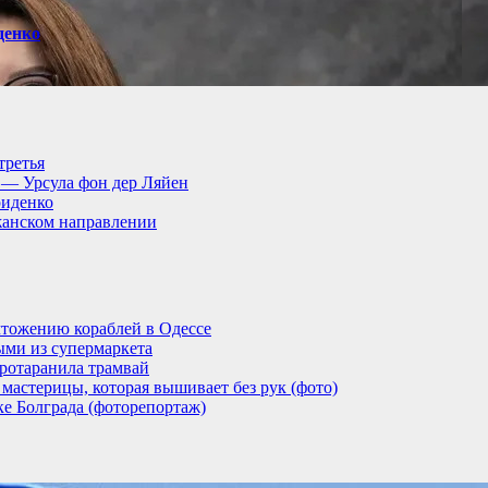
денко
третья
, — Урсула фон дер Ляйен
риденко
анском направлении
тожению кораблей в Одессе
ыми из супермаркета
ротаранила трамвай
мастерицы, которая вышивает без рук (фото)
ке Болграда (фоторепортаж)