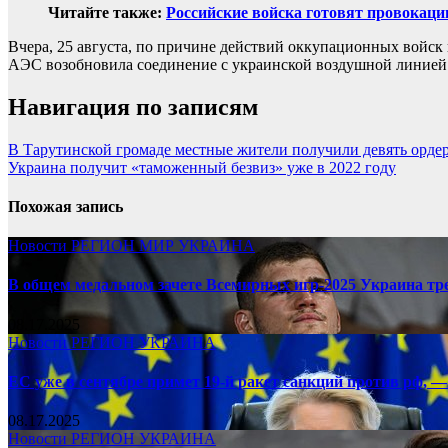
Читайте также:
Российские войска готовят провокац
Вчера, 25 августа, по причине действий оккупационных войск
АЭС возобновила соединение с украинской воздушной линией В
Навигация по записям
В Тарутинской громаде местные жители получили девять орде
Украина получит «таможенный безвиз» уже в 2022 году
Похожая запись
Новости
РЕГИОН
МИР
УКРАИНА
В общем медальном зачете Всемирных игр-2025 Украина тр
08.17.2025
Новости
РЕГИОН
УКРАИНА
ЕС уже в сентябре примет 19-й ракет санкций против рф, —
08.17.2025
Новости
РЕГИОН
УКРАИНА