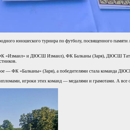
родного юношеского турнира по футболу, посвященного памяти 
К «Измаил» и ДЮСШ Измаил), ФК Балканы (Заря), ДЮСШ Татарбу
стников.
орое — ФК «Балканы» (Заря), а победителями стала команда ДЮ
пломами, игроки этих команд — медалями и грамотами. А все ос