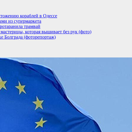
тожению кораблей в Одессе
ыми из супермаркета
ротаранила трамвай
мастерицы, которая вышивает без рук (фото)
ке Болграда (фоторепортаж)