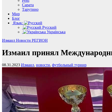
Рені
Сарата
Тарутино
Мир
Блог
Язык:
Русский
Українська
Измаил
Новости
РЕГИОН
Измаил принял Международн
08.31.2023
Измаил
,
новости
,
футбольный турнир