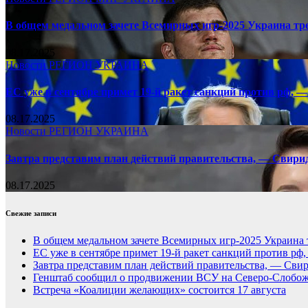
В общем медальном зачете Всемирных игр-2025 Украина тр
08.17.2025
Новости
РЕГИОН
УКРАИНА
ЕС уже в сентябре примет 19-й ракет санкций против рф, —
08.17.2025
Новости
РЕГИОН
УКРАИНА
Завтра представим план действий правительства, — Свири
08.17.2025
Свежие записи
В общем медальном зачете Всемирных игр-2025 Украина 
ЕС уже в сентябре примет 19-й ракет санкций против рф
Завтра представим план действий правительства, — Сви
Генштаб сообщил о продвижении ВСУ на Северо-Слобож
Встреча «Коалиции желающих» состоится 17 августа