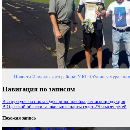
Новости Измаильского района: У Кілії з’явився мурал пам
Навигация по записям
В структуре экспорта Одесщины преобладает агропродукция
В Одесской области за школьные парты сядет 270 тысяч детей
Похожая запись
Новости
РЕГИОН
МИР
УКРАИНА