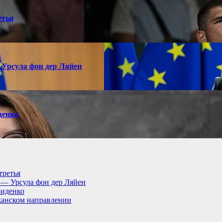
етья
 Урсула фон дер Ляйен
денко
третья
, — Урсула фон дер Ляйен
риденко
анском направлении