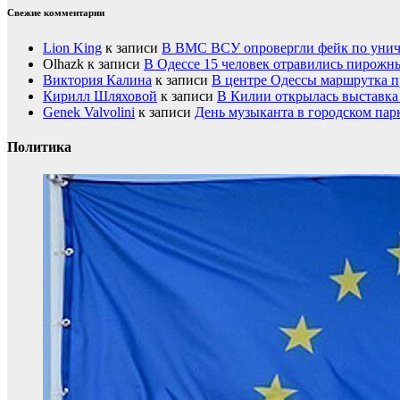
Свежие комментарии
Lion King
к записи
В ВМС ВСУ опровергли фейк по унич
Olhazk
к записи
В Одессе 15 человек отравились пирожн
Виктория Калина
к записи
В центре Одессы маршрутка п
Кирилл Шляховой
к записи
В Килии открылась выставка 
Genek Valvolini
к записи
День музыканта в городском пар
Политика