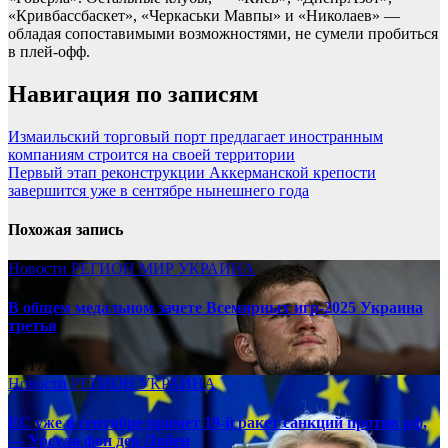
«Кривбассбаскет», «Черкаськи Мавпы» и «Николаев» —
обладая сопоставимыми возможностями, не сумели пробиться
в плей-офф.
Навигация по записям
Измаильский торговый порт предлагает иностранным
компаниям строится на своей территории
Первый этап реконструкции Аккерманской крепости
завершится уже в сентябре нынешнего года
Похожая запись
Новости
РЕГИОН
МИР
УКРАИНА
В общем медальном зачете Всемирных игр-2025 Украина
третья
08.17.2025
Новости
РЕГИОН
УКРАИНА
ЕС уже в сентябре примет 19-й ракет санкций против рф,
— Урсула фон дер Ляйен