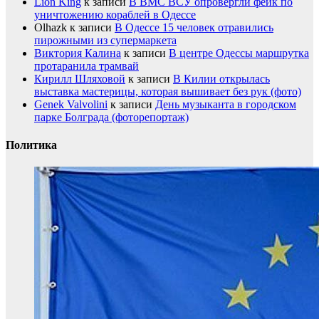
Lion King
к записи
В ВМС ВСУ опровергли фейк по
уничтожению кораблей в Одессе
Olhazk
к записи
В Одессе 15 человек отравились
пирожными из супермаркета
Виктория Калина
к записи
В центре Одессы маршрутка
протаранила трамвай
Кирилл Шляховой
к записи
В Килии открылась
выставка мастерицы, которая вышивает без рук (фото)
Genek Valvolini
к записи
День музыканта в городском
парке Болграда (фоторепортаж)
Политика