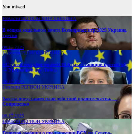
You missed
Новости
РЕГИОН
МИР
УКРАИНА
В общем медальном зачете Всемирных игр-2025 Украина
третья
08.17.2025
Новости
РЕГИОН
УКРАИНА
ЕС уже в сентябре примет 19-й ракет санкций против рф,
— Урсула фон дер Ляйен
08.17.2025
Новости
РЕГИОН
УКРАИНА
Завтра представим план действий правительства, —
Свириденко
08.17.2025
Новости
РЕГИОН
УКРАИНА
Генштаб сообщил о продвижении ВСУ на Северо-