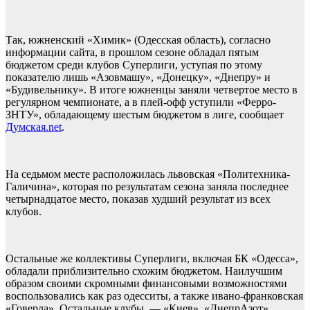
Так, южненский «Химик» (Одесская область), согласно
информации сайта, в прошлом сезоне обладал пятым
бюджетом среди клубов Суперлиги, уступая по этому
показателю лишь «Азовмашу», «Донецку», «Днепру» и
«Будивельнику». В итоге южненцы заняли четвертое место в
регулярном чемпионате, а в плей-офф уступили «Ферро-
ЗНТУ», обладающему шестым бюджетом в лиге, сообщает
Думская.net
.
На седьмом месте расположилась львовская «Политехника-
Галичина», которая по результатам сезона заняла последнее
четырнадцатое место, показав худший результат из всех
клубов.
Остальные же коллективы Суперлиги, включая БК «Одесса»,
обладали приблизительно схожим бюджетом. Наилучшим
образом своими скромными финансовыми возможностями
воспользовались как раз одесситы, а также ивано-франковская
«Говерла». Остальные клубы, — «Киев», «ДнепрАзот»,