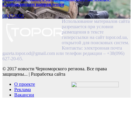
Слобожанском направлении
08.17.2025
Использование материалов сайта
разрешается при условии
размещения в тексте
гиперссылки на сайт topor.od.ua,
открытой для поисковых систем.
Контакты: электронная почта
gazeta.topor.od@gmail.com
или телефон редакции – +38(096)
627-20-65.
© 2017 новости Черноморского региона. Все права
защищены...
|
Разработка сайта
О проекте
Реклама
Вакансии