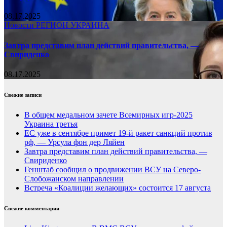
08.17.2025
Новости
РЕГИОН
УКРАИНА
Завтра представим план действий правительства, —
Свириденко
08.17.2025
Свежие записи
В общем медальном зачете Всемирных игр-2025
Украина третья
ЕС уже в сентябре примет 19-й ракет санкций против
рф, — Урсула фон дер Ляйен
Завтра представим план действий правительства, —
Свириденко
Генштаб сообщил о продвижении ВСУ на Северо-
Слобожанском направлении
Встреча «Коалиции желающих» состоится 17 августа
Свежие комментарии