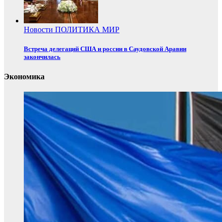
Новости
ПОЛИТИКА
МИР
Встреча делегаций США и россии в Саудовской Аравии
закончилась
Экономика