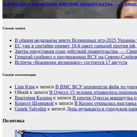
Завтра представим план действий правительства, — Свири
08.17.2025
Свежие записи
В общем медальном зачете Всемирных игр-2025 Украина 
ЕС уже в сентябре примет 19-й ракет санкций против рф
Завтра представим план действий правительства, — Сви
Генштаб сообщил о продвижении ВСУ на Северо-Слобож
Встреча «Коалиции желающих» состоится 17 августа
Свежие комментарии
Lion King
к записи
В ВМС ВСУ опровергли фейк по унич
Olhazk
к записи
В Одессе 15 человек отравились пирожн
Виктория Калина
к записи
В центре Одессы маршрутка п
Кирилл Шляховой
к записи
В Килии открылась выставка 
Genek Valvolini
к записи
День музыканта в городском пар
Политика