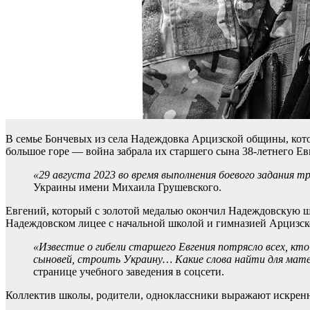
В семье Бончевых из села Надеждовка Арцизской общины, кото
большое горе — война забрала их старшего сына 38-летнего Ев
«29 августа 2023 во время выполнения боевого задания 
Украины имени Михаила Грушевского.
Евгений, который с золотой медалью окончил Надеждовскую ш
Надеждовском лицее с начальной школой и гимназией Арцизско
«Известие о гибели старшего Евгения потрясло всех, к
сыновей, строить Украину… Какие слова найти для мате
странице учебного заведения в соцсети.
Коллектив школы, родители, одноклассники выражают искренн