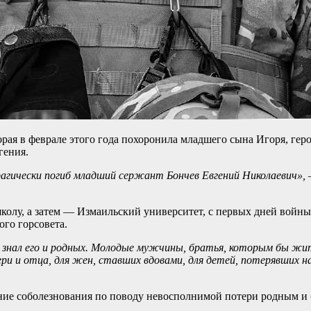
рая в феврале этого года похоронила младшего сына Игоря, гер
гения.
трагически погиб младший сержант Бончев Евгений Николаевич»,
колу, а затем — Измаильский университет, с первых дней войн
го горсовета.
то знал его и родных. Молодые мужчины, братья, которым бы жи
ри и отца, для жен, ставших вдовами, для детей, потерявших 
ие соболезнования по поводу невосполнимой потери родным и 