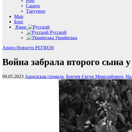
Рені
Сарата
Тарутино
Мир
Блог
Язык:
Русский
Українська
Арциз
Новости
РЕГИОН
Война забрала второго сына 
09.05.2023
Арцизская громада
,
Бончев Євген Миколайович
,
На