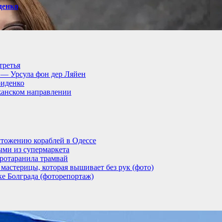
денко
третья
, — Урсула фон дер Ляйен
риденко
анском направлении
тожению кораблей в Одессе
ыми из супермаркета
ротаранила трамвай
мастерицы, которая вышивает без рук (фото)
ке Болграда (фоторепортаж)