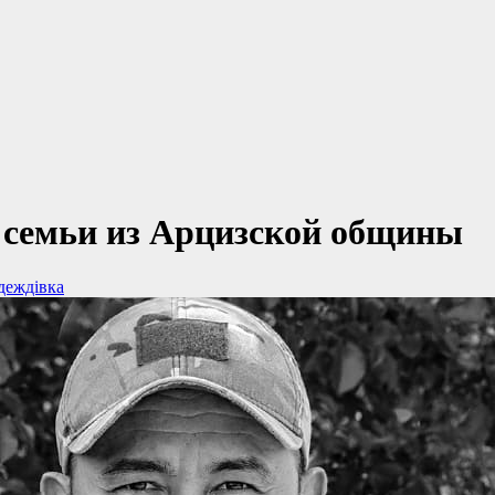
у семьи из Арцизской общины
деждівка