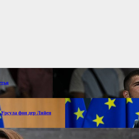
етья
 Урсула фон дер Ляйен