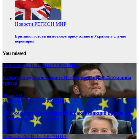
Новости
РЕГИОН
МИР
Британия готова на военное присутствие в Украине в случае
перемирия
You missed
Новости
РЕГИОН
МИР
УКРАИНА
В общем медальном зачете Всемирных игр-2025 Украина
третья
08.17.2025
Новости
РЕГИОН
УКРАИНА
ЕС уже в сентябре примет 19-й ракет санкций против рф,
— Урсула фон дер Ляйен
08.17.2025
Новости
РЕГИОН
УКРАИНА