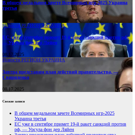
В общем медальном зачете Всемирных игр-2025 Украина
третья
08.17.2025
Новости
РЕГИОН
УКРАИНА
ЕС уже в сентябре примет 19-й ракет санкций против рф,
— Урсула фон дер Ляйен
08.17.2025
Новости
РЕГИОН
УКРАИНА
Завтра представим план действий правительства, —
Свириденко
08.17.2025
Свежие записи
В общем медальном зачете Всемирных игр-2025
Украина третья
ЕС уже в сентябре примет 19-й ракет санкций против
рф, — Урсула фон дер Ляйен
Завтра представим план действий правительства, —