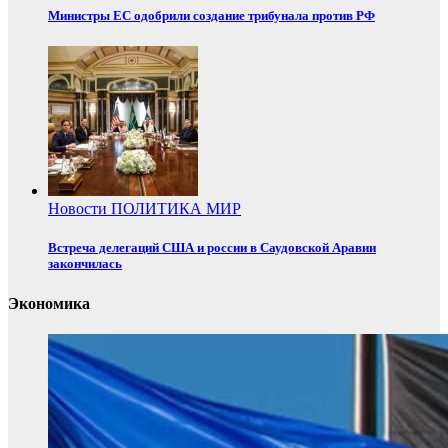
Министры ЕС одобрили создание трибунала против РФ
Новости
ПОЛИТИКА
МИР
Встреча делегаций США и россии в Саудовской Аравии
закончилась
Экономика