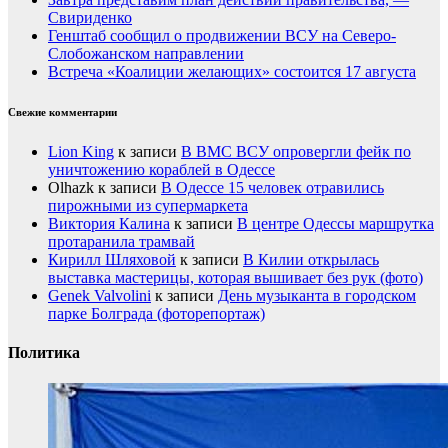
Свириденко
Генштаб сообщил о продвижении ВСУ на Северо-
Слобожанском направлении
Встреча «Коалиции желающих» состоится 17 августа
Свежие комментарии
Lion King
к записи
В ВМС ВСУ опровергли фейк по
уничтожению кораблей в Одессе
Olhazk
к записи
В Одессе 15 человек отравились
пирожными из супермаркета
Виктория Калина
к записи
В центре Одессы маршрутка
протаранила трамвай
Кирилл Шляховой
к записи
В Килии открылась
выставка мастерицы, которая вышивает без рук (фото)
Genek Valvolini
к записи
День музыканта в городском
парке Болграда (фоторепортаж)
Политика