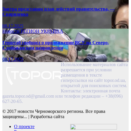
Завтра представим план действий правительства, —
Свириденко
08.17.2025
Новости
РЕГИОН
УКРАИНА
Генштаб сообщил о продвижении ВСУ на Северо-
Слобожанском направлении
08.17.2025
Использование материалов сайта
разрешается при условии
размещения в тексте
гиперссылки на сайт topor.od.ua,
открытой для поисковых систем.
Контакты: электронная почта
gazeta.topor.od@gmail.com
или телефон редакции – +38(096)
627-20-65.
© 2017 новости Черноморского региона. Все права
защищены...
|
Разработка сайта
О проекте