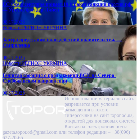
ЕС уже в сентябре примет 19-й ракет санкций против рф,
— Урсула фон дер Ляйен
08.17.2025
Новости
РЕГИОН
УКРАИНА
Завтра представим план действий правительства, —
Свириденко
08.17.2025
Новости
РЕГИОН
УКРАИНА
Генштаб сообщил о продвижении ВСУ на Северо-
Слобожанском направлении
08.17.2025
Использование материалов сайта
разрешается при условии
размещения в тексте
гиперссылки на сайт topor.od.ua,
открытой для поисковых систем.
Контакты: электронная почта
gazeta.topor.od@gmail.com
или телефон редакции – +38(096)
627-20-65.