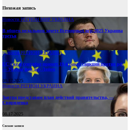
Похожая запись
Новости
РЕГИОН
МИР
УКРАИНА
В общем медальном зачете Всемирных игр-2025 Украина
третья
08.17.2025
Новости
РЕГИОН
УКРАИНА
ЕС уже в сентябре примет 19-й ракет санкций против рф,
— Урсула фон дер Ляйен
08.17.2025
Новости
РЕГИОН
УКРАИНА
Завтра представим план действий правительства, —
Свириденко
08.17.2025
Свежие записи