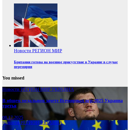
Новости
РЕГИОН
МИР
Британия готова на военное присутствие в Украине в случае
перемирия
You missed
Новости
РЕГИОН
МИР
УКРАИНА
В общем медальном зачете Всемирных игр-2025 Украина
третья
08.17.2025
Новости
РЕГИОН
УКРАИНА