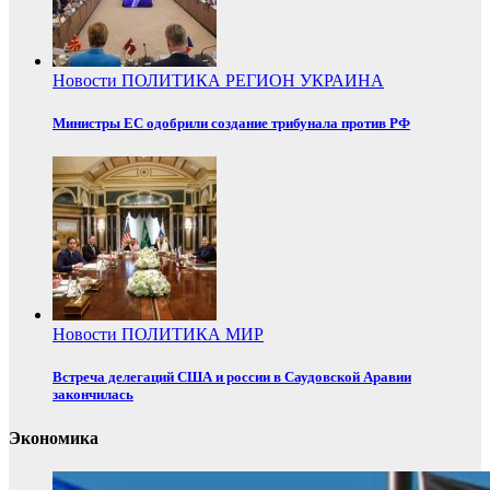
Новости
ПОЛИТИКА
РЕГИОН
УКРАИНА
Министры ЕС одобрили создание трибунала против РФ
Новости
ПОЛИТИКА
МИР
Встреча делегаций США и россии в Саудовской Аравии
закончилась
Экономика