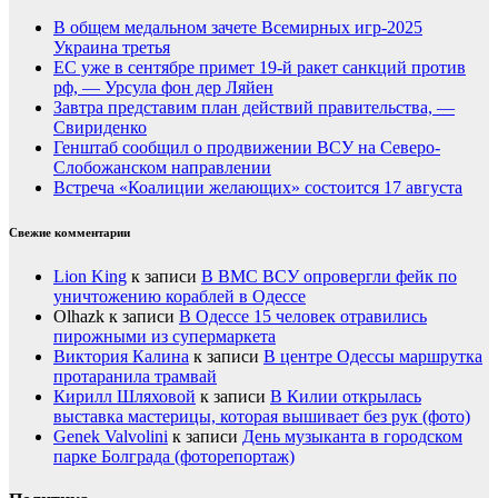
В общем медальном зачете Всемирных игр-2025
Украина третья
ЕС уже в сентябре примет 19-й ракет санкций против
рф, — Урсула фон дер Ляйен
Завтра представим план действий правительства, —
Свириденко
Генштаб сообщил о продвижении ВСУ на Северо-
Слобожанском направлении
Встреча «Коалиции желающих» состоится 17 августа
Свежие комментарии
Lion King
к записи
В ВМС ВСУ опровергли фейк по
уничтожению кораблей в Одессе
Olhazk
к записи
В Одессе 15 человек отравились
пирожными из супермаркета
Виктория Калина
к записи
В центре Одессы маршрутка
протаранила трамвай
Кирилл Шляховой
к записи
В Килии открылась
выставка мастерицы, которая вышивает без рук (фото)
Genek Valvolini
к записи
День музыканта в городском
парке Болграда (фоторепортаж)