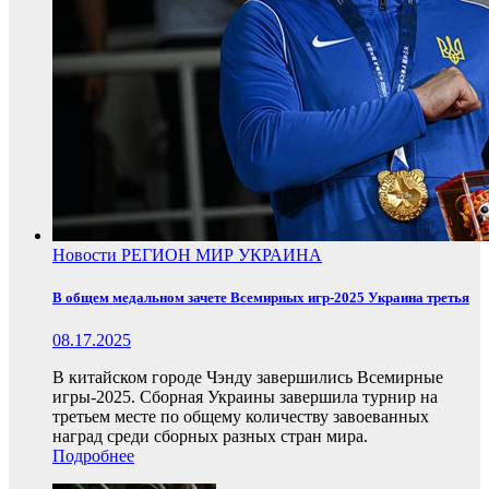
Новости
РЕГИОН
МИР
УКРАИНА
В общем медальном зачете Всемирных игр-2025 Украина третья
08.17.2025
В китайском городе Чэнду завершились Всемирные
игры-2025. Сборная Украины завершила турнир на
третьем месте по общему количеству завоеванных
наград среди сборных разных стран мира.
Подробнее