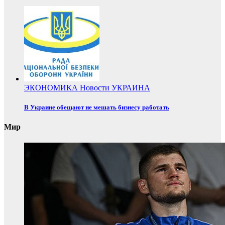
ЭКОНОМИКА
Новости
УКРАИНА
В Украине обещают не мешать бизнесу работать
Мир