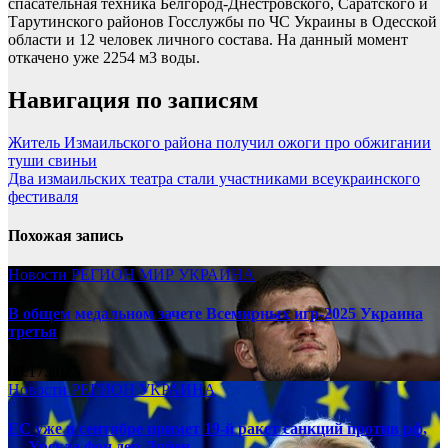
спасательная техника Белгород-Днестровского, Саратского и
Тарутинского районов Госслужбы по ЧС Украины в Одесской
области и 12 человек личного состава. На данный момент
откачено уже 2254 м3 воды.
Навигация по записям
Житель Измаильского района получил ожоги про обжигании
туши свиньи
Два измаильских театра стали участниками всеукраинского
фестиваля
Похожая запись
Новости
РЕГИОН
МИР
УКРАИНА
В общем медальном зачете Всемирных игр-2025 Украина
третья
08.17.2025
Новости
РЕГИОН
УКРАИНА
ЕС уже в сентябре примет 19-й ракет санкций против рф,
— Урсула фон дер Ляйен