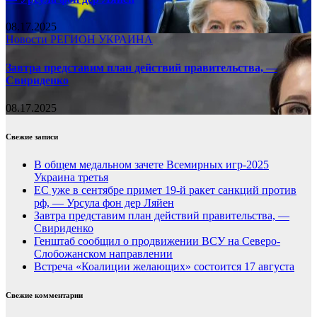
08.17.2025
Новости
РЕГИОН
УКРАИНА
Завтра представим план действий правительства, —
Свириденко
08.17.2025
Свежие записи
В общем медальном зачете Всемирных игр-2025
Украина третья
ЕС уже в сентябре примет 19-й ракет санкций против
рф, — Урсула фон дер Ляйен
Завтра представим план действий правительства, —
Свириденко
Генштаб сообщил о продвижении ВСУ на Северо-
Слобожанском направлении
Встреча «Коалиции желающих» состоится 17 августа
Свежие комментарии