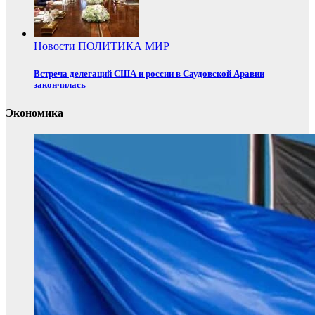
Новости
ПОЛИТИКА
МИР
Встреча делегаций США и россии в Саудовской Аравии
закончилась
Экономика