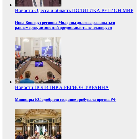
Новости
Одесса и область
ПОЛИТИКА
РЕГИОН
МИР
Инна Кошеру: регионы Молдовы должны развиваться
равномерно, автономий предоставлять не планируем
Новости
ПОЛИТИКА
РЕГИОН
УКРАИНА
Министры ЕС одобрили создание трибунала против РФ