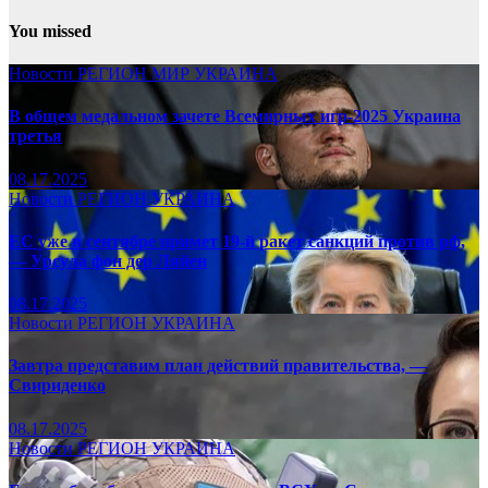
You missed
Новости
РЕГИОН
МИР
УКРАИНА
В общем медальном зачете Всемирных игр-2025 Украина
третья
08.17.2025
Новости
РЕГИОН
УКРАИНА
ЕС уже в сентябре примет 19-й ракет санкций против рф,
— Урсула фон дер Ляйен
08.17.2025
Новости
РЕГИОН
УКРАИНА
Завтра представим план действий правительства, —
Свириденко
08.17.2025
Новости
РЕГИОН
УКРАИНА