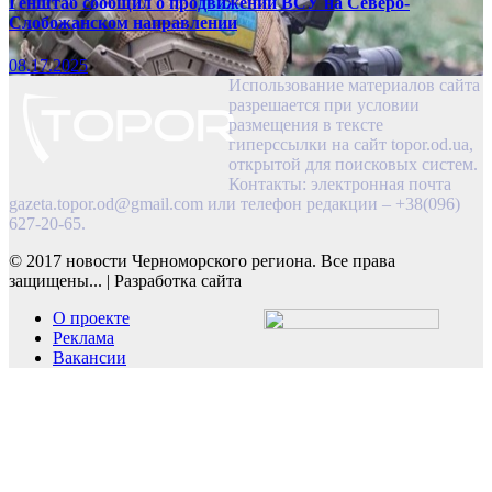
Генштаб сообщил о продвижении ВСУ на Северо-
Слобожанском направлении
08.17.2025
Использование материалов сайта
разрешается при условии
размещения в тексте
гиперссылки на сайт topor.od.ua,
открытой для поисковых систем.
Контакты: электронная почта
gazeta.topor.od@gmail.com
или телефон редакции – +38(096)
627-20-65.
© 2017 новости Черноморского региона. Все права
защищены...
|
Разработка сайта
О проекте
Реклама
Вакансии