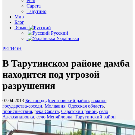
Рені
Сарата
Тарутино
Мир
Блог
Язык:
Русский
Українська
РЕГИОН
В Тарутинском районе дамба
находится под угрозой
разрушения
07.04.2013
Белгород-Днестровский район
,
важное
,
государства-соседи
,
Молдавия
,
Одесская область
,
происшествия
,
река Сарата
,
Саратский район
,
село
Александровка
,
село Меняйловка
,
Тарутинский район