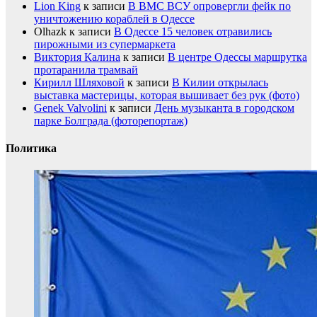
Lion King
к записи
В ВМС ВСУ опровергли фейк по
уничтожению кораблей в Одессе
Olhazk
к записи
В Одессе 15 человек отравились
пирожными из супермаркета
Виктория Калина
к записи
В центре Одессы маршрутка
протаранила трамвай
Кирилл Шляховой
к записи
В Килии открылась
выставка мастерицы, которая вышивает без рук (фото)
Genek Valvolini
к записи
День музыканта в городском
парке Болграда (фоторепортаж)
Политика