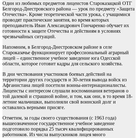
Один из любимых предметов лицеистов Староказацкой ОТГ
Белгород-Днестровского района — урок по предмету «Защита
Отечества». Кроме теоретической части урока, с учащимися
проводят практические занятия, во время которых
преподаватель Иван Александрович Гончаренко обучает их
готовности к защите Отечества и действиям в условиях
чрезвычайных ситуаций.
Напомним, в Белгород-Днестровском районе в селе
Староказачье функционирует профессиональный аграрный
лицей – единственное учебное заведение юга Одесской
области, которое готовит кадры для сельского хозяйства.
В дни чествования участников боевых действий на
территории других государств и 30-летия вывода войск из
Афганистана лицей посетили воины-интернационалисты.
Лицеисты с интересом слушали воспоминания ветеранов о
той далекой и страшной войне, и том, как они, в то время 18-
летние мальчишки, выполняли свой воинский долг и
оставались верными присяге.
Отметим, за годы своего существования (с 1963 года)
вышеозначенное государственное учебное заведение
подготовило порядка 25 тысяч квалифицированных
работников. Из числа выпускников лицея много