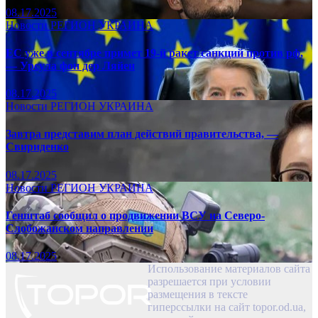
08.17.2025
Новости
РЕГИОН
УКРАИНА
ЕС уже в сентябре примет 19-й ракет санкций против рф,
— Урсула фон дер Ляйен
08.17.2025
Новости
РЕГИОН
УКРАИНА
Завтра представим план действий правительства, —
Свириденко
08.17.2025
Новости
РЕГИОН
УКРАИНА
Генштаб сообщил о продвижении ВСУ на Северо-
Слобожанском направлении
08.17.2025
Использование материалов сайта
разрешается при условии
размещения в тексте
гиперссылки на сайт topor.od.ua,