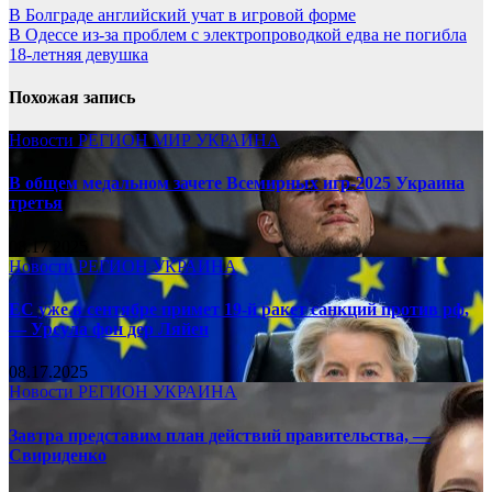
В Болграде английский учат в игровой форме
В Одессе из-за проблем с электропроводкой едва не погибла
18-летняя девушка
Похожая запись
Новости
РЕГИОН
МИР
УКРАИНА
В общем медальном зачете Всемирных игр-2025 Украина
третья
08.17.2025
Новости
РЕГИОН
УКРАИНА
ЕС уже в сентябре примет 19-й ракет санкций против рф,
— Урсула фон дер Ляйен
08.17.2025
Новости
РЕГИОН
УКРАИНА
Завтра представим план действий правительства, —
Свириденко