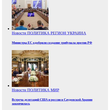
Новости
ПОЛИТИКА
РЕГИОН
УКРАИНА
Министры ЕС одобрили создание трибунала против РФ
Новости
ПОЛИТИКА
МИР
Встреча делегаций США и россии в Саудовской Аравии
закончилась