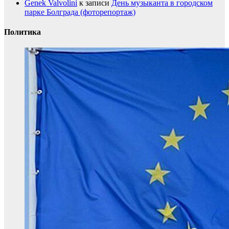
Genek Valvolini
к записи
День музыканта в городском
парке Болграда (фоторепортаж)
Политика