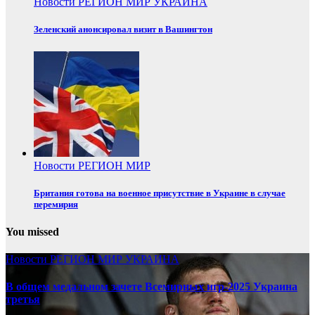
Новости
РЕГИОН
МИР
УКРАИНА
Зеленский анонсировал визит в Вашингтон
Новости
РЕГИОН
МИР
Британия готова на военное присутствие в Украине в случае
перемирия
You missed
Новости
РЕГИОН
МИР
УКРАИНА
В общем медальном зачете Всемирных игр-2025 Украина
третья