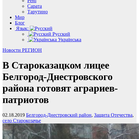
Рені
Сарата
Тарутино
Мир
Блог
Язык:
Русский
Українська
Новости
РЕГИОН
В Староказацком лицее
Белгород-Днестровского
района готовят аграриев-
патриотов
02.18.2019
Белгород-Днестровский район
,
Защита Отечества
,
село Старокозачье