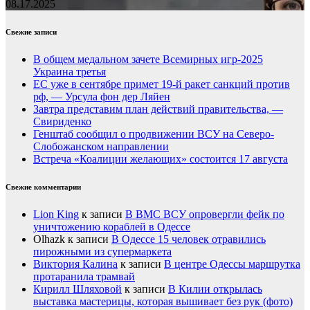
08.17.2025
Свежие записи
В общем медальном зачете Всемирных игр-2025
Украина третья
ЕС уже в сентябре примет 19-й ракет санкций против
рф, — Урсула фон дер Ляйен
Завтра представим план действий правительства, —
Свириденко
Генштаб сообщил о продвижении ВСУ на Северо-
Слобожанском направлении
Встреча «Коалиции желающих» состоится 17 августа
Свежие комментарии
Lion King
к записи
В ВМС ВСУ опровергли фейк по
уничтожению кораблей в Одессе
Olhazk
к записи
В Одессе 15 человек отравились
пирожными из супермаркета
Виктория Калина
к записи
В центре Одессы маршрутка
протаранила трамвай
Кирилл Шляховой
к записи
В Килии открылась
выставка мастерицы, которая вышивает без рук (фото)