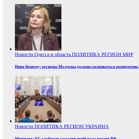
Новости
Одесса и область
ПОЛИТИКА
РЕГИОН
МИР
Инна Кошеру: регионы Молдовы должны развиваться равномерно, 
Новости
ПОЛИТИКА
РЕГИОН
УКРАИНА
Министры ЕС одобрили создание трибунала против РФ