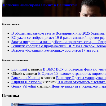
Зеленский анонсировал визит в Вашингтон
08.16.2025
Свежие записи
В общем медальном зачете Всемирных игр-2025 Украина 
ЕС уже в сентябре примет 19-й ракет санкций против рф
Завтра представим план действий правительства, — Сви
Генштаб сообщил о продвижении ВСУ на Северо-Слобож
Встреча «Коалиции желающих» состоится 17 августа
Свежие комментарии
Lion King
к записи
В ВМС ВСУ опровергли фейк по унич
Olhazk
к записи
В Одессе 15 человек отравились пирожн
Виктория Калина
к записи
В центре Одессы маршрутка п
Кирилл Шляховой
к записи
В Килии открылась выставка 
Genek Valvolini
к записи
День музыканта в городском пар
Политика