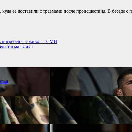
, куда её доставили с травмами после происшествия. В беседе с 
ись погребены заживо — СМИ
охитил мальчика
етья