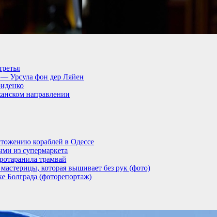
третья
, — Урсула фон дер Ляйен
риденко
анском направлении
тожению кораблей в Одессе
ыми из супермаркета
ротаранила трамвай
мастерицы, которая вышивает без рук (фото)
ке Болграда (фоторепортаж)