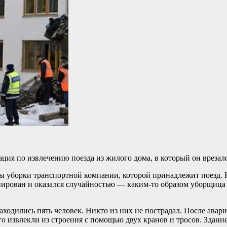
ия по извлечению поезда из жилого дома, в который он врезалс
жбы уборки транспортной компании, которой принадлежит поезд.
рован и оказался случайностью — каким-то образом уборщица пр
ходились пять человек. Никто из них не пострадал. После авар
го извлекли из строения с помощью двух кранов и тросов. Здани