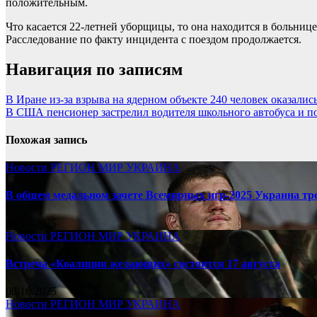
положительным.
Что касается 22-летней уборщицы, то она находится в больнице
Расследование по факту инцидента с поездом продолжается.
Навигация по записям
В Иране из-за взрыва на ядерном объекте 240 человек оказал
В США пенсионер застрелил водителя школьного автобуса и п
Похожая запись
Новости
РЕГИОН
МИР
УКРАИНА
В общем медальном зачете Всемирных игр-2025 Украина тр
08.17.2025
Новости
РЕГИОН
МИР
УКРАИНА
Встреча «Коалиции желающих» состоится 17 августа
08.16.2025
Новости
РЕГИОН
МИР
УКРАИНА