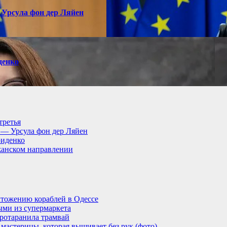
 Урсула фон дер Ляйен
денко
третья
, — Урсула фон дер Ляйен
риденко
анском направлении
тожению кораблей в Одессе
ыми из супермаркета
ротаранила трамвай
мастерицы, которая вышивает без рук (фото)