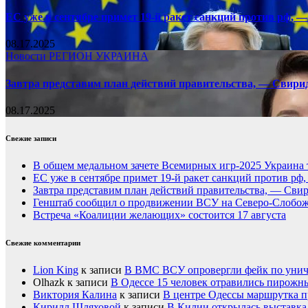
ЕС уже в сентябре примет 19-й ракет санкций против рф, —
08.17.2025
Новости
РЕГИОН
УКРАИНА
Завтра представим план действий правительства, — Свири
08.17.2025
Свежие записи
В общем медальном зачете Всемирных игр-2025 Украина 
ЕС уже в сентябре примет 19-й ракет санкций против рф
Завтра представим план действий правительства, — Сви
Генштаб сообщил о продвижении ВСУ на Северо-Слобож
Встреча «Коалиции желающих» состоится 17 августа
Свежие комментарии
Lion King
к записи
В ВМС ВСУ опровергли фейк по унич
Olhazk
к записи
В Одессе 15 человек отравились пирожн
Виктория Калина
к записи
В центре Одессы маршрутка п
Кирилл Шляховой
к записи
В Килии открылась выставка 