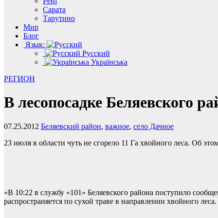
Рені
Сарата
Тарутино
Мир
Блог
Язык:
Русский
Українська
РЕГИОН
В лесопосадке Беляевского ра
07.25.2012
Беляевский район
,
важное
,
село Дачное
23 июля в области чуть не сгорело 11 Га хвойного леса. Об э
«В 10:22 в службу «101» Беляевского района поступило сообщен
распространяется по сухой траве в направлении хвойного лес