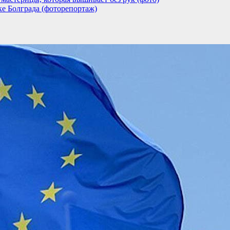
ке Болграда (фоторепортаж)