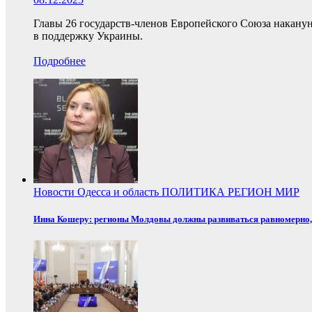
Главы 26 государств-членов Европейского Союза накану
в поддержку Украины.
Подробнее
Новости
Одесса и область
ПОЛИТИКА
РЕГИОН
МИР
Инна Кошеру: регионы Молдовы должны развиваться равномерно, 