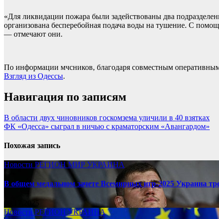
«Для ликвидации пожара были задействованы два подразделен
организована бесперебойная подача воды на тушение. С помощ
— отмечают они.
По информации мчсников, благодаря совместным оперативным д
Взгляд из Одессы
.
Навигация по записям
В области двух чиновников госкомзема уличили в 40 взятках
ФК «Одесса» сыграл в ничью с краматорским «Авангардом»
Похожая запись
Новости
РЕГИОН
МИР
УКРАИНА
В общем медальном зачете Всемирных игр-2025 Украина тр
08.17.2025
Новости
РЕГИОН
УКРАИНА