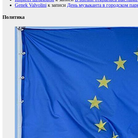
Genek Valvolini
к записи
День музыканта в городском пар
Политика