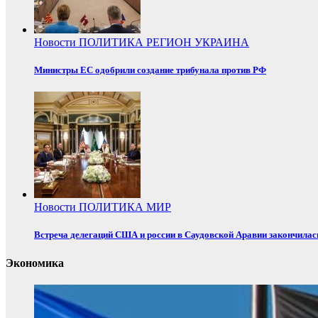
Новости
ПОЛИТИКА
РЕГИОН
УКРАИНА
Министры ЕС одобрили создание трибунала против РФ
Новости
ПОЛИТИКА
МИР
Встреча делегаций США и россии в Саудовской Аравии закончилас
Экономика