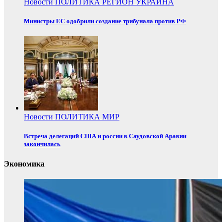
Новости
ПОЛИТИКА
РЕГИОН
УКРАИНА
Министры ЕС одобрили создание трибунала против РФ
Новости
ПОЛИТИКА
МИР
Встреча делегаций США и россии в Саудовской Аравии
закончилась
Экономика