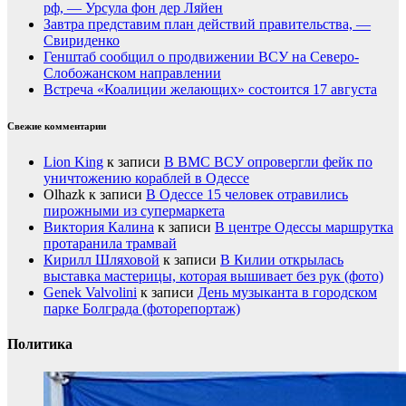
рф, — Урсула фон дер Ляйен
Завтра представим план действий правительства, —
Свириденко
Генштаб сообщил о продвижении ВСУ на Северо-
Слобожанском направлении
Встреча «Коалиции желающих» состоится 17 августа
Свежие комментарии
Lion King
к записи
В ВМС ВСУ опровергли фейк по
уничтожению кораблей в Одессе
Olhazk
к записи
В Одессе 15 человек отравились
пирожными из супермаркета
Виктория Калина
к записи
В центре Одессы маршрутка
протаранила трамвай
Кирилл Шляховой
к записи
В Килии открылась
выставка мастерицы, которая вышивает без рук (фото)
Genek Valvolini
к записи
День музыканта в городском
парке Болграда (фоторепортаж)
Политика