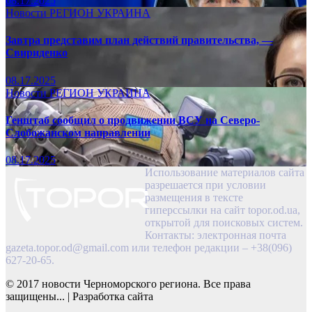
08.17.2025
Новости
РЕГИОН
УКРАИНА
Завтра представим план действий правительства, —
Свириденко
08.17.2025
Новости
РЕГИОН
УКРАИНА
Генштаб сообщил о продвижении ВСУ на Северо-
Слобожанском направлении
08.17.2025
Использование материалов сайта
разрешается при условии
размещения в тексте
гиперссылки на сайт topor.od.ua,
открытой для поисковых систем.
Контакты: электронная почта
gazeta.topor.od@gmail.com
или телефон редакции – +38(096)
627-20-65.
© 2017 новости Черноморского региона. Все права
защищены...
|
Разработка сайта