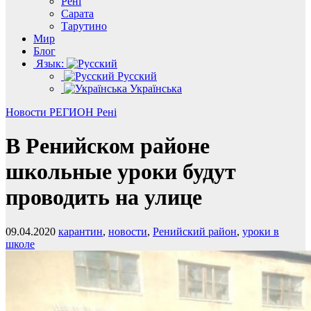
Рені
Сарата
Тарутино
Мир
Блог
Язык:
Русский
Українська
Новости
РЕГИОН
Рені
В Ренийском районе
школьные уроки будут
проводить на улице
09.04.2020
карантин
,
новости
,
Ренийский район
,
уроки в
школе