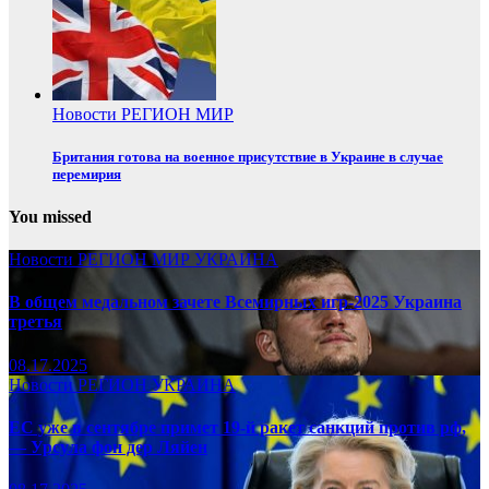
Новости
РЕГИОН
МИР
Британия готова на военное присутствие в Украине в случае
перемирия
You missed
Новости
РЕГИОН
МИР
УКРАИНА
В общем медальном зачете Всемирных игр-2025 Украина
третья
08.17.2025
Новости
РЕГИОН
УКРАИНА
ЕС уже в сентябре примет 19-й ракет санкций против рф,
— Урсула фон дер Ляйен