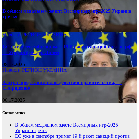
В общем медальном зачете Всемирных игр-2025 Украина
третья
08.17.2025
Новости
РЕГИОН
УКРАИНА
ЕС уже в сентябре примет 19-й ракет санкций против рф,
— Урсула фон дер Ляйен
08.17.2025
Новости
РЕГИОН
УКРАИНА
Завтра представим план действий правительства, —
Свириденко
08.17.2025
Свежие записи
В общем медальном зачете Всемирных игр-2025
Украина третья
ЕС уже в сентябре примет 19-й ракет санкций против