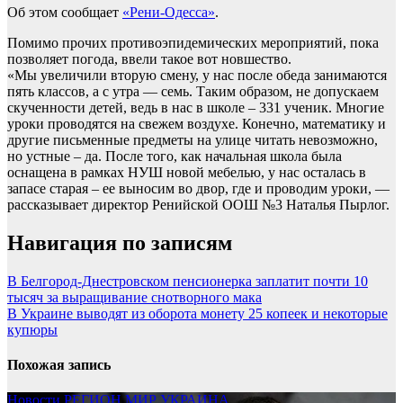
Об этом сообщает
«Рени-Одесса»
.
Помимо прочих противоэпидемических мероприятий, пока
позволяет погода, ввели такое вот новшество.
«Мы увеличили вторую смену, у нас после обеда занимаются
пять классов, а с утра — семь. Таким образом, не допускаем
скученности детей, ведь в нас в школе – 331 ученик. Многие
уроки проводятся на свежем воздухе. Конечно, математику и
другие письменные предметы на улице читать невозможно,
но устные – да. После того, как начальная школа была
оснащена в рамках НУШ новой мебелью, у нас осталась в
запасе старая – ее выносим во двор, где и проводим уроки, —
рассказывает директор Ренийской ООШ №3 Наталья Пырлог.
Навигация по записям
В Белгород-Днестровском пенсионерка заплатит почти 10
тысяч за выращивание снотворного мака
В Украине выводят из оборота монету 25 копеек и некоторые
купюры
Похожая запись
Новости
РЕГИОН
МИР
УКРАИНА