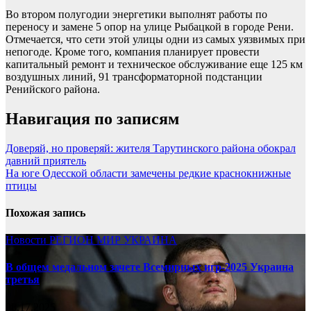
Во втором полугодии энергетики выполнят работы по
переносу и замене 5 опор на улице Рыбацкой в городе Рени.
Отмечается, что сети этой улицы одни из самых уязвимых при
непогоде. Кроме того, компания планирует провести
капитальный ремонт и техническое обслуживание еще 125 км
воздушных линий, 91 трансформаторной подстанции
Ренийского района.
Навигация по записям
Доверяй, но проверяй: жителя Тарутинского района обокрал
давний приятель
На юге Одесской области замечены редкие краснокнижные
птицы
Похожая запись
Новости
РЕГИОН
МИР
УКРАИНА
В общем медальном зачете Всемирных игр-2025 Украина
третья
08.17.2025