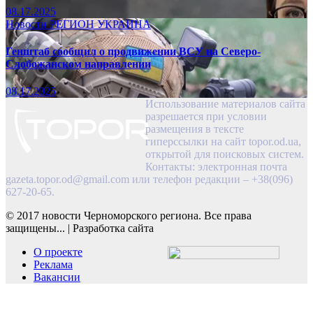
08.17.2025
Новости
РЕГИОН
УКРАИНА
Генштаб сообщил о продвижении ВСУ на Северо-
Слобожанском направлении
08.17.2025
Использование материалов сайта
разрешается при условии
размещения в тексте
гиперссылки на сайт topor.od.ua,
открытой для поисковых систем.
Контакты: электронная почта
gazeta.topor.od@gmail.com
или телефон редакции – +38(096)
627-20-65.
© 2017 новости Черноморского региона. Все права
защищены...
|
Разработка сайта
О проекте
Реклама
Вакансии