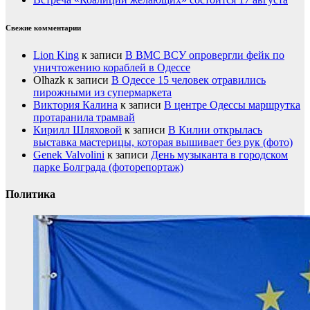
Свежие комментарии
Lion King
к записи
В ВМС ВСУ опровергли фейк по
уничтожению кораблей в Одессе
Olhazk
к записи
В Одессе 15 человек отравились
пирожными из супермаркета
Виктория Калина
к записи
В центре Одессы маршрутка
протаранила трамвай
Кирилл Шляховой
к записи
В Килии открылась
выставка мастерицы, которая вышивает без рук (фото)
Genek Valvolini
к записи
День музыканта в городском
парке Болграда (фоторепортаж)
Политика