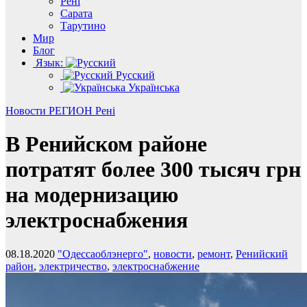
Рені
Сарата
Тарутино
Мир
Блог
Язык:
Русский
Українська
Новости
РЕГИОН
Рені
В Ренийском районе
потратят более 300 тысяч грн
на модернизацию
электроснабжения
08.18.2020
"Одессаоблэнерго"
,
новости
,
ремонт
,
Ренийский
район
,
электричество
,
электроснабжение