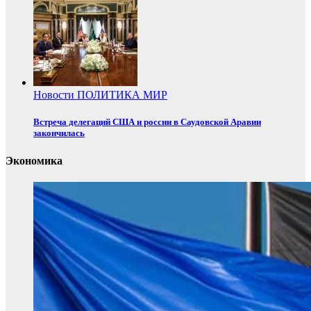
Новости
ПОЛИТИКА
МИР
Встреча делегаций США и россии в Саудовской Аравии
закончилась
Экономика