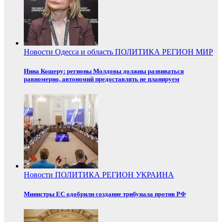
Новости
Одесса и область
ПОЛИТИКА
РЕГИОН
МИР
Инна Кошеру: регионы Молдовы должны развиваться
равномерно, автономий предоставлять не планируем
Новости
ПОЛИТИКА
РЕГИОН
УКРАИНА
Министры ЕС одобрили создание трибунала против РФ