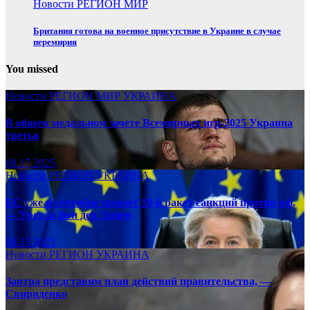
Новости
РЕГИОН
МИР
Британия готова на военное присутствие в Украине в случае
перемирия
You missed
Новости
РЕГИОН
МИР
УКРАИНА
В общем медальном зачете Всемирных игр-2025 Украина
третья
08.17.2025
Новости
РЕГИОН
УКРАИНА
ЕС уже в сентябре примет 19-й ракет санкций против рф,
— Урсула фон дер Ляйен
08.17.2025
Новости
РЕГИОН
УКРАИНА
Завтра представим план действий правительства, —
Свириденко