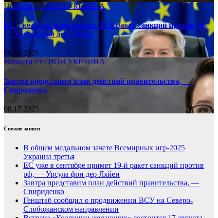
Новости
РЕГИОН
УКРАИНА
ЕС уже в сентябре примет 19-й ракет санкций против рф,
— Урсула фон дер Ляйен
08.17.2025
Новости
РЕГИОН
УКРАИНА
Завтра представим план действий правительства, —
Свириденко
08.17.2025
Свежие записи
В общем медальном зачете Всемирных игр-2025
Украина третья
ЕС уже в сентябре примет 19-й ракет санкций против
рф, — Урсула фон дер Ляйен
Завтра представим план действий правительства, —
Свириденко
Генштаб сообщил о продвижении ВСУ на Северо-
Слобожанском направлении
Встреча «Коалиции желающих» состоится 17 августа