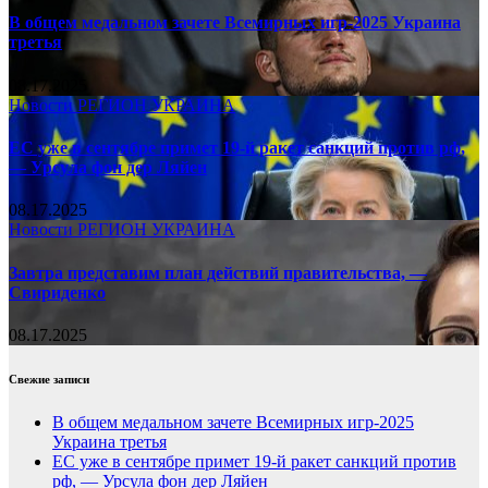
В общем медальном зачете Всемирных игр-2025 Украина
третья
08.17.2025
Новости
РЕГИОН
УКРАИНА
ЕС уже в сентябре примет 19-й ракет санкций против рф,
— Урсула фон дер Ляйен
08.17.2025
Новости
РЕГИОН
УКРАИНА
Завтра представим план действий правительства, —
Свириденко
08.17.2025
Свежие записи
В общем медальном зачете Всемирных игр-2025
Украина третья
ЕС уже в сентябре примет 19-й ракет санкций против
рф, — Урсула фон дер Ляйен