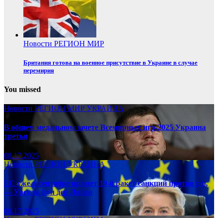
Новости
РЕГИОН
МИР
Британия готова на военное присутствие в Украине в случае
перемирия
You missed
Новости
РЕГИОН
МИР
УКРАИНА
В общем медальном зачете Всемирных игр-2025 Украина
третья
08.17.2025
Новости
РЕГИОН
УКРАИНА
ЕС уже в сентябре примет 19-й ракет санкций против рф,
— Урсула фон дер Ляйен
08.17.2025