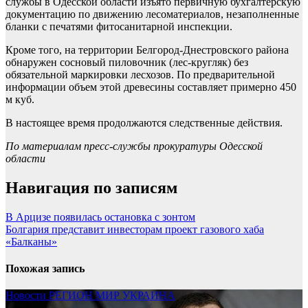
службы в Одесской области изъято первичную бухгалтерскую
документацию по движению лесоматериалов, незаполненные
бланки с печатями фитосанитарной инспекции.
Кроме того, на территории Белгород-Днестровского района
обнаружен сосновый пиловочник (лес-кругляк) без
обязательной маркировки лесхозов. По предварительной
информации объем этой древесины составляет примерно 450
м куб.
В настоящее время продолжаются следственные действия.
По материалам пресс-службы прокуратуры Одесской
области
Навигация по записям
В Арцизе появилась остановка с зонтом
Болгария представит инвесторам проект газового хаба
«Балканы»
Похожая запись
Новости
РЕГИОН
МИР
УКРАИНА