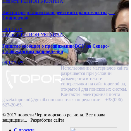
Новости
РЕГИОН
УКРАИНА
Завтра представим план действий правительства, —
Свириденко
08.17.2025
Новости
РЕГИОН
УКРАИНА
Генштаб сообщил о продвижении ВСУ на Северо-
Слобожанском направлении
08.17.2025
Использование материалов сайта
разрешается при условии
размещения в тексте
гиперссылки на сайт topor.od.ua,
открытой для поисковых систем.
Контакты: электронная почта
gazeta.topor.od@gmail.com
или телефон редакции – +38(096)
627-20-65.
© 2017 новости Черноморского региона. Все права
защищены...
|
Разработка сайта
О проекте