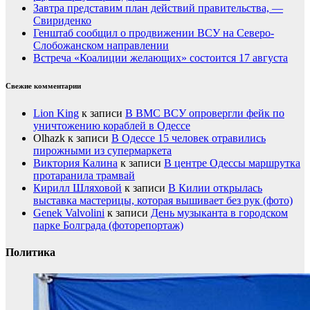
Завтра представим план действий правительства, —
Свириденко
Генштаб сообщил о продвижении ВСУ на Северо-
Слобожанском направлении
Встреча «Коалиции желающих» состоится 17 августа
Свежие комментарии
Lion King
к записи
В ВМС ВСУ опровергли фейк по
уничтожению кораблей в Одессе
Olhazk
к записи
В Одессе 15 человек отравились
пирожными из супермаркета
Виктория Калина
к записи
В центре Одессы маршрутка
протаранила трамвай
Кирилл Шляховой
к записи
В Килии открылась
выставка мастерицы, которая вышивает без рук (фото)
Genek Valvolini
к записи
День музыканта в городском
парке Болграда (фоторепортаж)
Политика