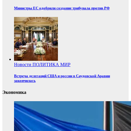
Министры ЕС одобрили создание трибунала против РФ
Новости
ПОЛИТИКА
МИР
Встреча делегаций США и россии в Саудовской Аравии
закончилась
Экономика