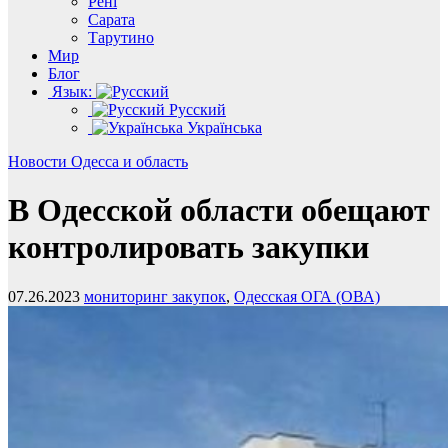
Рені
Сарата
Тарутино
Мир
Блог
Язык:
Русский
Українська
Новости
Одесса и область
В Одесской области обещают
контролировать закупки
07.26.2023
мониторинг закупок
,
Одесская ОГА (ОВА)