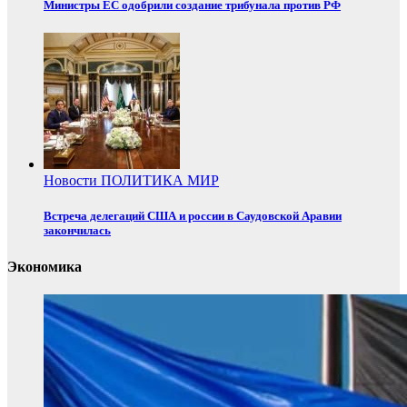
Министры ЕС одобрили создание трибунала против РФ
Новости
ПОЛИТИКА
МИР
Встреча делегаций США и россии в Саудовской Аравии
закончилась
Экономика