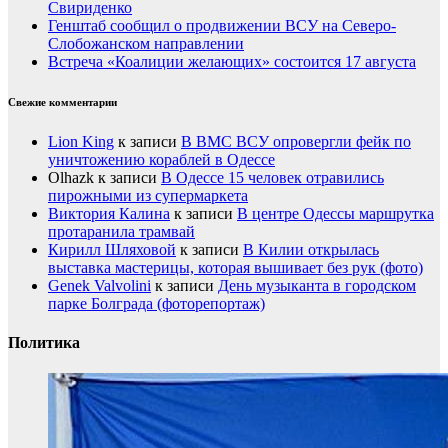
Свириденко
Генштаб сообщил о продвижении ВСУ на Северо-
Слобожанском направлении
Встреча «Коалиции желающих» состоится 17 августа
Свежие комментарии
Lion King
к записи
В ВМС ВСУ опровергли фейк по
уничтожению кораблей в Одессе
Olhazk
к записи
В Одессе 15 человек отравились
пирожными из супермаркета
Виктория Калина
к записи
В центре Одессы маршрутка
протаранила трамвай
Кирилл Шляховой
к записи
В Килии открылась
выставка мастерицы, которая вышивает без рук (фото)
Genek Valvolini
к записи
День музыканта в городском
парке Болграда (фоторепортаж)
Политика