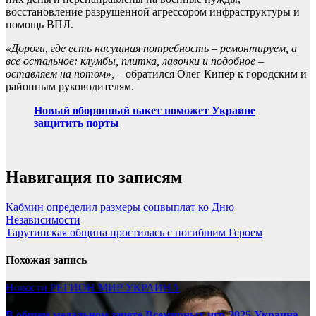
восстановление разрушенной агрессором инфраструктуры и
помощь ВПЛ.
«Дороги, где есть насущная потребность – ремонтируем, а
все остальное: клумбы, плитка, лавочки и подобное –
оставляем на потом»,
– обратился Олег Кипер к городским и
районным руководителям.
Новый оборонный пакет поможет Украине
защитить порты
Навигация по записям
Кабмин определил размеры соцвыплат ко Дню
Независимости
Тарутинская община простилась с погибшим Героем
Похожая запись
Новости
РЕГИОН
МИР
УКРАИНА
В общем медальном зачете Всемирных игр-2025 Украина