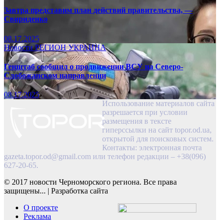
Завтра представим план действий правительства, —
Свириденко
08.17.2025
Новости
РЕГИОН
УКРАИНА
Генштаб сообщил о продвижении ВСУ на Северо-
Слобожанском направлении
08.17.2025
Использование материалов сайта
разрешается при условии
размещения в тексте
гиперссылки на сайт topor.od.ua,
открытой для поисковых систем.
Контакты: электронная почта
gazeta.topor.od@gmail.com
или телефон редакции – +38(096)
627-20-65.
© 2017 новости Черноморского региона. Все права
защищены...
|
Разработка сайта
О проекте
Реклама