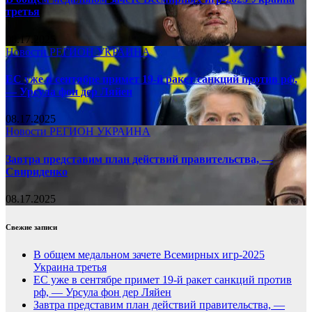
третья
08.17.2025
Новости
РЕГИОН
УКРАИНА
ЕС уже в сентябре примет 19-й ракет санкций против рф,
— Урсула фон дер Ляйен
08.17.2025
Новости
РЕГИОН
УКРАИНА
Завтра представим план действий правительства, —
Свириденко
08.17.2025
Свежие записи
В общем медальном зачете Всемирных игр-2025
Украина третья
ЕС уже в сентябре примет 19-й ракет санкций против
рф, — Урсула фон дер Ляйен
Завтра представим план действий правительства, —