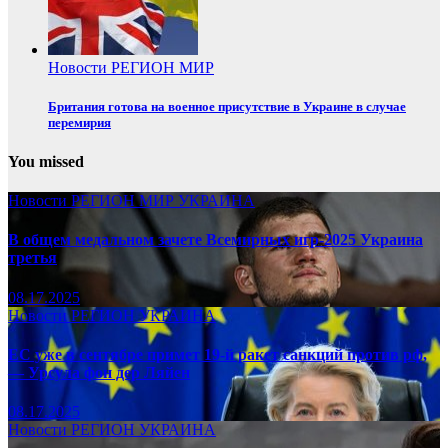
Новости
РЕГИОН
МИР
Британия готова на военное присутствие в Украине в случае
перемирия
You missed
Новости
РЕГИОН
МИР
УКРАИНА
В общем медальном зачете Всемирных игр-2025 Украина
третья
08.17.2025
Новости
РЕГИОН
УКРАИНА
ЕС уже в сентябре примет 19-й ракет санкций против рф,
— Урсула фон дер Ляйен
08.17.2025
Новости
РЕГИОН
УКРАИНА