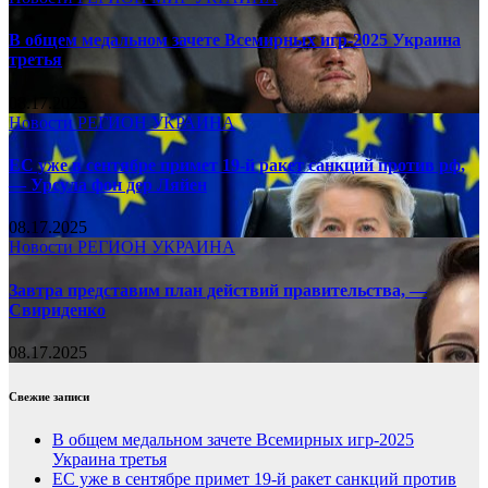
В общем медальном зачете Всемирных игр-2025 Украина
третья
08.17.2025
Новости
РЕГИОН
УКРАИНА
ЕС уже в сентябре примет 19-й ракет санкций против рф,
— Урсула фон дер Ляйен
08.17.2025
Новости
РЕГИОН
УКРАИНА
Завтра представим план действий правительства, —
Свириденко
08.17.2025
Свежие записи
В общем медальном зачете Всемирных игр-2025
Украина третья
ЕС уже в сентябре примет 19-й ракет санкций против