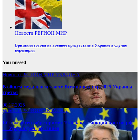
Новости
РЕГИОН
МИР
Британия готова на военное присутствие в Украине в случае
перемирия
You missed
Новости
РЕГИОН
МИР
УКРАИНА
В общем медальном зачете Всемирных игр-2025 Украина
третья
08.17.2025
Новости
РЕГИОН
УКРАИНА
ЕС уже в сентябре примет 19-й ракет санкций против рф,
— Урсула фон дер Ляйен