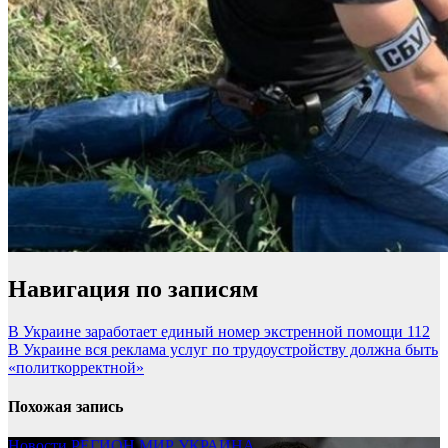
Навигация по записям
В Украине заработает единый номер экстренной помощи 112
В Украине вся реклама услуг по трудоустройству должна быть
«политкорректной»
Похожая запись
Новости
РЕГИОН
МИР
УКРАИНА