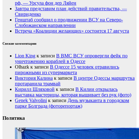
рф, — Урсула фон дер Ляйен
Завтра представим план действий правительства, —
Свириденко
Генштаб сообщил о продвижении ВСУ на Северо-
Слобожанском направлении
Встреча «Коалиции желающих» состоится 17 августа
Свежие комментарии
Lion King
к записи
В ВМС ВСУ опровергли фейк по
уничтожению кораблей в Одессе
Olhazk
к записи
В Одессе 15 человек отравились
пирожными из супермаркета
Виктория Калина
к записи
В центре Одессы маршрутка
протаранила трамвай
Кирилл Шляховой
к записи
В Килии открылась
выставка мастерицы, которая вышивает без рук (фото)
Genek Valvolini
к записи
День музыканта в городском
парке Болграда (фоторепортаж)
Политика