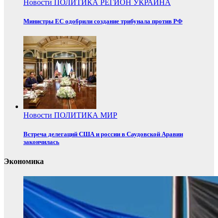
Новости
ПОЛИТИКА
РЕГИОН
УКРАИНА
Министры ЕС одобрили создание трибунала против РФ
Новости
ПОЛИТИКА
МИР
Встреча делегаций США и россии в Саудовской Аравии
закончилась
Экономика