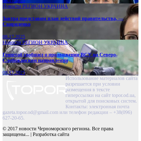
08.17.2025
Новости
РЕГИОН
УКРАИНА
Завтра представим план действий правительства, —
Свириденко
08.17.2025
Новости
РЕГИОН
УКРАИНА
Генштаб сообщил о продвижении ВСУ на Северо-
Слобожанском направлении
08.17.2025
Использование материалов сайта
разрешается при условии
размещения в тексте
гиперссылки на сайт topor.od.ua,
открытой для поисковых систем.
Контакты: электронная почта
gazeta.topor.od@gmail.com
или телефон редакции – +38(096)
627-20-65.
© 2017 новости Черноморского региона. Все права
защищены...
|
Разработка сайта