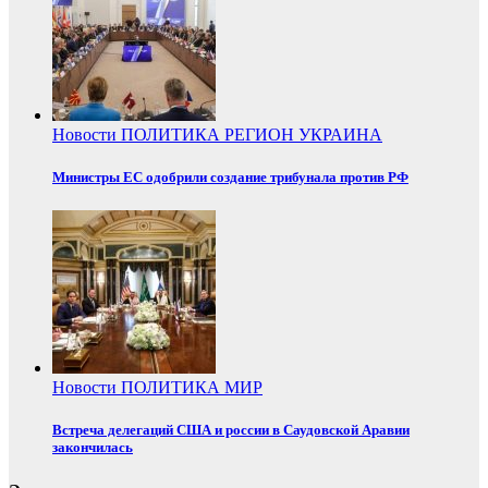
Новости
ПОЛИТИКА
РЕГИОН
УКРАИНА
Министры ЕС одобрили создание трибунала против РФ
Новости
ПОЛИТИКА
МИР
Встреча делегаций США и россии в Саудовской Аравии
закончилась