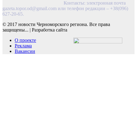
Контакты: электронная почта
gazeta.topor.od@gmail.com
или телефон редакции – +38(096)
627-20-65.
© 2017 новости Черноморского региона. Все права
защищены...
|
Разработка сайта
О проекте
Реклама
Вакансии