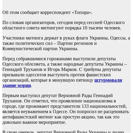
Об этом сообщает корреспондент «Топора».
По словам организаторов, сегодня перед сессией Одесского
областного совета митингуют порядка 10 тысячи человек.
Участники митинга держат в руках флаги Украины, Одессы, а
также политических сил – Партии регионов и
Коммунистической партии Украины.
Перед собравшимися горожанами выступили депутаты
Одесского облсовета, а также народные депутаты Украины –
Геннадий Труханов и Игорь Марков. С трибуны депутаты
призывали одесситов выступить против фашистских
организаций, которые в минувшую пятницу
штурмовали
здание мэрии
.
Первым выступил депутат Верховной Рады Геннадий
Труханов. Он отметил, что проявление национализма в
городе, где проживают представители 133 национальностей,
является неуважением к Одессе. Он попросил не расценивать
антифашистский митинг как простую акцию, так как это
довольно важное мероприятие.
В свою очередь, депутат Верховной Рады Украины и лидер