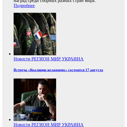
наград среди сборных разных стран мира.
Подробнее
Новости
РЕГИОН
МИР
УКРАИНА
Встреча «Коалиции желающих» состоится 17 августа
Новости
РЕГИОН
МИР
УКРАИНА