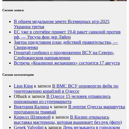
Свежие записи
В общем медальном зачете Всемирных игр-2025
Украина третья
ЕС уже в сентябре примет 19-й ракет санкций против
рф, — Урсула фон дер Ляйен
Завтра представим план действий правительства, —
Свириденко
Генштаб сообщил о продвижении ВСУ на Северо-
Слобожанском направлении
Встреча «Коалиции желающих» состоится 17 августа
Свежие комментарии
Lion King
к записи
В ВМС ВСУ опровергли фейк по
уничтожению кораблей в Одессе
Olhazk
к записи
В Одессе 15 человек отравились
пирожными из супермаркета
Виктория Калина
к записи
В центре Одессы маршрутка
протаранила трамвай
Кирилл Шляховой
к записи
В Килии открылась
выставка мастерицы, которая вышивает без рук (фото)
Genek Valvolini
к записи
День музыканта в городском