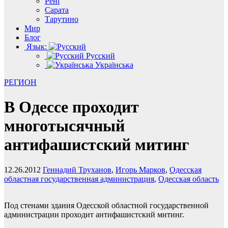
Рені
Сарата
Тарутино
Мир
Блог
Язык:
Русский
Українська
РЕГИОН
В Одессе проходит
многотысячный
антифашистский митинг
12.26.2012
Геннадий Труханов
,
Игорь Марков
,
Одесская
областная государственная администрация
,
Одесская область
Под стенами здания Одесской областной государственной
администрации проходит антифашистский митинг.