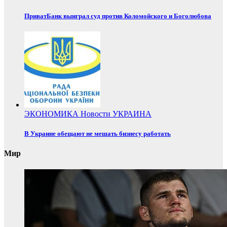
ПриватБанк выиграл суд против Коломойского и Боголюбова
ЭКОНОМИКА
Новости
УКРАИНА
В Украине обещают не мешать бизнесу работать
Мир