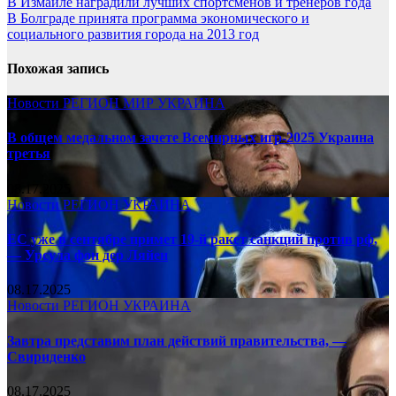
В Измаиле наградили лучших спортсменов и тренеров года
В Болграде принята программа экономического и
социального развития города на 2013 год
Похожая запись
Новости
РЕГИОН
МИР
УКРАИНА
В общем медальном зачете Всемирных игр-2025 Украина
третья
08.17.2025
Новости
РЕГИОН
УКРАИНА
ЕС уже в сентябре примет 19-й ракет санкций против рф,
— Урсула фон дер Ляйен
08.17.2025
Новости
РЕГИОН
УКРАИНА
Завтра представим план действий правительства, —
Свириденко
08.17.2025