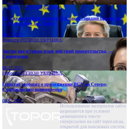
08.17.2025
Новости
РЕГИОН
УКРАИНА
ЕС уже в сентябре примет 19-й ракет санкций против рф,
— Урсула фон дер Ляйен
08.17.2025
Новости
РЕГИОН
УКРАИНА
Завтра представим план действий правительства, —
Свириденко
08.17.2025
Новости
РЕГИОН
УКРАИНА
Генштаб сообщил о продвижении ВСУ на Северо-
Слобожанском направлении
08.17.2025
Использование материалов сайта
разрешается при условии
размещения в тексте
гиперссылки на сайт topor.od.ua,
открытой для поисковых систем.