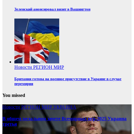
Зеленский анонсировал визит в Вашингтон
Новости
РЕГИОН
МИР
Британия готова на военное присутствие в Украине в случае
перемирия
You missed
Новости
РЕГИОН
МИР
УКРАИНА
В общем медальном зачете Всемирных игр-2025 Украина
третья