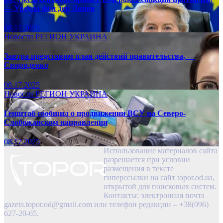
— Урсула фон дер Ляйен
08.17.2025
Новости
РЕГИОН
УКРАИНА
Завтра представим план действий правительства, —
Свириденко
08.17.2025
Новости
РЕГИОН
УКРАИНА
Генштаб сообщил о продвижении ВСУ на Северо-
Слобожанском направлении
08.17.2025
Использование материалов сайта
разрешается при условии
размещения в тексте
гиперссылки на сайт topor.od.ua,
открытой для поисковых систем.
Контакты: электронная почта
gazeta.topor.od@gmail.com
или телефон редакции – +38(096)
627-20-65.