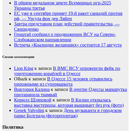
В общем медальном зачете Всемирных игр-2025
Украина третья
ЕС уже в сентябре примет 19-й ракет санкций против
рф, — Урсула фон дер Ляйен
Завтра представим план действий правительства, —
Свириденко
Генштаб сообщил о продвижении ВСУ на Северо-
Слобожанском направлении
Встреча «Коалиции желающих» состоится 17 августа
Свежие комментарии
Lion King
к записи
В ВМС ВСУ опровергли фейк по
уничтожению кораблей в Одессе
Olhazk
к записи
В Одессе 15 человек отравились
пирожными из супермаркета
Виктория Калина
к записи
В центре Одессы маршрутка
протаранила трамвай
Кирилл Шляховой
к записи
В Килии открылась
выставка мастерицы, которая вышивает без рук (фото)
Genek Valvolini
к записи
День музыканта в городском
парке Болграда (фоторепортаж)
Политика