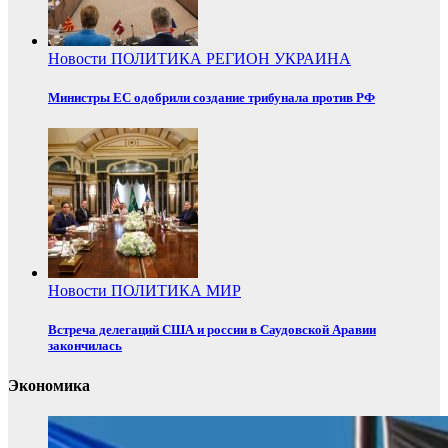
Новости
ПОЛИТИКА
РЕГИОН
УКРАИНА
Министры ЕС одобрили создание трибунала против РФ
Новости
ПОЛИТИКА
МИР
Встреча делегаций США и россии в Саудовской Аравии
закончилась
Экономика