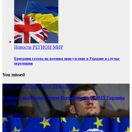
Новости
РЕГИОН
МИР
Британия готова на военное присутствие в Украине в случае
перемирия
You missed
Новости
РЕГИОН
МИР
УКРАИНА
В общем медальном зачете Всемирных игр-2025 Украина
третья
08.17.2025
Новости
РЕГИОН
УКРАИНА
ЕС уже в сентябре примет 19-й ракет санкций против рф,