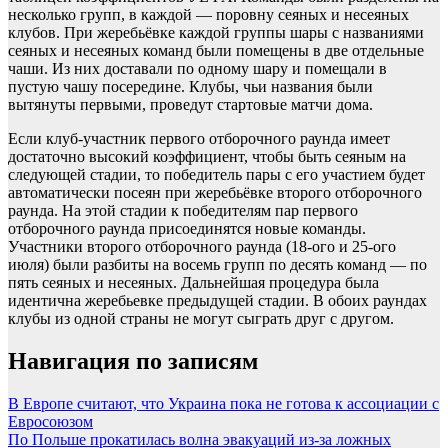
несколько групп, в каждой — поровну сеяных и несеяных
клубов. При жеребьёвке каждой группы шары с названиями
сеяных и несеяных команд были помещены в две отдельные
чаши. Из них доставали по одному шару и помещали в
пустую чашу посередине. Клубы, чьи названия были
вытянуты первыми, проведут стартовые матчи дома.
Если клуб-участник первого отборочного раунда имеет
достаточно высокий коэффициент, чтобы быть сеяным на
следующей стадии, то победитель пары с его участием будет
автоматически посеян при жеребьёвке второго отборочного
раунда. На этой стадии к победителям пар первого
отборочного раунда присоединятся новые команды.
Участники второго отборочного раунда (18-ого и 25-ого
июля) были разбиты на восемь групп по десять команд — по
пять сеяных и несеяных. Дальнейшая процедура была
идентична жеребьевке предыдущей стадии. В обоих раундах
клубы из одной страны не могут сыграть друг с другом.
Навигация по записям
В Европе считают, что Украина пока не готова к ассоциации с
Евросоюзом
По Польше прокатилась волна эвакуаций из-за ложных