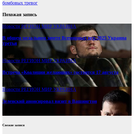
бомбовых тревог
Похожая запись
Новости
РЕГИОН
МИР
УКРАИНА
В общем медальном зачете Всемирных игр-2025 Украина
третья
08.17.2025
Новости
РЕГИОН
МИР
УКРАИНА
Встреча «Коалиции желающих» состоится 17 августа
08.16.2025
Новости
РЕГИОН
МИР
УКРАИНА
Зеленский анонсировал визит в Вашингтон
08.16.2025
Свежие записи