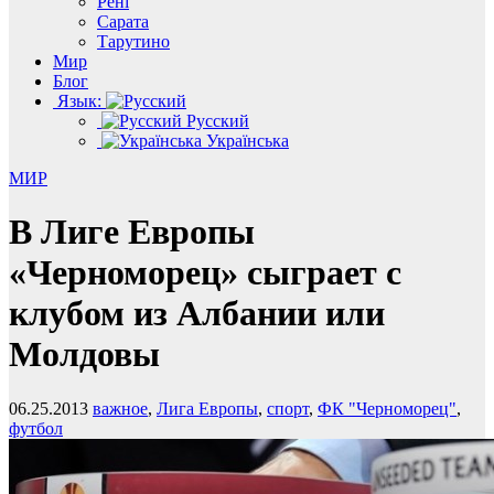
Рені
Сарата
Тарутино
Мир
Блог
Язык:
Русский
Українська
МИР
В Лиге Европы
«Черноморец» сыграет с
клубом из Албании или
Молдовы
06.25.2013
важное
,
Лига Европы
,
спорт
,
ФК "Черноморец"
,
футбол