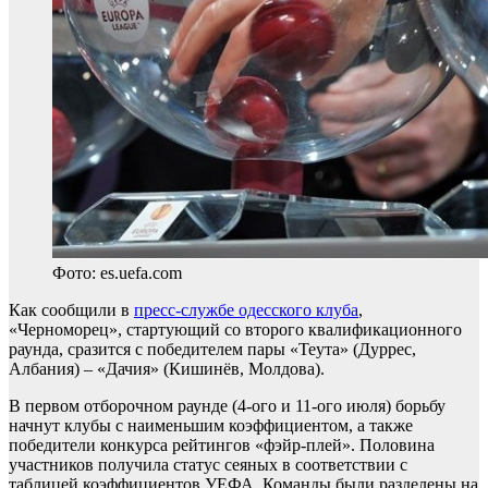
Фото: es.uefa.com
Как сообщили в
пресс-службе одесского клуба
,
«Черноморец», стартующий со второго квалификационного
раунда, сразится с победителем пары «Теута» (Дуррес,
Албания) – «Дачия» (Кишинёв, Молдова).
В первом отборочном раунде (4-ого и 11-ого июля) борьбу
начнут клубы с наименьшим коэффициентом, а также
победители конкурса рейтингов «фэйр-плей». Половина
участников получила статус сеяных в соответствии с
таблицей коэффициентов УЕФА. Команды были разделены на