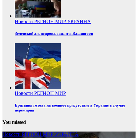
Новости
РЕГИОН
МИР
УКРАИНА
Зеленский анонсировал визит в Вашингтон
Новости
РЕГИОН
МИР
Британия готова на военное присутствие в Украине в случае
перемирия
You missed
Новости
РЕГИОН
МИР
УКРАИНА