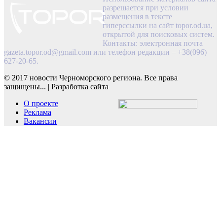
разрешается при условии
размещения в тексте
гиперссылки на сайт topor.od.ua,
открытой для поисковых систем.
Контакты: электронная почта
gazeta.topor.od@gmail.com
или телефон редакции – +38(096)
627-20-65.
© 2017 новости Черноморского региона. Все права
защищены...
|
Разработка сайта
О проекте
Реклама
Вакансии