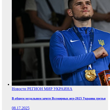
Новости
РЕГИОН
МИР
УКРАИНА
В общем медальном зачете Всемирных игр-2025 Украина третья
08.17.2025