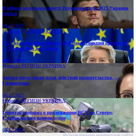
В общем медальном зачете Всемирных игр-2025 Украина
третья
08.17.2025
Новости
РЕГИОН
УКРАИНА
ЕС уже в сентябре примет 19-й ракет санкций против рф,
— Урсула фон дер Ляйен
08.17.2025
Новости
РЕГИОН
УКРАИНА
Завтра представим план действий правительства, —
Свириденко
08.17.2025
Новости
РЕГИОН
УКРАИНА
Генштаб сообщил о продвижении ВСУ на Северо-
Слобожанском направлении
08.17.2025
Использование материалов сайта