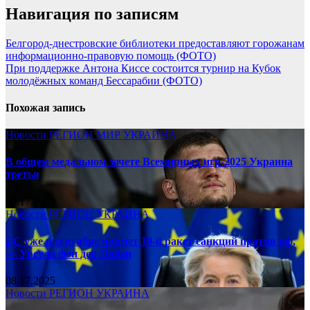
Навигация по записям
Белгород-днестровские библиотеки предоставляют горожанам
информационно-правовую помощь (ФОТО)
При поддержке Антона Киссе состоится турнир на Кубок
молодёжных команд Бессарабии (ФОТО)
Похожая запись
Новости
РЕГИОН
МИР
УКРАИНА
В общем медальном зачете Всемирных игр-2025 Украина
третья
08.17.2025
Новости
РЕГИОН
УКРАИНА
ЕС уже в сентябре примет 19-й ракет санкций против рф,
— Урсула фон дер Ляйен
08.17.2025
Новости
РЕГИОН
УКРАИНА