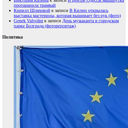
Виктория Калина
к записи
В центре Одессы маршрутка
протаранила трамвай
Кирилл Шляховой
к записи
В Килии открылась
выставка мастерицы, которая вышивает без рук (фото)
Genek Valvolini
к записи
День музыканта в городском
парке Болграда (фоторепортаж)
Политика