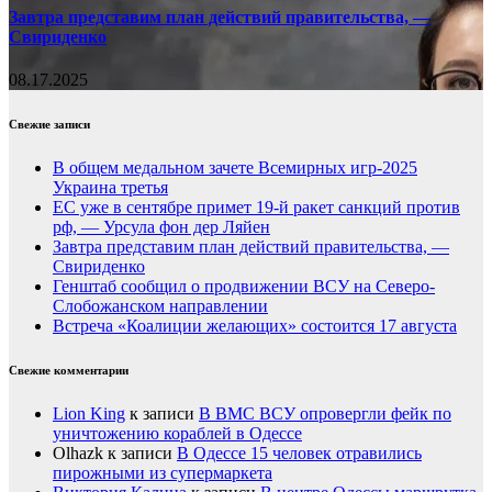
Завтра представим план действий правительства, —
Свириденко
08.17.2025
Свежие записи
В общем медальном зачете Всемирных игр-2025
Украина третья
ЕС уже в сентябре примет 19-й ракет санкций против
рф, — Урсула фон дер Ляйен
Завтра представим план действий правительства, —
Свириденко
Генштаб сообщил о продвижении ВСУ на Северо-
Слобожанском направлении
Встреча «Коалиции желающих» состоится 17 августа
Свежие комментарии
Lion King
к записи
В ВМС ВСУ опровергли фейк по
уничтожению кораблей в Одессе
Olhazk
к записи
В Одессе 15 человек отравились
пирожными из супермаркета