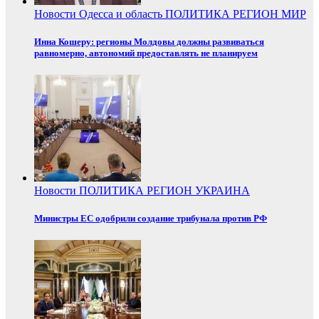
Новости
Одесса и область
ПОЛИТИКА
РЕГИОН
МИР
Инна Кошеру: регионы Молдовы должны развиваться
равномерно, автономий предоставлять не планируем
Новости
ПОЛИТИКА
РЕГИОН
УКРАИНА
Министры ЕС одобрили создание трибунала против РФ