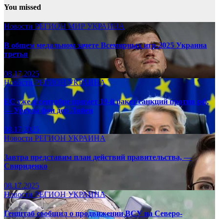
You missed
Новости
РЕГИОН
МИР
УКРАИНА
В общем медальном зачете Всемирных игр-2025 Украина
третья
08.17.2025
Новости
РЕГИОН
УКРАИНА
ЕС уже в сентябре примет 19-й ракет санкций против рф,
— Урсула фон дер Ляйен
08.17.2025
Новости
РЕГИОН
УКРАИНА
Завтра представим план действий правительства, —
Свириденко
08.17.2025
Новости
РЕГИОН
УКРАИНА
Генштаб сообщил о продвижении ВСУ на Северо-