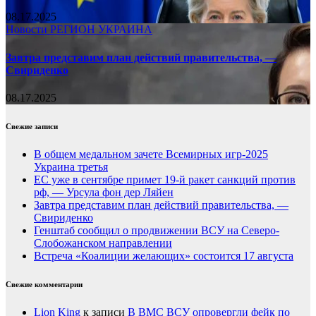
08.17.2025
Новости
РЕГИОН
УКРАИНА
Завтра представим план действий правительства, —
Свириденко
08.17.2025
Свежие записи
В общем медальном зачете Всемирных игр-2025
Украина третья
ЕС уже в сентябре примет 19-й ракет санкций против
рф, — Урсула фон дер Ляйен
Завтра представим план действий правительства, —
Свириденко
Генштаб сообщил о продвижении ВСУ на Северо-
Слобожанском направлении
Встреча «Коалиции желающих» состоится 17 августа
Свежие комментарии
Lion King
к записи
В ВМС ВСУ опровергли фейк по