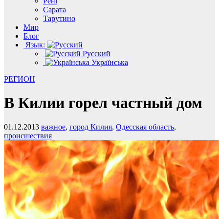
Рені
Сарата
Тарутино
Мир
Блог
Язык:
Русский
Українська
РЕГИОН
В Килии горел частный дом
01.12.2013
важное
,
город Килия
,
Одесская область
,
происшествия