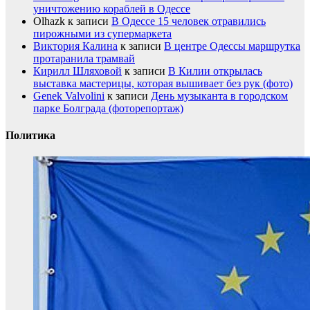
уничтожению кораблей в Одессе
Olhazk
к записи
В Одессе 15 человек отравились
пирожными из супермаркета
Виктория Калина
к записи
В центре Одессы маршрутка
протаранила трамвай
Кирилл Шляховой
к записи
В Килии открылась
выставка мастерицы, которая вышивает без рук (фото)
Genek Valvolini
к записи
День музыканта в городском
парке Болграда (фоторепортаж)
Политика