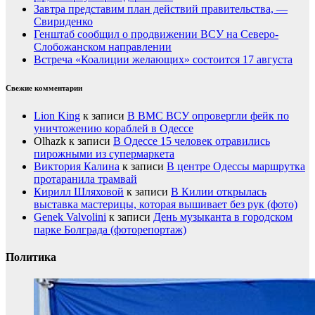
Завтра представим план действий правительства, —
Свириденко
Генштаб сообщил о продвижении ВСУ на Северо-
Слобожанском направлении
Встреча «Коалиции желающих» состоится 17 августа
Свежие комментарии
Lion King
к записи
В ВМС ВСУ опровергли фейк по
уничтожению кораблей в Одессе
Olhazk
к записи
В Одессе 15 человек отравились
пирожными из супермаркета
Виктория Калина
к записи
В центре Одессы маршрутка
протаранила трамвай
Кирилл Шляховой
к записи
В Килии открылась
выставка мастерицы, которая вышивает без рук (фото)
Genek Valvolini
к записи
День музыканта в городском
парке Болграда (фоторепортаж)
Политика