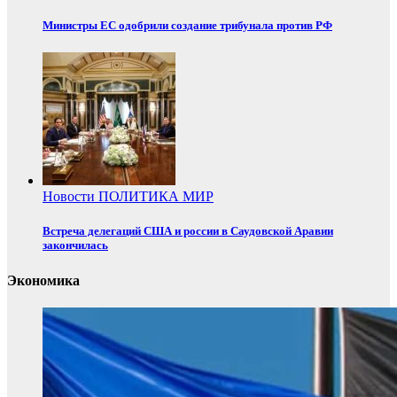
Министры ЕС одобрили создание трибунала против РФ
Новости
ПОЛИТИКА
МИР
Встреча делегаций США и россии в Саудовской Аравии
закончилась
Экономика