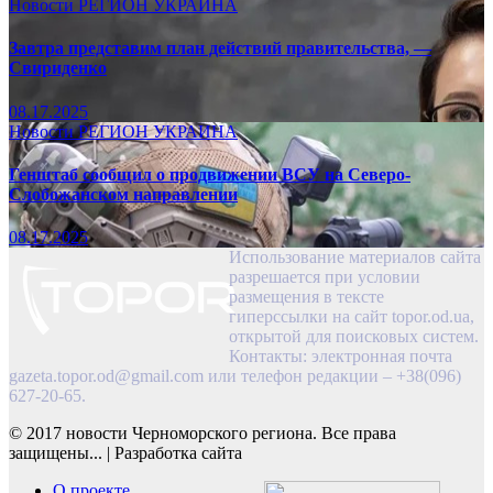
Новости
РЕГИОН
УКРАИНА
Завтра представим план действий правительства, —
Свириденко
08.17.2025
Новости
РЕГИОН
УКРАИНА
Генштаб сообщил о продвижении ВСУ на Северо-
Слобожанском направлении
08.17.2025
Использование материалов сайта
разрешается при условии
размещения в тексте
гиперссылки на сайт topor.od.ua,
открытой для поисковых систем.
Контакты: электронная почта
gazeta.topor.od@gmail.com
или телефон редакции – +38(096)
627-20-65.
© 2017 новости Черноморского региона. Все права
защищены...
|
Разработка сайта
О проекте