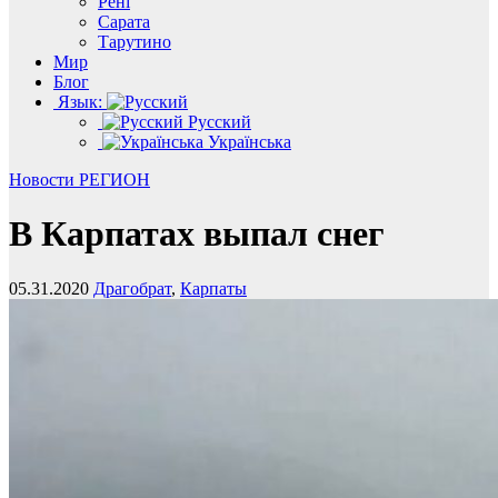
Рені
Сарата
Тарутино
Мир
Блог
Язык:
Русский
Українська
Новости
РЕГИОН
В Карпатах выпал снег
05.31.2020
Драгобрат
,
Карпаты