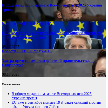
В общем медальном зачете Всемирных игр-2025 Украина
третья
08.17.2025
Новости
РЕГИОН
УКРАИНА
ЕС уже в сентябре примет 19-й ракет санкций против рф,
— Урсула фон дер Ляйен
08.17.2025
Новости
РЕГИОН
УКРАИНА
Завтра представим план действий правительства, —
Свириденко
08.17.2025
Свежие записи
В общем медальном зачете Всемирных игр-2025
Украина третья
ЕС уже в сентябре примет 19-й ракет санкций против
рф, — Урсула фон дер Ляйен