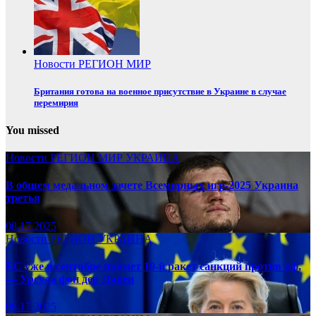
Новости
РЕГИОН
МИР
Британия готова на военное присутствие в Украине в случае
перемирия
You missed
Новости
РЕГИОН
МИР
УКРАИНА
В общем медальном зачете Всемирных игр-2025 Украина
третья
08.17.2025
Новости
РЕГИОН
УКРАИНА
ЕС уже в сентябре примет 19-й ракет санкций против рф,
— Урсула фон дер Ляйен
08.17.2025