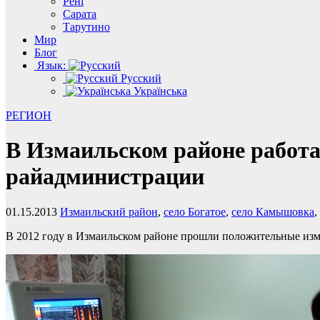
Рені
Сарата
Тарутино
Мир
Блог
Язык:
Русский
Українська
РЕГИОН
В Измаильском районе работ
райадминистрации
01.15.2013
Измаильский район
,
село Богатое
,
село Камышовка
,
В 2012 году в Измаильском районе прошли положительные изм