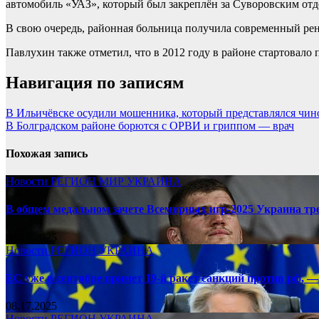
автомобиль «УАЗ», который был закреплён за Суворовским от
В свою очередь, районная больница получила современный р
Павлухин также отметил, что в 2012 году в районе стартовало 
Навигация по записям
В Ильичёвске осудили мошенника, который представлялся чи
В Болградском районе борются с ОРВИ и гриппом — врач
Похожая запись
Новости
РЕГИОН
МИР
УКРАИНА
В общем медальном зачете Всемирных игр-2025 Украина тр
08.17.2025
Новости
РЕГИОН
УКРАИНА
ЕС уже в сентябре примет 19-й ракет санкций против рф, —
08.17.2025
Новости
РЕГИОН
УКРАИНА