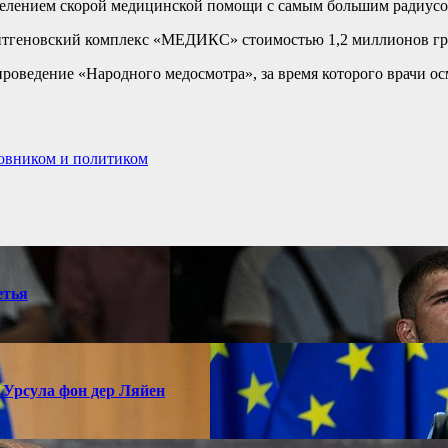
делением скорой медицинской помощи с самым большим радиусо
ентгеновский комплекс «МЕДИКС» стоимостью 1,2 миллионов гр
проведение «Народного медосмотра», за время которого врачи ос
новником и политиком
етья
 Урсула фон дер Ляйен