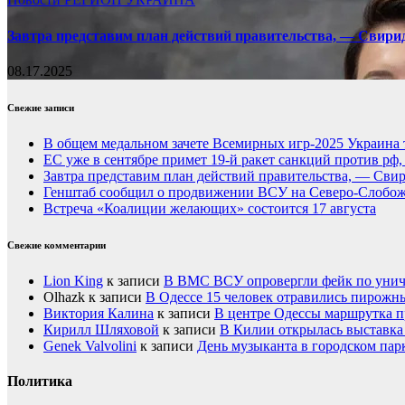
Завтра представим план действий правительства, — Свири
08.17.2025
Свежие записи
В общем медальном зачете Всемирных игр-2025 Украина 
ЕС уже в сентябре примет 19-й ракет санкций против рф
Завтра представим план действий правительства, — Сви
Генштаб сообщил о продвижении ВСУ на Северо-Слобож
Встреча «Коалиции желающих» состоится 17 августа
Свежие комментарии
Lion King
к записи
В ВМС ВСУ опровергли фейк по унич
Olhazk
к записи
В Одессе 15 человек отравились пирожн
Виктория Калина
к записи
В центре Одессы маршрутка п
Кирилл Шляховой
к записи
В Килии открылась выставка 
Genek Valvolini
к записи
День музыканта в городском пар
Политика