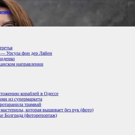
денко
третья
, — Урсула фон дер Ляйен
риденко
анском направлении
тожению кораблей в Одессе
ыми из супермаркета
ротаранила трамвай
мастерицы, которая вышивает без рук (фото)
ке Болграда (фоторепортаж)