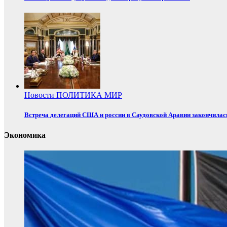
Новости
ПОЛИТИКА
МИР
Встреча делегаций США и россии в Саудовской Аравии закончилас
Экономика