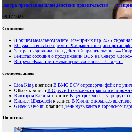
Завтра представим план действий правительства, — Свири
08.17.2025
Свежие записи
В общем медальном зачете Всемирных игр-2025 Украина 
ЕС уже в сентябре примет 19-й ракет санкций против рф
Завтра представим план действий правительства, — Сви
Генштаб сообщил о продвижении ВСУ на Северо-Слобож
Встреча «Коалиции желающих» состоится 17 августа
Свежие комментарии
Lion King
к записи
В ВМС ВСУ опровергли фейк по унич
Olhazk
к записи
В Одессе 15 человек отравились пирожн
Виктория Калина
к записи
В центре Одессы маршрутка п
Кирилл Шляховой
к записи
В Килии открылась выставка 
Genek Valvolini
к записи
День музыканта в городском пар
Политика