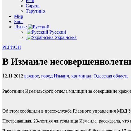
Рені
Сарата
Тарутино
Мир
Блог
Язык:
Русский
Українська
РЕГИОН
В Измаиле несовершеннолетни
12.11.2012
важное
,
город Измаил
,
криминал
,
Одесская область
Работники Измаильского отдела милиции за совершение кражи
Об этом сообщили в пресс-службе Главного управления МВД У
Пострадавшая, 23-летняя жительница Измаила, рассказала, что
В ходе оперативно-розыскных мероприятий был задержан 17-л