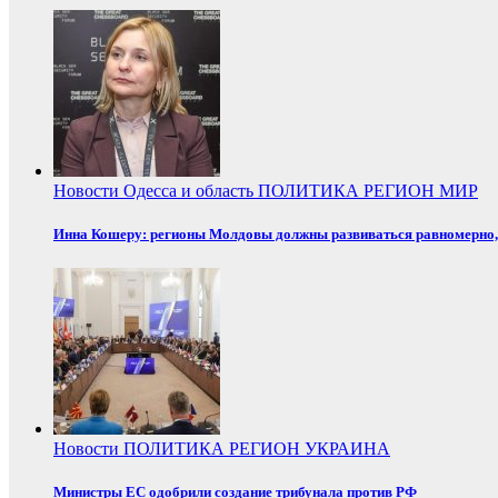
Новости
Одесса и область
ПОЛИТИКА
РЕГИОН
МИР
Инна Кошеру: регионы Молдовы должны развиваться равномерно, 
Новости
ПОЛИТИКА
РЕГИОН
УКРАИНА
Министры ЕС одобрили создание трибунала против РФ