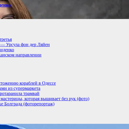
денко
третья
, — Урсула фон дер Ляйен
риденко
анском направлении
тожению кораблей в Одессе
ыми из супермаркета
ротаранила трамвай
мастерицы, которая вышивает без рук (фото)
ке Болграда (фоторепортаж)