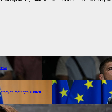
етья
 Урсула фон дер Ляйен