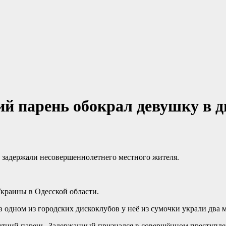
й парень обокрал девушку в д
 задержали несовершеннолетнего местного жителя.
краины в Одесской области.
 в одном из городских дискоклубов у неё из сумочки украли два
етний парень. Задержанный признался в совершённом преступле