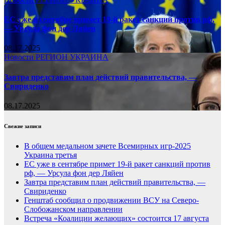
ЕС уже в сентябре примет 19-й ракет санкций против рф,
— Урсула фон дер Ляйен
08.17.2025
Новости
РЕГИОН
УКРАИНА
Завтра представим план действий правительства, —
Свириденко
08.17.2025
Свежие записи
В общем медальном зачете Всемирных игр-2025
Украина третья
ЕС уже в сентябре примет 19-й ракет санкций против
рф, — Урсула фон дер Ляйен
Завтра представим план действий правительства, —
Свириденко
Генштаб сообщил о продвижении ВСУ на Северо-
Слобожанском направлении
Встреча «Коалиции желающих» состоится 17 августа