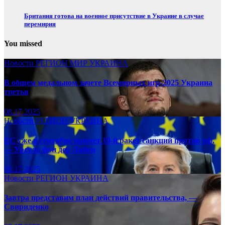
Британия готова на военное присутствие в Украине в случае
перемирия
You missed
Новости
РЕГИОН
МИР
УКРАИНА
В общем медальном зачете Всемирных игр-2025 Украина
третья
08.17.2025
Новости
РЕГИОН
УКРАИНА
ЕС уже в сентябре примет 19-й ракет санкций против рф,
— Урсула фон дер Ляйен
08.17.2025
Новости
РЕГИОН
УКРАИНА
Завтра представим план действий правительства, —
Свириденко