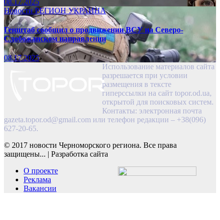
08.17.2025
Новости
РЕГИОН
УКРАИНА
Генштаб сообщил о продвижении ВСУ на Северо-
Слобожанском направлении
08.17.2025
Использование материалов сайта
разрешается при условии
размещения в тексте
гиперссылки на сайт topor.od.ua,
открытой для поисковых систем.
Контакты: электронная почта
gazeta.topor.od@gmail.com
или телефон редакции – +38(096)
627-20-65.
© 2017 новости Черноморского региона. Все права
защищены...
|
Разработка сайта
О проекте
Реклама
Вакансии