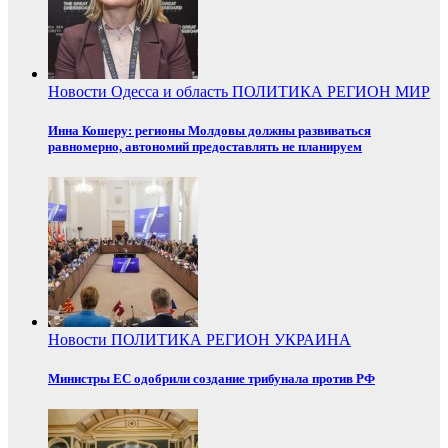
Новости
Одесса и область
ПОЛИТИКА
РЕГИОН
МИР
Инна Кошеру: регионы Молдовы должны развиваться
равномерно, автономий предоставлять не планируем
Новости
ПОЛИТИКА
РЕГИОН
УКРАИНА
Министры ЕС одобрили создание трибунала против РФ