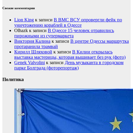
Свежие комментарии
Lion King
к записи
В ВМС ВСУ опровергли фейк по
уничтожению кораблей в Одессе
Olhazk
к записи
В Одессе 15 человек отравились
пирожными из супермаркета
Виктория Калина
к записи
В центре Одессы маршрутка
протаранила трамвай
Кирилл Шляховой
к записи
В Килии открылась
выставка мастерицы, которая вышивает без рук (фото)
Genek Valvolini
к записи
День музыканта в городском
парке Болграда (фоторепортаж)
Политика