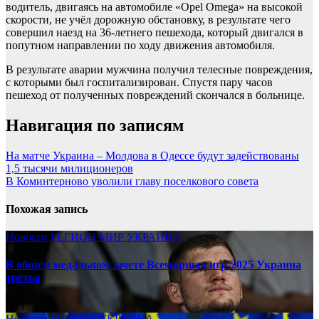
водитель, двигаясь на автомобиле «Opel Omega» на высокой
скорости, не учёл дорожную обстановку, в результате чего
совершил наезд на 36-летнего пешехода, который двигался в
попутном направлении по ходу движения автомобиля.
В результате аварии мужчина получил телесные повреждения,
с которыми был госпитализирован. Спустя пару часов
пешеход от полученных повреждений скончался в больнице.
Навигация по записям
На матче Украина – Молдова в Одессе будут задействованы
1,5 тысячи милиционеров
В Коминтерново уволили главу поселкового совета
Похожая запись
Новости
РЕГИОН
МИР
УКРАИНА
В общем медальном зачете Всемирных игр-2025 Украина
третья
08.17.2025
Новости
РЕГИОН
УКРАИНА