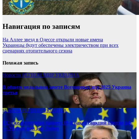
Навигация по записям
На Аллее звезд в Одессе открыли новые имена
Украинцы будут обеспечены электричеством при всех
сценариях отопительного сезона
Похожая запись
Новости
РЕГИОН
МИР
УКРАИНА
В общем медальном зачете Всемирных игр-2025 Украина
третья
08.17.2025
Новости
РЕГИОН
УКРАИНА
ЕС уже в сентябре примет 19-й ракет санкций против рф,
— Урсула фон дер Ляйен