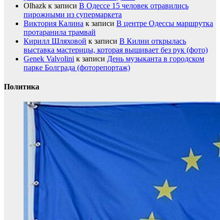
Olhazk
к записи
В Одессе 15 человек отравились
пирожными из супермаркета
Виктория Калина
к записи
В центре Одессы маршрутка
протаранила трамвай
Кирилл Шляховой
к записи
В Килии открылась
выставка мастерицы, которая вышивает без рук (фото)
Genek Valvolini
к записи
День музыканта в городском
парке Болграда (фоторепортаж)
Политика