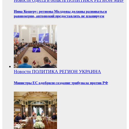
Новости
Одесса и область
ПОЛИТИКА
РЕГИОН
МИР
Инна Кошеру: регионы Молдовы должны развиваться
равномерно, автономий предоставлять не планируем
Новости
ПОЛИТИКА
РЕГИОН
УКРАИНА
Министры ЕС одобрили создание трибунала против РФ