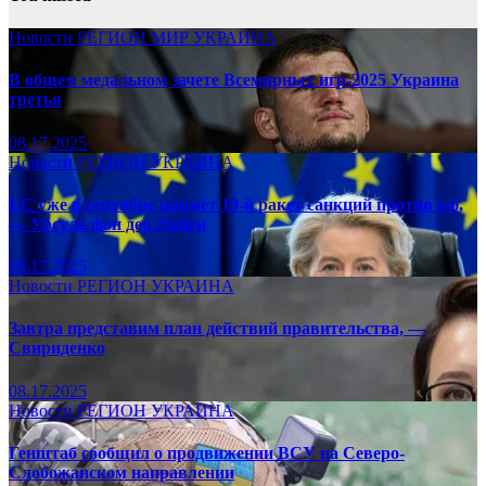
Новости
РЕГИОН
МИР
УКРАИНА
В общем медальном зачете Всемирных игр-2025 Украина
третья
08.17.2025
Новости
РЕГИОН
УКРАИНА
ЕС уже в сентябре примет 19-й ракет санкций против рф,
— Урсула фон дер Ляйен
08.17.2025
Новости
РЕГИОН
УКРАИНА
Завтра представим план действий правительства, —
Свириденко
08.17.2025
Новости
РЕГИОН
УКРАИНА
Генштаб сообщил о продвижении ВСУ на Северо-
Слобожанском направлении