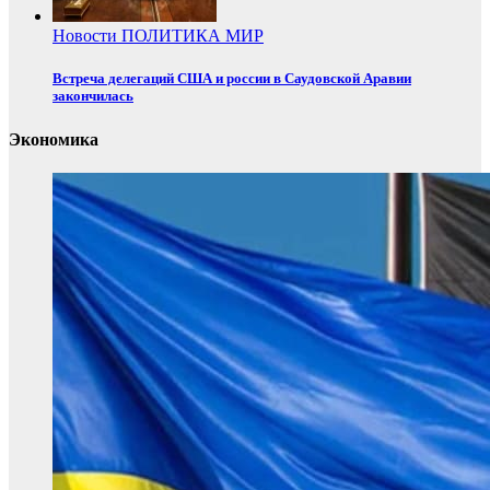
Новости
ПОЛИТИКА
МИР
Встреча делегаций США и россии в Саудовской Аравии
закончилась
Экономика