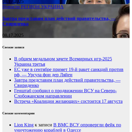
08.17.2025
Новости
РЕГИОН
УКРАИНА
Завтра представим план действий правительства, —
Свириденко
08.17.2025
Свежие записи
В общем медальном зачете Всемирных игр-2025
Украина третья
ЕС уже в сентябре примет 19-й ракет санкций против
рф, — Урсула фон дер Ляйен
Завтра представим план действий правительства, —
Свириденко
Генштаб сообщил о продвижении ВСУ на Северо-
Слобожанском направлении
Встреча «Коалиции желающих» состоится 17 августа
Свежие комментарии
Lion King
к записи
В ВМС ВСУ опровергли фейк по
уничтожению кораблей в Одессе