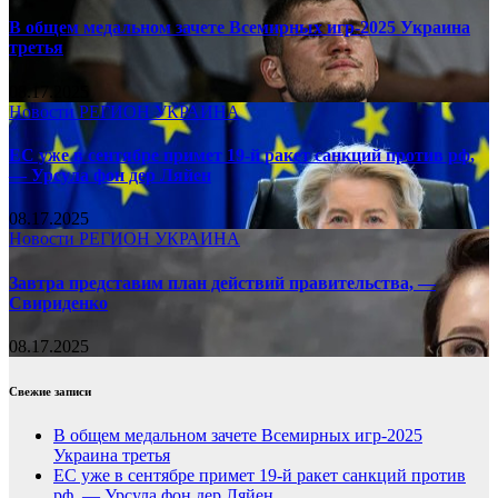
В общем медальном зачете Всемирных игр-2025 Украина
третья
08.17.2025
Новости
РЕГИОН
УКРАИНА
ЕС уже в сентябре примет 19-й ракет санкций против рф,
— Урсула фон дер Ляйен
08.17.2025
Новости
РЕГИОН
УКРАИНА
Завтра представим план действий правительства, —
Свириденко
08.17.2025
Свежие записи
В общем медальном зачете Всемирных игр-2025
Украина третья
ЕС уже в сентябре примет 19-й ракет санкций против
рф, — Урсула фон дер Ляйен