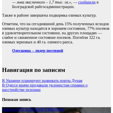
— льна масличного – 1,7 тыс. га.»,
—
сообщили
в
Болградской райгосадминистрации.
Также в районе завершена подкормка озимых культур.
Отметим, что на сегодняшний день 15% полученных всходов
озимых культур находятся в хорошем состоянии, 77% посевов
в удовлетворительном состоянии, на других площадях —
слабое и сжиженное состояние посевов. Погибли 322 га.
озимых зерновых и 40 га. озимого рапса.
Одесщина – лидер посевной
Навигация по записям
В Украине планируют развивать порты Дуная
В Одессе врачи продавали уклонистам справки о
расстройстве психики
Похожая запись
Новости
РЕГИОН
МИР
УКРАИНА