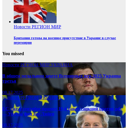
Новости
РЕГИОН
МИР
Британия готова на военное присутствие в Украине в случае
перемирия
You missed
Новости
РЕГИОН
МИР
УКРАИНА
В общем медальном зачете Всемирных игр-2025 Украина
третья
08.17.2025
Новости
РЕГИОН
УКРАИНА
ЕС уже в сентябре примет 19-й ракет санкций против рф,
— Урсула фон дер Ляйен
08.17.2025