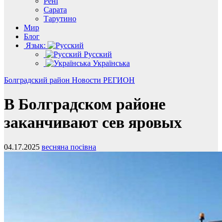
Рені
Сарата
Тарутино
Мир
Блог
Язык:
Русский
Українська
Болградский район
Новости
РЕГИОН
В Болградском районе
заканчивают сев яровых
04.17.2025
весняна посівна