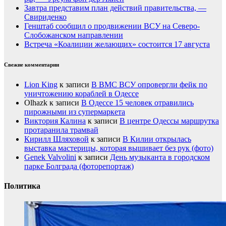
Завтра представим план действий правительства, —
Свириденко
Генштаб сообщил о продвижении ВСУ на Северо-
Слобожанском направлении
Встреча «Коалиции желающих» состоится 17 августа
Свежие комментарии
Lion King
к записи
В ВМС ВСУ опровергли фейк по
уничтожению кораблей в Одессе
Olhazk
к записи
В Одессе 15 человек отравились
пирожными из супермаркета
Виктория Калина
к записи
В центре Одессы маршрутка
протаранила трамвай
Кирилл Шляховой
к записи
В Килии открылась
выставка мастерицы, которая вышивает без рук (фото)
Genek Valvolini
к записи
День музыканта в городском
парке Болграда (фоторепортаж)
Политика