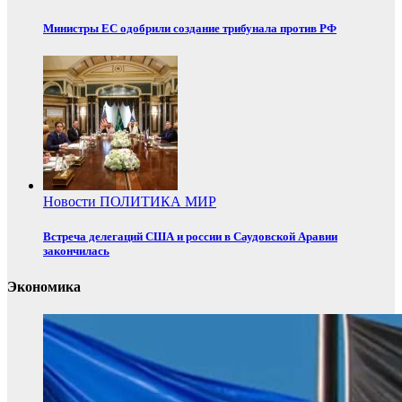
Министры ЕС одобрили создание трибунала против РФ
Новости
ПОЛИТИКА
МИР
Встреча делегаций США и россии в Саудовской Аравии
закончилась
Экономика