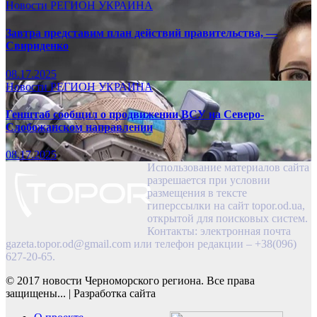
Новости
РЕГИОН
УКРАИНА
Завтра представим план действий правительства, —
Свириденко
08.17.2025
Новости
РЕГИОН
УКРАИНА
Генштаб сообщил о продвижении ВСУ на Северо-
Слобожанском направлении
08.17.2025
Использование материалов сайта
разрешается при условии
размещения в тексте
гиперссылки на сайт topor.od.ua,
открытой для поисковых систем.
Контакты: электронная почта
gazeta.topor.od@gmail.com
или телефон редакции – +38(096)
627-20-65.
© 2017 новости Черноморского региона. Все права
защищены...
|
Разработка сайта