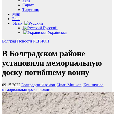
Рені
Сарата
Тарутино
Мир
Блог
Язык:
Русский
Українська
Болград
Новости
РЕГИОН
В Болградском районе
установили мемориальную
доску погибшему воину
09.15.2022
Болградский район
,
Иван Минков
,
Криничное
,
мемориальная доска
,
новини