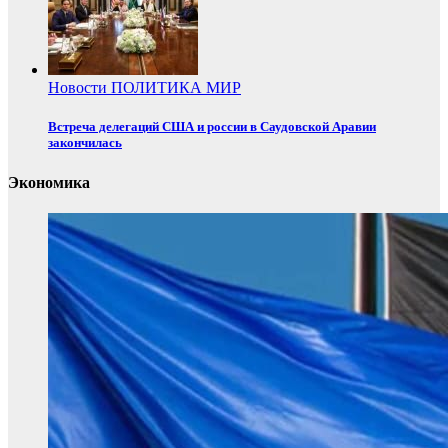
Новости
ПОЛИТИКА
МИР
Встреча делегаций США и россии в Саудовской Аравии
закончилась
Экономика