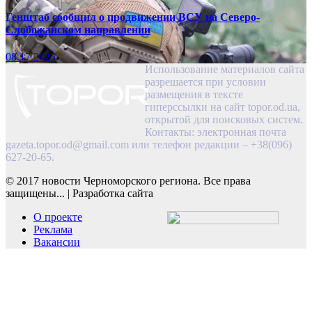
Генштаб сообщил о продвижении ВСУ на Северо-
Слобожанском направлении
08.17.2025
Использование материалов сайта
разрешается при условии
размещения в тексте
гиперссылки на сайт topor.od.ua,
открытой для поисковых систем.
Контакты: электронная почта
gazeta.topor.od@gmail.com
или телефон редакции – +38(096)
627-20-65.
© 2017 новости Черноморского региона. Все права
защищены...
|
Разработка сайта
О проекте
Реклама
Вакансии