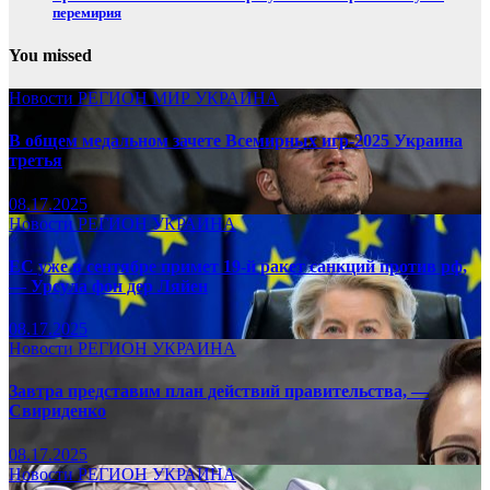
перемирия
You missed
Новости
РЕГИОН
МИР
УКРАИНА
В общем медальном зачете Всемирных игр-2025 Украина
третья
08.17.2025
Новости
РЕГИОН
УКРАИНА
ЕС уже в сентябре примет 19-й ракет санкций против рф,
— Урсула фон дер Ляйен
08.17.2025
Новости
РЕГИОН
УКРАИНА
Завтра представим план действий правительства, —
Свириденко
08.17.2025
Новости
РЕГИОН
УКРАИНА