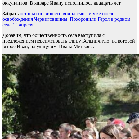
оккупантов. В январе Ивану исполнилось двадцать лет.
Забрать
останки погибшего воина смогли уже после
освобождения Черниговщины. Похоронили Героя в родном
селе 12 апреля
.
Добавим, что общественность села выступила с
предложением переименовать улицу Больничную, на которой
вырос Иван, на улицу им. Ивана Минкова.