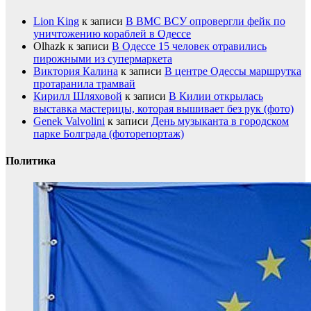
Lion King
к записи
В ВМС ВСУ опровергли фейк по
уничтожению кораблей в Одессе
Olhazk
к записи
В Одессе 15 человек отравились
пирожными из супермаркета
Виктория Калина
к записи
В центре Одессы маршрутка
протаранила трамвай
Кирилл Шляховой
к записи
В Килии открылась
выставка мастерицы, которая вышивает без рук (фото)
Genek Valvolini
к записи
День музыканта в городском
парке Болграда (фоторепортаж)
Политика