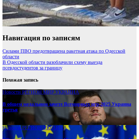
Навигация по записям
Силами ПВО предотвращена ракетная атака по Одесской
области
В Одесской области разоблачили схему выезда
псевдостудентов за границу
Похожая запись
Новости
РЕГИОН
МИР
УКРАИНА
В общем медальном зачете Всемирных игр-2025 Украина
третья
08.17.2025
Новости
РЕГИОН
УКРАИНА