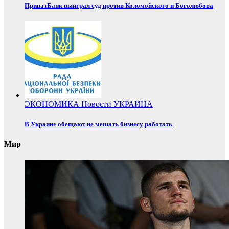
ПриватБанк выиграл суд против Коломойского и Боголюбова
ЭКОНОМИКА
Новости
УКРАИНА
В Украине обещают не мешать бизнесу работать
Мир