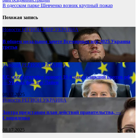
В одесском парке Шевченко возник крупный пожар
Похожая запись
Новости
РЕГИОН
МИР
УКРАИНА
В общем медальном зачете Всемирных игр-2025 Украина
третья
08.17.2025
Новости
РЕГИОН
УКРАИНА
ЕС уже в сентябре примет 19-й ракет санкций против рф,
— Урсула фон дер Ляйен
08.17.2025
Новости
РЕГИОН
УКРАИНА
Завтра представим план действий правительства, —
Свириденко
08.17.2025