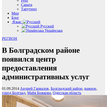
Рені
Сарата
Тарутино
Мир
Блог
Язык:
Русский
Українська
РЕГИОН
В Болградском районе
появился центр
предоставления
административных услуг
01.09.2014
Андрей Гарвалов
,
Болградский район
,
важное
,
город Болград
,
Майя Божкова
,
Одесская область