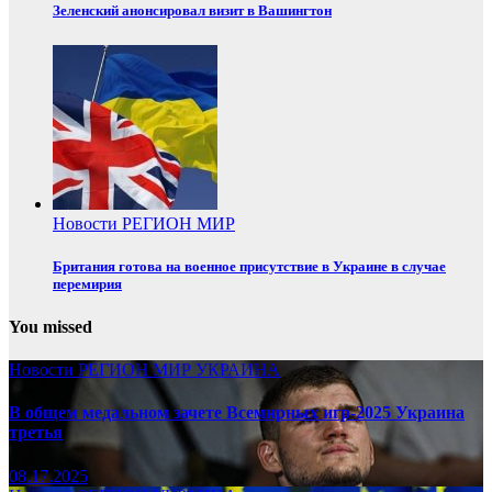
Зеленский анонсировал визит в Вашингтон
Новости
РЕГИОН
МИР
Британия готова на военное присутствие в Украине в случае
перемирия
You missed
Новости
РЕГИОН
МИР
УКРАИНА
В общем медальном зачете Всемирных игр-2025 Украина
третья
08.17.2025