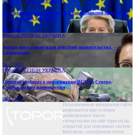
Новости
РЕГИОН
УКРАИНА
ЕС уже в сентябре примет 19-й ракет санкций против рф,
— Урсула фон дер Ляйен
08.17.2025
Новости
РЕГИОН
УКРАИНА
Завтра представим план действий правительства, —
Свириденко
08.17.2025
Новости
РЕГИОН
УКРАИНА
Генштаб сообщил о продвижении ВСУ на Северо-
Слобожанском направлении
08.17.2025
Использование материалов сайта
разрешается при условии
размещения в тексте
гиперссылки на сайт topor.od.ua,
открытой для поисковых систем.
Контакты: электронная почта