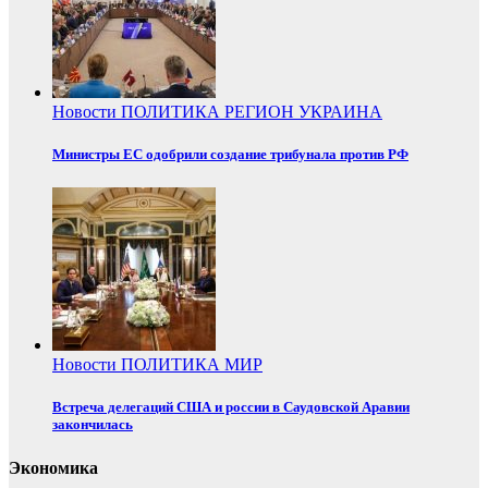
Новости
ПОЛИТИКА
РЕГИОН
УКРАИНА
Министры ЕС одобрили создание трибунала против РФ
Новости
ПОЛИТИКА
МИР
Встреча делегаций США и россии в Саудовской Аравии
закончилась
Экономика