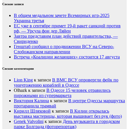
Свежие записи
В общем медальном зачете Всемирных игр-2025
Украина третья
ЕС уже в сентябре примет 19-й ракет санкций против
рф, — Урсула фон дер Ляйен
Завтра представим план действий правительства, —
Свириденко
Генштаб сообщил о продвижении ВСУ на Северо-
Слобожанском направлении
Встреча «Коалиции желающих» состоится 17 августа
Свежие комментарии
Lion King
к записи
В ВМС ВСУ опровергли фейк по
уничтожению кораблей в Одессе
Olhazk
к записи
В Одессе 15 человек отравились
пирожными из супермаркета
Виктория Калина
к записи
В центре Одессы маршрутка
протаранила трамвай
Кирилл Шляховой
к записи
В Килии открылась
выставка мастерицы, которая вышивает без рук (фото)
Genek Valvolini
к записи
День музыканта в городском
парке Болграда (фоторепортаж)