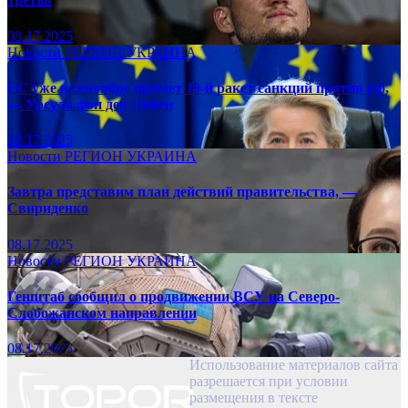
08.17.2025
Новости
РЕГИОН
УКРАИНА
ЕС уже в сентябре примет 19-й ракет санкций против рф,
— Урсула фон дер Ляйен
08.17.2025
Новости
РЕГИОН
УКРАИНА
Завтра представим план действий правительства, —
Свириденко
08.17.2025
Новости
РЕГИОН
УКРАИНА
Генштаб сообщил о продвижении ВСУ на Северо-
Слобожанском направлении
08.17.2025
Использование материалов сайта
разрешается при условии
размещения в тексте