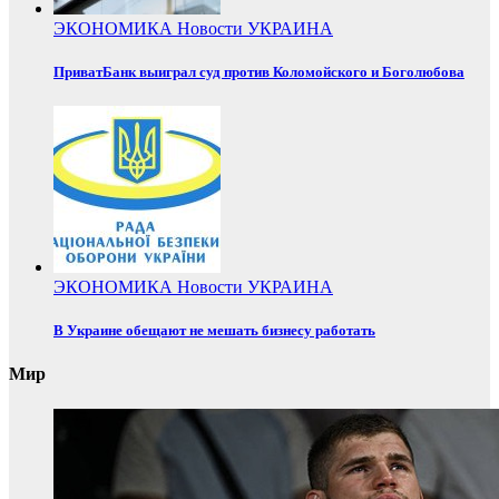
ЭКОНОМИКА
Новости
УКРАИНА
ПриватБанк выиграл суд против Коломойского и Боголюбова
ЭКОНОМИКА
Новости
УКРАИНА
В Украине обещают не мешать бизнесу работать
Мир