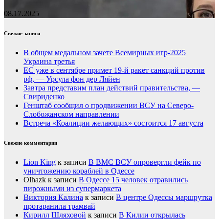
08.17.2025
Свежие записи
В общем медальном зачете Всемирных игр-2025
Украина третья
ЕС уже в сентябре примет 19-й ракет санкций против
рф, — Урсула фон дер Ляйен
Завтра представим план действий правительства, —
Свириденко
Генштаб сообщил о продвижении ВСУ на Северо-
Слобожанском направлении
Встреча «Коалиции желающих» состоится 17 августа
Свежие комментарии
Lion King
к записи
В ВМС ВСУ опровергли фейк по
уничтожению кораблей в Одессе
Olhazk
к записи
В Одессе 15 человек отравились
пирожными из супермаркета
Виктория Калина
к записи
В центре Одессы маршрутка
протаранила трамвай
Кирилл Шляховой
к записи
В Килии открылась