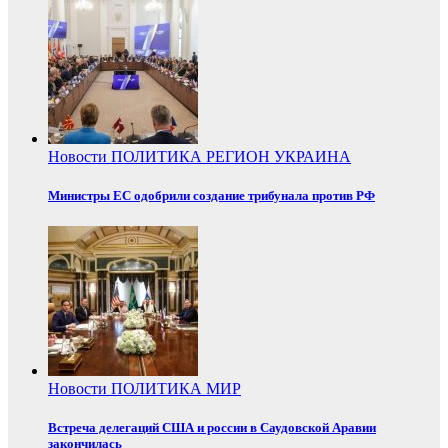
Новости
ПОЛИТИКА
РЕГИОН
УКРАИНА
Министры ЕС одобрили создание трибунала против РФ
Новости
ПОЛИТИКА
МИР
Встреча делегаций США и россии в Саудовской Аравии
закончилась