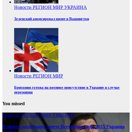
Новости
РЕГИОН
МИР
УКРАИНА
Зеленский анонсировал визит в Вашингтон
Новости
РЕГИОН
МИР
Британия готова на военное присутствие в Украине в случае
перемирия
You missed
Новости
РЕГИОН
МИР
УКРАИНА
В общем медальном зачете Всемирных игр-2025 Украина
третья