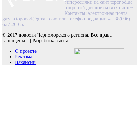
гиперссылки на сайт topor.od.ua,
открытой для поисковых систем.
Контакты: электронная почта
gazeta.topor.od@gmail.com
или телефон редакции – +38(096)
627-20-65.
© 2017 новости Черноморского региона. Все права
защищены...
|
Разработка сайта
О проекте
Реклама
Вакансии