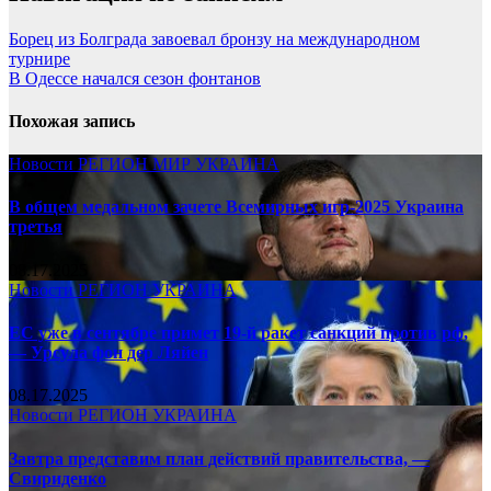
Борец из Болграда завоевал бронзу на международном
турнире
В Одессе начался сезон фонтанов
Похожая запись
Новости
РЕГИОН
МИР
УКРАИНА
В общем медальном зачете Всемирных игр-2025 Украина
третья
08.17.2025
Новости
РЕГИОН
УКРАИНА
ЕС уже в сентябре примет 19-й ракет санкций против рф,
— Урсула фон дер Ляйен
08.17.2025
Новости
РЕГИОН
УКРАИНА
Завтра представим план действий правительства, —
Свириденко