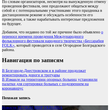
По словам организаторов, несмотря на вынужденную отмену
проведения фестиваля, они продолжают общаться между
собой и с потенциальными участниками этого праздника в
дистанционном режиме и обсуждать особенности его
проведения, а также нарабатывать интересные предложения
на будущее.
Добавим, что недавно по той же причине было объявлено
о
переносе времени проведения Международного
фольклорного фестиваля народного творчества «Бессарабия
FOLK»
, который проводится в селе Огородное Болградского
района.
Навигация по записям
В Белгороде-Днестровском и в районе продолжат
ремонтировать дороги и тротуары
В Измаиле на территории опорных больниц установили
палатки для сортировки больных с подозрением на
коронавирус
Похожая запись
Новости
РЕГИОН
МИР
УКРАИНА