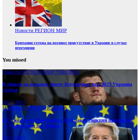
Новости
РЕГИОН
МИР
Британия готова на военное присутствие в Украине в случае
перемирия
You missed
Новости
РЕГИОН
МИР
УКРАИНА
В общем медальном зачете Всемирных игр-2025 Украина
третья
08.17.2025
Новости
РЕГИОН
УКРАИНА
ЕС уже в сентябре примет 19-й ракет санкций против рф,
— Урсула фон дер Ляйен
08.17.2025