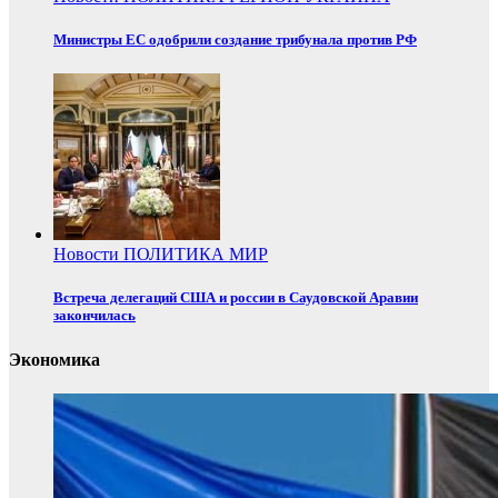
Министры ЕС одобрили создание трибунала против РФ
Новости
ПОЛИТИКА
МИР
Встреча делегаций США и россии в Саудовской Аравии
закончилась
Экономика