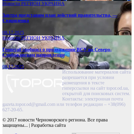
Новости
РЕГИОН
УКРАИНА
Завтра представим план действий правительства, —
Свириденко
08.17.2025
Новости
РЕГИОН
УКРАИНА
Генштаб сообщил о продвижении ВСУ на Северо-
Слобожанском направлении
08.17.2025
Использование материалов сайта
разрешается при условии
размещения в тексте
гиперссылки на сайт topor.od.ua,
открытой для поисковых систем.
Контакты: электронная почта
gazeta.topor.od@gmail.com
или телефон редакции – +38(096)
627-20-65.
© 2017 новости Черноморского региона. Все права
защищены...
|
Разработка сайта