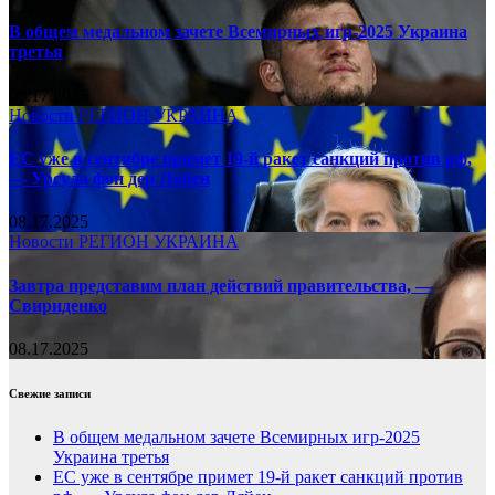
В общем медальном зачете Всемирных игр-2025 Украина
третья
08.17.2025
Новости
РЕГИОН
УКРАИНА
ЕС уже в сентябре примет 19-й ракет санкций против рф,
— Урсула фон дер Ляйен
08.17.2025
Новости
РЕГИОН
УКРАИНА
Завтра представим план действий правительства, —
Свириденко
08.17.2025
Свежие записи
В общем медальном зачете Всемирных игр-2025
Украина третья
ЕС уже в сентябре примет 19-й ракет санкций против