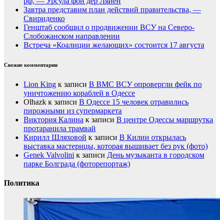
рф, — Урсула фон дер Ляйен
Завтра представим план действий правительства, —
Свириденко
Генштаб сообщил о продвижении ВСУ на Северо-
Слобожанском направлении
Встреча «Коалиции желающих» состоится 17 августа
Свежие комментарии
Lion King
к записи
В ВМС ВСУ опровергли фейк по
уничтожению кораблей в Одессе
Olhazk
к записи
В Одессе 15 человек отравились
пирожными из супермаркета
Виктория Калина
к записи
В центре Одессы маршрутка
протаранила трамвай
Кирилл Шляховой
к записи
В Килии открылась
выставка мастерицы, которая вышивает без рук (фото)
Genek Valvolini
к записи
День музыканта в городском
парке Болграда (фоторепортаж)
Политика