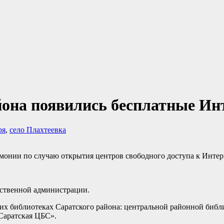
йона появились бесплатные Ин
ря
,
село Плахтеевка
монии по случаю открытия центров свободного доступа к Интер
рственной администрации.
их библиотеках Саратского района: центральной районной библ
Саратская ЦБС».