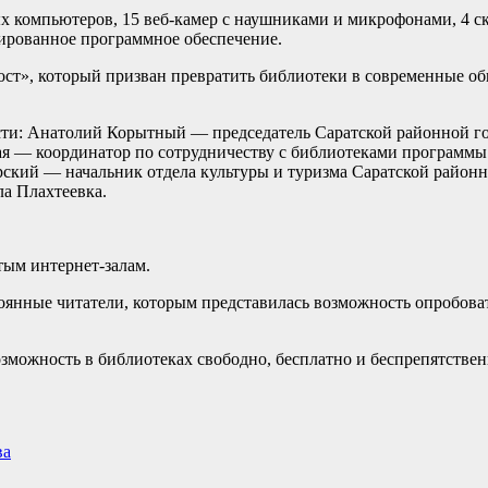
х компьютеров, 15 веб-камер с наушниками и микрофонами, 4 ска
зированное программное обеспечение.
ст», который призван превратить библиотеки в современные об
сти: Анатолий Корытный — председатель Саратской районной г
кая — координатор по сотрудничеству с библиотеками программ
ский — начальник отдела культуры и туризма Саратской район
а Плахтеевка.
тым интернет-залам.
оянные читатели, которым представилась возможность опробова
зможность в библиотеках свободно, бесплатно и беспрепятствен
ва