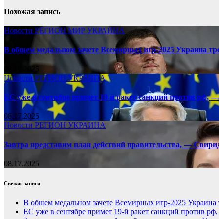
Похожая запись
Новости
РЕГИОН
МИР
УКРАИНА
В общем медальном зачете Всемирных игр-2025 Украина тр
08.17.2025
Новости
РЕГИОН
УКРАИНА
ЕС уже в сентябре примет 19-й ракет санкций против рф, —
08.17.2025
Новости
РЕГИОН
УКРАИНА
Завтра представим план действий правительства, — Свири
08.17.2025
Свежие записи
В общем медальном зачете Всемирных игр-2025 Украина 
ЕС уже в сентябре примет 19-й ракет санкций против рф