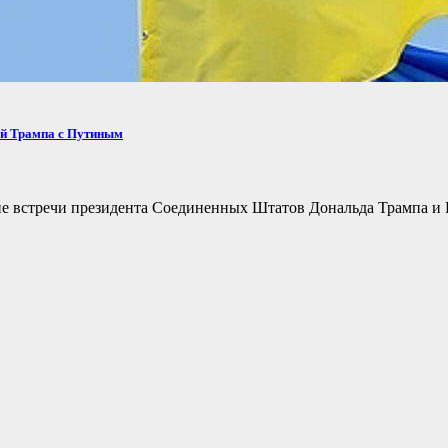
ей Трампа с Путиным
не встречи президента Соединенных Штатов Дональда Трампа и 