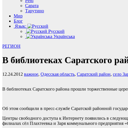
Рені
Сарата
Тарутино
Мир
Блог
Язык:
Русский
Українська
РЕГИОН
В библиотеках Саратского ра
12.24.2012
важное
,
Одесская область
,
Саратский район
,
село За
В библиотеках Саратского района прошли торжественные цере
Об этом сообщили в пресс-службе Саратской районной госуда
Центры свободного доступа к Интернету появились в следующ
филиалах сёл Плахтеевка и Заря коммунального предприятия «