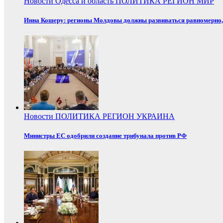
Новости
Одесса и область
ПОЛИТИКА
РЕГИОН
МИР
Инна Кошеру: регионы Молдовы должны развиваться равномерно, 
Новости
ПОЛИТИКА
РЕГИОН
УКРАИНА
Министры ЕС одобрили создание трибунала против РФ