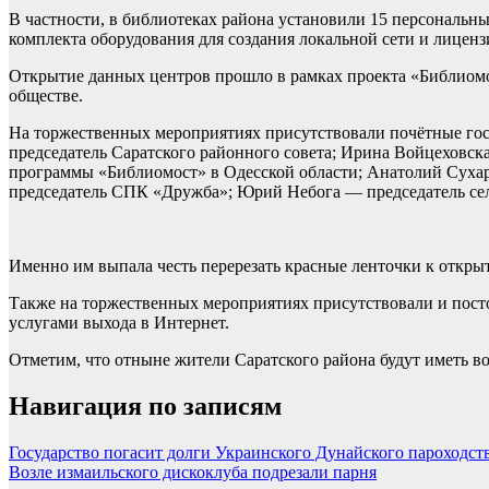
В частности, в библиотеках района установили 15 персональны
комплекта оборудования для создания локальной сети и лицен
Открытие данных центров прошло в рамках проекта «Библиомо
обществе.
На торжественных мероприятиях присутствовали почётные го
председатель Саратского районного совета; Ирина Войцеховс
программы «Библиомост» в Одесской области; Анатолий Сухар
председатель СПК «Дружба»; Юрий Небога — председатель сел
Именно им выпала честь перерезать красные ленточки к откры
Также на торжественных мероприятиях присутствовали и пост
услугами выхода в Интернет.
Отметим, что отныне жители Саратского района будут иметь во
Навигация по записям
Государство погасит долги Украинского Дунайского пароходст
Возле измаильского дискоклуба подрезали парня