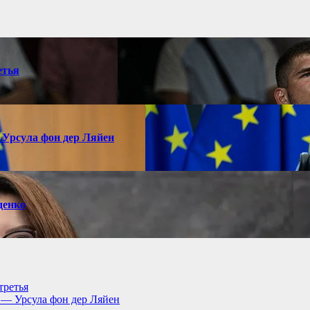
етья
 Урсула фон дер Ляйен
денко
третья
, — Урсула фон дер Ляйен