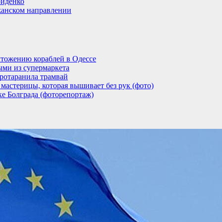
риденко
анском направлении
тожению кораблей в Одессе
ыми из супермаркета
ротаранила трамвай
мастерицы, которая вышивает без рук (фото)
ке Болграда (фоторепортаж)