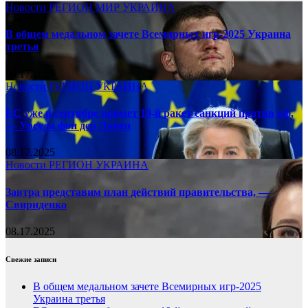
Новости
РЕГИОН
МИР
УКРАИНА
В общем медальном зачете Всемирных игр-2025 Украина
третья
08.17.2025
Новости
РЕГИОН
УКРАИНА
ЕС уже в сентябре примет 19-й ракет санкций против рф,
— Урсула фон дер Ляйен
08.17.2025
Новости
РЕГИОН
УКРАИНА
Завтра представим план действий правительства, —
Свириденко
08.17.2025
Свежие записи
В общем медальном зачете Всемирных игр-2025
Украина третья