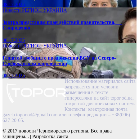
08.17.2025
Новости
РЕГИОН
УКРАИНА
Завтра представим план действий правительства, —
Свириденко
08.17.2025
Новости
РЕГИОН
УКРАИНА
Генштаб сообщил о продвижении ВСУ на Северо-
Слобожанском направлении
08.17.2025
Использование материалов сайта
разрешается при условии
размещения в тексте
гиперссылки на сайт topor.od.ua,
открытой для поисковых систем.
Контакты: электронная почта
gazeta.topor.od@gmail.com
или телефон редакции – +38(096)
627-20-65.
© 2017 новости Черноморского региона. Все права
защищены...
|
Разработка сайта