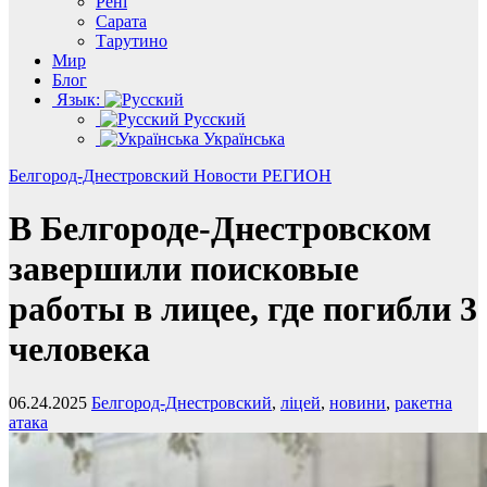
Рені
Сарата
Тарутино
Мир
Блог
Язык:
Русский
Українська
Белгород-Днестровский
Новости
РЕГИОН
В Белгороде-Днестровском
завершили поисковые
работы в лицее, где погибли 3
человека
06.24.2025
Белгород-Днестровский
,
ліцей
,
новини
,
ракетна
атака