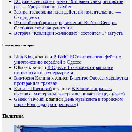
ЕС уже в сентябре примет 19-й ракет санкций против
рф, — Урсула фон дер Ляйен
Завтра представим план действий правительства, —
Свириденко
Генштаб сообщил о продвижении ВСУ на Северо-
Слобожанском направлении
Встреча «Коалиции желающих» состоится 17 августа
Свежие комментарии
Lion King
к записи
В ВМС ВСУ опровергли фейк по
уничтожению кораблей в Одессе
Olhazk
к записи
В Одессе 15 человек отравились
пирожными из супермаркета
Виктория Калина
к записи
В центре Одессы маршрутка
протаранила трамвай
Кирилл Шляховой
к записи
В Килии открылась
выставка мастерицы, которая вышивает без рук (фото)
Genek Valvolini
к записи
День музыканта в городском
парке Болграда (фоторепортаж)
Политика