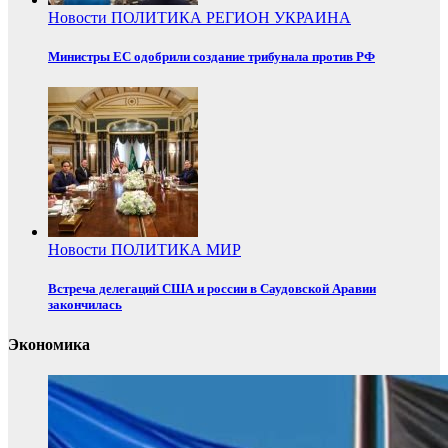
Новости
ПОЛИТИКА
РЕГИОН
УКРАИНА
Министры ЕС одобрили создание трибунала против РФ
Новости
ПОЛИТИКА
МИР
Встреча делегаций США и россии в Саудовской Аравии
закончилась
Экономика