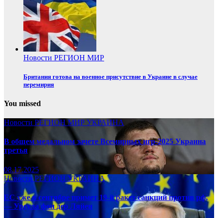
Новости
РЕГИОН
МИР
Британия готова на военное присутствие в Украине в случае
перемирия
You missed
Новости
РЕГИОН
МИР
УКРАИНА
В общем медальном зачете Всемирных игр-2025 Украина
третья
08.17.2025
Новости
РЕГИОН
УКРАИНА
ЕС уже в сентябре примет 19-й ракет санкций против рф,
— Урсула фон дер Ляйен