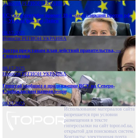
Новости
РЕГИОН
УКРАИНА
ЕС уже в сентябре примет 19-й ракет санкций против рф,
— Урсула фон дер Ляйен
08.17.2025
Новости
РЕГИОН
УКРАИНА
Завтра представим план действий правительства, —
Свириденко
08.17.2025
Новости
РЕГИОН
УКРАИНА
Генштаб сообщил о продвижении ВСУ на Северо-
Слобожанском направлении
08.17.2025
Использование материалов сайта
разрешается при условии
размещения в тексте
гиперссылки на сайт topor.od.ua,
открытой для поисковых систем.
Контакты: электронная почта