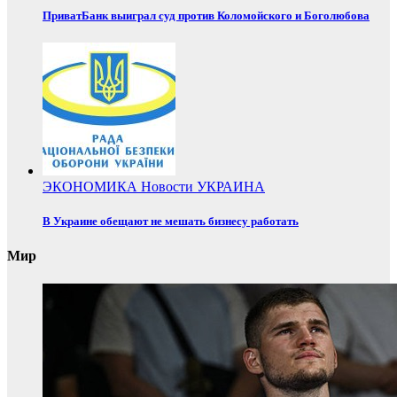
ПриватБанк выиграл суд против Коломойского и Боголюбова
ЭКОНОМИКА
Новости
УКРАИНА
В Украине обещают не мешать бизнесу работать
Мир