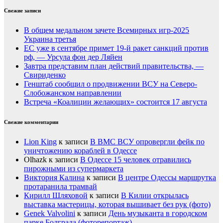
Свежие записи
В общем медальном зачете Всемирных игр-2025
Украина третья
ЕС уже в сентябре примет 19-й ракет санкций против
рф, — Урсула фон дер Ляйен
Завтра представим план действий правительства, —
Свириденко
Генштаб сообщил о продвижении ВСУ на Северо-
Слобожанском направлении
Встреча «Коалиции желающих» состоится 17 августа
Свежие комментарии
Lion King
к записи
В ВМС ВСУ опровергли фейк по
уничтожению кораблей в Одессе
Olhazk
к записи
В Одессе 15 человек отравились
пирожными из супермаркета
Виктория Калина
к записи
В центре Одессы маршрутка
протаранила трамвай
Кирилл Шляховой
к записи
В Килии открылась
выставка мастерицы, которая вышивает без рук (фото)
Genek Valvolini
к записи
День музыканта в городском
парке Болграда (фоторепортаж)