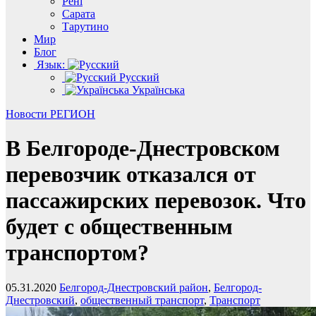
Рені
Сарата
Тарутино
Мир
Блог
Язык:
Русский
Українська
Новости
РЕГИОН
В Белгороде-Днестровском
перевозчик отказался от
пассажирских перевозок. Что
будет с общественным
транспортом?
05.31.2020
Белгород-Днестровский район
,
Белгород-
Днестровский
,
общественный транспорт
,
Транспорт