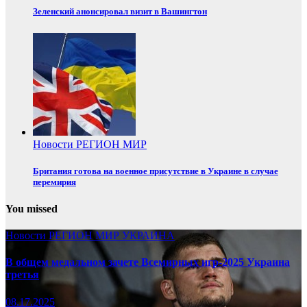
Зеленский анонсировал визит в Вашингтон
Новости
РЕГИОН
МИР
Британия готова на военное присутствие в Украине в случае
перемирия
You missed
Новости
РЕГИОН
МИР
УКРАИНА
В общем медальном зачете Всемирных игр-2025 Украина
третья
08.17.2025