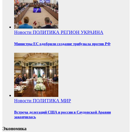
Новости
ПОЛИТИКА
РЕГИОН
УКРАИНА
Министры ЕС одобрили создание трибунала против РФ
Новости
ПОЛИТИКА
МИР
Встреча делегаций США и россии в Саудовской Аравии
закончилась
Экономика