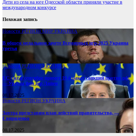
Дети из села на юге Одесской области приняли участие в
международном конкурсе
Похожая запись
Новости
РЕГИОН
МИР
УКРАИНА
В общем медальном зачете Всемирных игр-2025 Украина
третья
08.17.2025
Новости
РЕГИОН
УКРАИНА
ЕС уже в сентябре примет 19-й ракет санкций против рф,
— Урсула фон дер Ляйен
08.17.2025
Новости
РЕГИОН
УКРАИНА
Завтра представим план действий правительства, —
Свириденко
08.17.2025