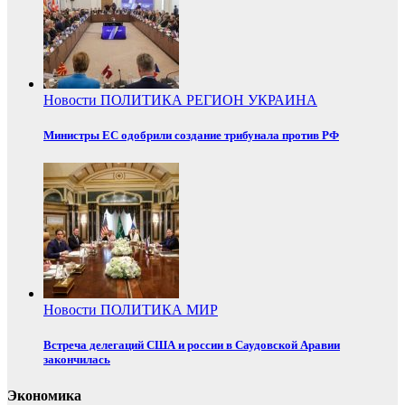
Новости
ПОЛИТИКА
РЕГИОН
УКРАИНА
Министры ЕС одобрили создание трибунала против РФ
Новости
ПОЛИТИКА
МИР
Встреча делегаций США и россии в Саудовской Аравии
закончилась
Экономика