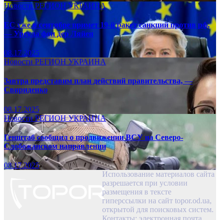
Новости
РЕГИОН
УКРАИНА
ЕС уже в сентябре примет 19-й ракет санкций против рф,
— Урсула фон дер Ляйен
08.17.2025
Новости
РЕГИОН
УКРАИНА
Завтра представим план действий правительства, —
Свириденко
08.17.2025
Новости
РЕГИОН
УКРАИНА
Генштаб сообщил о продвижении ВСУ на Северо-
Слобожанском направлении
08.17.2025
Использование материалов сайта
разрешается при условии
размещения в тексте
гиперссылки на сайт topor.od.ua,
открытой для поисковых систем.
Контакты: электронная почта