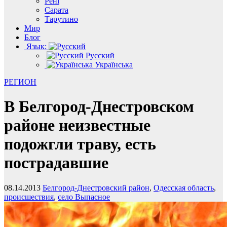
Рені
Сарата
Тарутино
Мир
Блог
Язык:
Русский
Українська
РЕГИОН
В Белгород-Днестровском
районе неизвестные
подожгли траву, есть
пострадавшие
08.14.2013
Белгород-Днестровский район
,
Одесская область
,
происшествия
,
село Выпасное