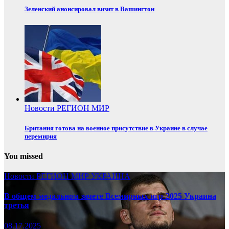
Зеленский анонсировал визит в Вашингтон
Новости
РЕГИОН
МИР
Британия готова на военное присутствие в Украине в случае
перемирия
You missed
Новости
РЕГИОН
МИР
УКРАИНА
В общем медальном зачете Всемирных игр-2025 Украина
третья
08.17.2025