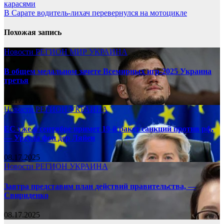
карасями
В Сарате водитель-лихач перевернулся на мотоцикле
Похожая запись
Новости
РЕГИОН
МИР
УКРАИНА
В общем медальном зачете Всемирных игр-2025 Украина
третья
08.17.2025
Новости
РЕГИОН
УКРАИНА
ЕС уже в сентябре примет 19-й ракет санкций против рф,
— Урсула фон дер Ляйен
08.17.2025
Новости
РЕГИОН
УКРАИНА
Завтра представим план действий правительства, —
Свириденко
08.17.2025