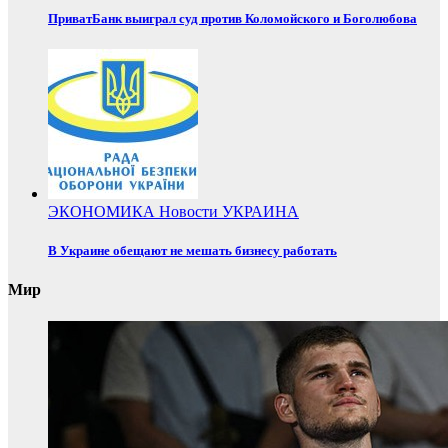
ПриватБанк выиграл суд против Коломойского и Боголюбова
ЭКОНОМИКА
Новости
УКРАИНА
В Украине обещают не мешать бизнесу работать
Мир