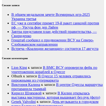
Свежие записи
В общем медальном зачете Всемирных игр-2025
Украина третья
ЕС уже в сентябре примет 19-й ракет санкций против
рф, — Урсула фон дер Ляйен
Завтра представим план действий правительства, —
Свириденко
Генштаб сообщил о продвижении ВСУ на Северо-
Слобожанском направлении
Встреча «Коалиции желающих» состоится 17 августа
Свежие комментарии
Lion King
к записи
В ВМС ВСУ опровергли фейк по
уничтожению кораблей в Одессе
Olhazk
к записи
В Одессе 15 человек отравились
пирожными из супермаркета
Виктория Калина
к записи
В центре Одессы маршрутка
протаранила трамвай
Кирилл Шляховой
к записи
В Килии открылась
выставка мастерицы, которая вышивает без рук (фото)
Genek Valvolini
к записи
День музыканта в городском
парке Болграда (фоторепортаж)