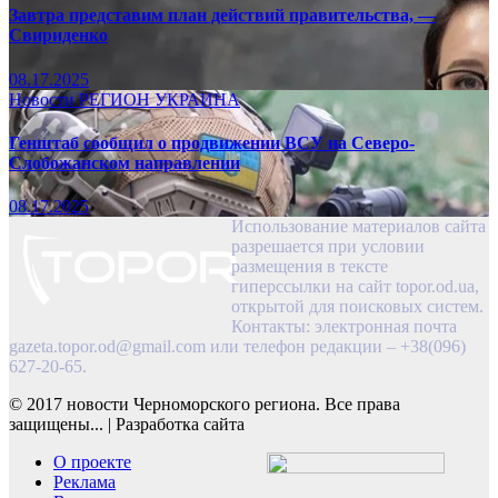
Завтра представим план действий правительства, —
Свириденко
08.17.2025
Новости
РЕГИОН
УКРАИНА
Генштаб сообщил о продвижении ВСУ на Северо-
Слобожанском направлении
08.17.2025
Использование материалов сайта
разрешается при условии
размещения в тексте
гиперссылки на сайт topor.od.ua,
открытой для поисковых систем.
Контакты: электронная почта
gazeta.topor.od@gmail.com
или телефон редакции – +38(096)
627-20-65.
© 2017 новости Черноморского региона. Все права
защищены...
|
Разработка сайта
О проекте
Реклама