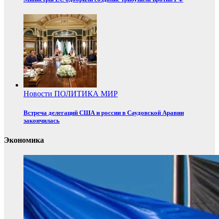
Новости
ПОЛИТИКА
МИР
Встреча делегаций США и россии в Саудовской Аравии
закончилась
Экономика