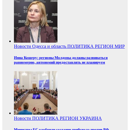
Новости
Одесса и область
ПОЛИТИКА
РЕГИОН
МИР
Инна Кошеру: регионы Молдовы должны развиваться
равномерно, автономий предоставлять не планируем
Новости
ПОЛИТИКА
РЕГИОН
УКРАИНА
Министры ЕС одобрили создание трибунала против РФ