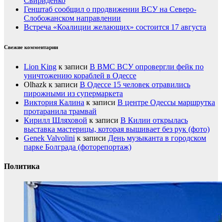
Свириденко
Генштаб сообщил о продвижении ВСУ на Северо-
Слобожанском направлении
Встреча «Коалиции желающих» состоится 17 августа
Свежие комментарии
Lion King
к записи
В ВМС ВСУ опровергли фейк по
уничтожению кораблей в Одессе
Olhazk
к записи
В Одессе 15 человек отравились
пирожными из супермаркета
Виктория Калина
к записи
В центре Одессы маршрутка
протаранила трамвай
Кирилл Шляховой
к записи
В Килии открылась
выставка мастерицы, которая вышивает без рук (фото)
Genek Valvolini
к записи
День музыканта в городском
парке Болграда (фоторепортаж)
Политика