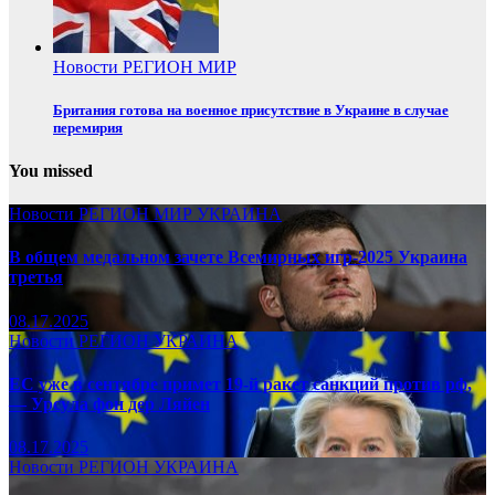
Новости
РЕГИОН
МИР
Британия готова на военное присутствие в Украине в случае
перемирия
You missed
Новости
РЕГИОН
МИР
УКРАИНА
В общем медальном зачете Всемирных игр-2025 Украина
третья
08.17.2025
Новости
РЕГИОН
УКРАИНА
ЕС уже в сентябре примет 19-й ракет санкций против рф,
— Урсула фон дер Ляйен
08.17.2025
Новости
РЕГИОН
УКРАИНА