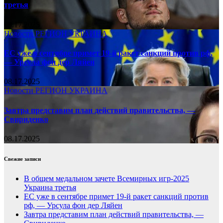
третья
08.17.2025
Новости
РЕГИОН
УКРАИНА
ЕС уже в сентябре примет 19-й ракет санкций против рф,
— Урсула фон дер Ляйен
08.17.2025
Новости
РЕГИОН
УКРАИНА
Завтра представим план действий правительства, —
Свириденко
08.17.2025
Свежие записи
В общем медальном зачете Всемирных игр-2025
Украина третья
ЕС уже в сентябре примет 19-й ракет санкций против
рф, — Урсула фон дер Ляйен
Завтра представим план действий правительства, —