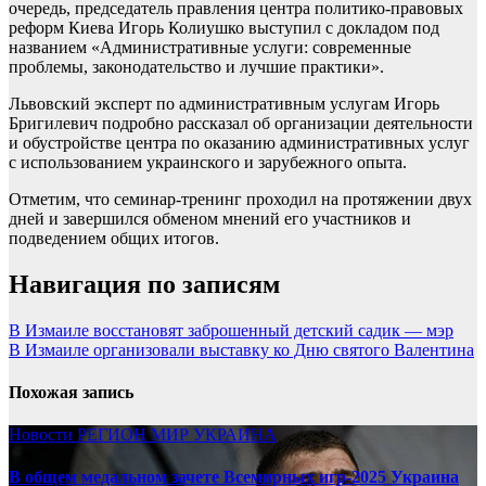
очередь, председатель правления центра политико-правовых
реформ Киева Игорь Колиушко выступил с докладом под
названием «Административные услуги: современные
проблемы, законодательство и лучшие практики».
Львовский эксперт по административным услугам Игорь
Бригилевич подробно рассказал об организации деятельности
и обустройстве центра по оказанию административных услуг
с использованием украинского и зарубежного опыта.
Отметим, что семинар-тренинг проходил на протяжении двух
дней и завершился обменом мнений его участников и
подведением общих итогов.
Навигация по записям
В Измаиле восстановят заброшенный детский садик — мэр
В Измаиле организовали выставку ко Дню святого Валентина
Похожая запись
Новости
РЕГИОН
МИР
УКРАИНА
В общем медальном зачете Всемирных игр-2025 Украина