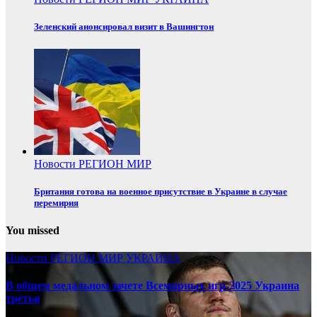
Зеленский анонсировал визит в Вашингтон
Новости
РЕГИОН
МИР
Британия готова на военное присутствие в Украине в случае
перемирия
You missed
Новости
РЕГИОН
МИР
УКРАИНА
В общем медальном зачете Всемирных игр-2025 Украина
третья