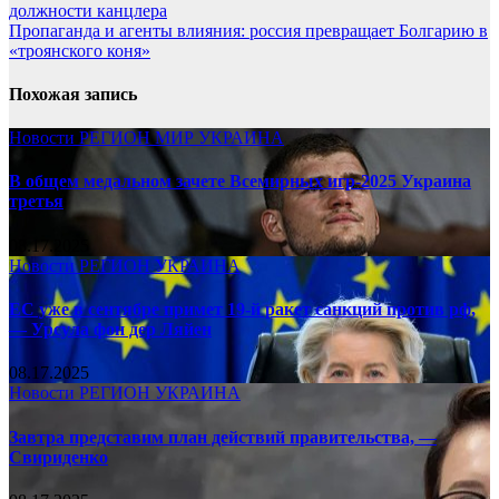
должности канцлера
Пропаганда и агенты влияния: россия превращает Болгарию в
«троянского коня»
Похожая запись
Новости
РЕГИОН
МИР
УКРАИНА
В общем медальном зачете Всемирных игр-2025 Украина
третья
08.17.2025
Новости
РЕГИОН
УКРАИНА
ЕС уже в сентябре примет 19-й ракет санкций против рф,
— Урсула фон дер Ляйен
08.17.2025
Новости
РЕГИОН
УКРАИНА
Завтра представим план действий правительства, —
Свириденко