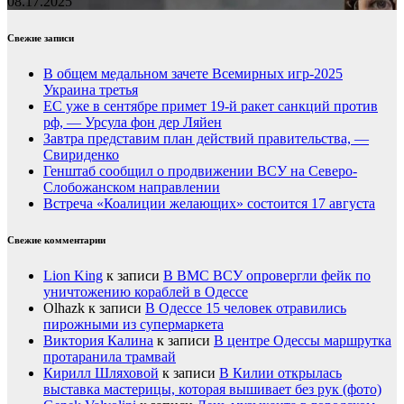
08.17.2025
Свежие записи
В общем медальном зачете Всемирных игр-2025
Украина третья
ЕС уже в сентябре примет 19-й ракет санкций против
рф, — Урсула фон дер Ляйен
Завтра представим план действий правительства, —
Свириденко
Генштаб сообщил о продвижении ВСУ на Северо-
Слобожанском направлении
Встреча «Коалиции желающих» состоится 17 августа
Свежие комментарии
Lion King
к записи
В ВМС ВСУ опровергли фейк по
уничтожению кораблей в Одессе
Olhazk
к записи
В Одессе 15 человек отравились
пирожными из супермаркета
Виктория Калина
к записи
В центре Одессы маршрутка
протаранила трамвай
Кирилл Шляховой
к записи
В Килии открылась
выставка мастерицы, которая вышивает без рук (фото)