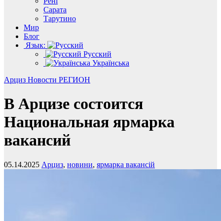
Рені
Сарата
Тарутино
Мир
Блог
Язык:
Русский
Українська
Арциз
Новости
РЕГИОН
В Арцизе состоится
Национальная ярмарка
вакансий
05.14.2025
Арциз
,
новини
,
ярмарка вакансій