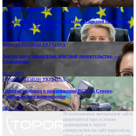
08.17.2025
Новости
РЕГИОН
УКРАИНА
ЕС уже в сентябре примет 19-й ракет санкций против рф,
— Урсула фон дер Ляйен
08.17.2025
Новости
РЕГИОН
УКРАИНА
Завтра представим план действий правительства, —
Свириденко
08.17.2025
Новости
РЕГИОН
УКРАИНА
Генштаб сообщил о продвижении ВСУ на Северо-
Слобожанском направлении
08.17.2025
Использование материалов сайта
разрешается при условии
размещения в тексте
гиперссылки на сайт topor.od.ua,
открытой для поисковых систем.