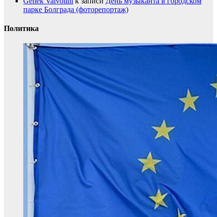
Genek Valvolini
к записи
День музыканта в городском
парке Болграда (фоторепортаж)
Политика