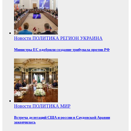
Новости
ПОЛИТИКА
РЕГИОН
УКРАИНА
Министры ЕС одобрили создание трибунала против РФ
Новости
ПОЛИТИКА
МИР
Встреча делегаций США и россии в Саудовской Аравии
закончилась