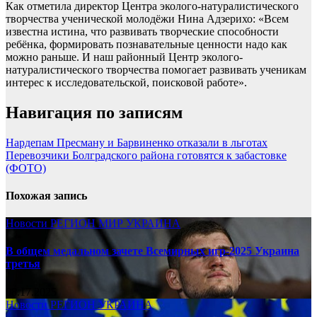
Как отметила директор Центра эколого-натуралистического
творчества ученической молодёжи Нина Адзерихо: «Всем
известна истина, что развивать творческие способности
ребёнка, формировать познавательные ценности надо как
можно раньше. И наш районный Центр эколого-
натуралистического творчества помогает развивать ученикам
интерес к исследовательской, поисковой работе».
Навигация по записям
Нардепам Пресману и Барвиненко отказали в льготах
Перевозчики Болградского района готовятся к забастовке
(ФОТО)
Похожая запись
Новости
РЕГИОН
МИР
УКРАИНА
В общем медальном зачете Всемирных игр-2025 Украина
третья
08.17.2025
Новости
РЕГИОН
УКРАИНА