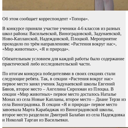
Об этом сообщает корреспондент «Топора».
В конкурсе приняли участие ученики 4-6 классов из разных
школ района: Васильевской, Виноградовской, Задунаевской,
Ново-Капланской, Надеждовской, Плоцкой. Мероприятие
проходило по трём направлениям: «Растения вокруг нас»,
«Мир животных», «Я и природа».
Обязательным условием для каждой работы было содержание
практической либо исследовательской части.
По итогам конкурса победителями в своих секциях стали
следующие ребята. Так, в секции «Растения вокруг нас»
первое место занял ученик Задунаевской школы Евгений
Бянов, второе место – Ангелина Сирохман из Плоцка. В
секции «Мир животных» первое место досталось Наталье
Монах из села Новые Капланы, второе место – Диане Терзи из
села Виноградовка. В секции «Я и природа» первое место
завоевала Марта Карабаджак из Виноградовской школы,
второе место разделили Дмитрий Балабан из села Надеждовка
и Николай Тарган из Васильевки.