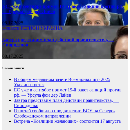
ЕС уже в сентябре примет 19-й ракет санкций против рф,
— Урсула фон дер Ляйен
08.17.2025
Новости
РЕГИОН
УКРАИНА
Завтра представим план действий правительства, —
Свириденко
08.17.2025
Свежие записи
В общем медальном зачете Всемирных игр-2025
Украина третья
ЕС уже в сентябре примет 19-й ракет санкций против
рф, — Урсула фон дер Ляйен
Завтра представим план действий правительства, —
Свириденко
Генштаб сообщил о продвижении ВСУ на Северо-
Слобожанском направлении
Встреча «Коалиции желающих» состоится 17 августа