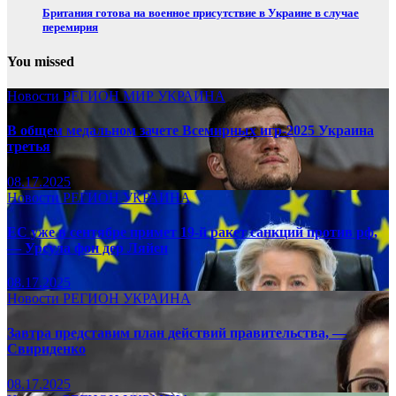
Британия готова на военное присутствие в Украине в случае
перемирия
You missed
Новости
РЕГИОН
МИР
УКРАИНА
В общем медальном зачете Всемирных игр-2025 Украина
третья
08.17.2025
Новости
РЕГИОН
УКРАИНА
ЕС уже в сентябре примет 19-й ракет санкций против рф,
— Урсула фон дер Ляйен
08.17.2025
Новости
РЕГИОН
УКРАИНА
Завтра представим план действий правительства, —
Свириденко
08.17.2025