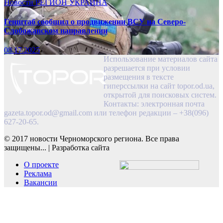
Новости
РЕГИОН
УКРАИНА
Генштаб сообщил о продвижении ВСУ на Северо-
Слобожанском направлении
08.17.2025
Использование материалов сайта
разрешается при условии
размещения в тексте
гиперссылки на сайт topor.od.ua,
открытой для поисковых систем.
Контакты: электронная почта
gazeta.topor.od@gmail.com
или телефон редакции – +38(096)
627-20-65.
© 2017 новости Черноморского региона. Все права
защищены...
|
Разработка сайта
О проекте
Реклама
Вакансии