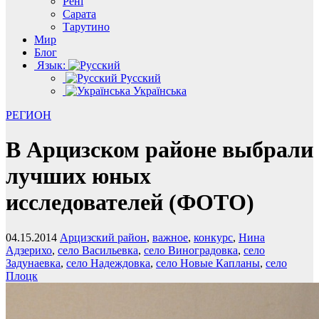
Рені
Сарата
Тарутино
Мир
Блог
Язык:
Русский
Українська
РЕГИОН
В Арцизском районе выбрали
лучших юных
исследователей (ФОТО)
04.15.2014
Арцизский район
,
важное
,
конкурс
,
Нина
Адзерихо
,
село Васильевка
,
село Виноградовка
,
село
Задунаевка
,
село Надеждовка
,
село Новые Капланы
,
село
Плоцк