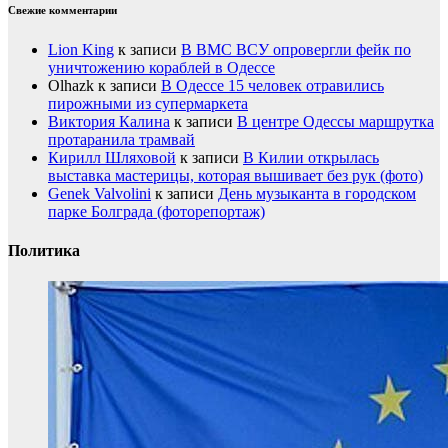
Свежие комментарии
Lion King
к записи
В ВМС ВСУ опровергли фейк по
уничтожению кораблей в Одессе
Olhazk
к записи
В Одессе 15 человек отравились
пирожными из супермаркета
Виктория Калина
к записи
В центре Одессы маршрутка
протаранила трамвай
Кирилл Шляховой
к записи
В Килии открылась
выставка мастерицы, которая вышивает без рук (фото)
Genek Valvolini
к записи
День музыканта в городском
парке Болграда (фоторепортаж)
Политика