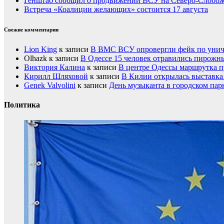
Генштаб сообщил о продвижении ВСУ на Северо-Слобож
Встреча «Коалиции желающих» состоится 17 августа
Свежие комментарии
Lion King
к записи
В ВМС ВСУ опровергли фейк по унич
Olhazk
к записи
В Одессе 15 человек отравились пирожн
Виктория Калина
к записи
В центре Одессы маршрутка п
Кирилл Шляховой
к записи
В Килии открылась выставка 
Genek Valvolini
к записи
День музыканта в городском пар
Политика