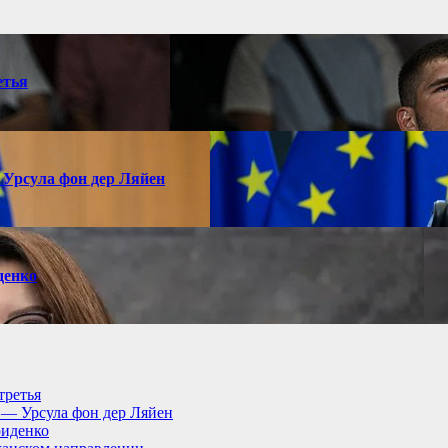
етья
 Урсула фон дер Ляйен
денко
третья
, — Урсула фон дер Ляйен
риденко