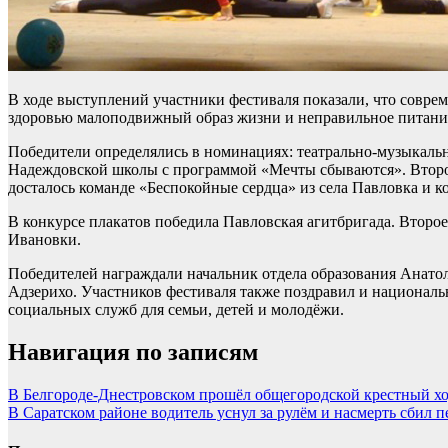
В ходе выступлений участники фестиваля показали, что соврем
здоровью малоподвижный образ жизни и неправильное питани
Победители определялись в номинациях: театрально-музыкаль
Надеждовской школы с программой «Мечты сбываются». Второе 
досталось команде «Беспокойные сердца» из села Павловка и к
В конкурсе плакатов победила Павловская агитбригада. Второе
Ивановки.
Победителей награждали начальник отдела образования Анатол
Адзерихо. Участников фестиваля также поздравил и националь
социальных служб для семьи, детей и молодёжи.
Навигация по записям
В Белгороде-Днестровском прошёл общегородской крестный х
В Саратском районе водитель уснул за рулём и насмерть сбил 