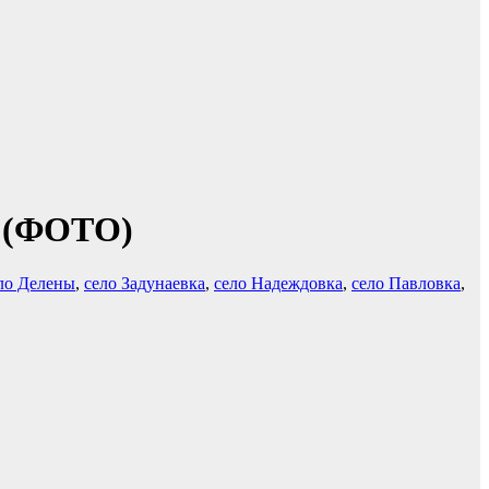
» (ФОТО)
ло Делены
,
село Задунаевка
,
село Надеждовка
,
село Павловка
,