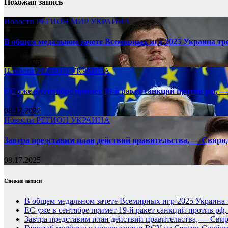
Похожая запись
Новости
РЕГИОН
МИР
УКРАИНА
В общем медальном зачете Всемирных игр-2025 Украина тр
08.17.2025
Новости
РЕГИОН
УКРАИНА
ЕС уже в сентябре примет 19-й ракет санкций против рф, —
08.17.2025
Новости
РЕГИОН
УКРАИНА
Завтра представим план действий правительства, — Свири
08.17.2025
Свежие записи
В общем медальном зачете Всемирных игр-2025 Украина 
ЕС уже в сентябре примет 19-й ракет санкций против рф
Завтра представим план действий правительства, — Сви