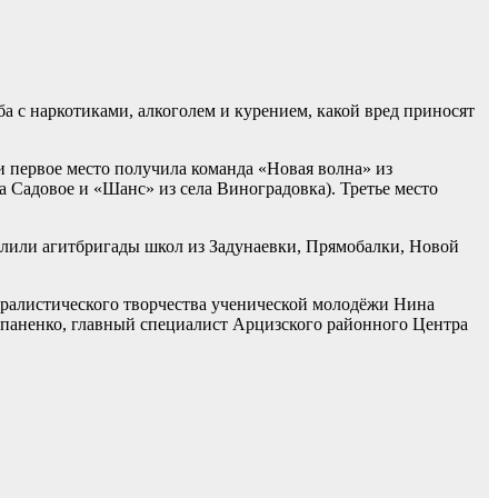
а с наркотиками, алкоголем и курением, какой вред приносят
 первое место получила команда «Новая волна» из
Садовое и «Шанс» из села Виноградовка). Третье место
зделили агитбригады школ из Задунаевки, Прямобалки, Новой
уралистического творчества ученической молодёжи Нина
епаненко, главный специалист Арцизского районного Центра