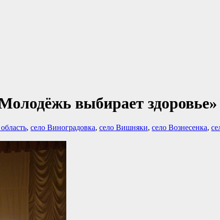
«Молодёжь выбирает здоровье
 область
,
село Виноградовка
,
село Вишняки
,
село Вознесенка
,
се