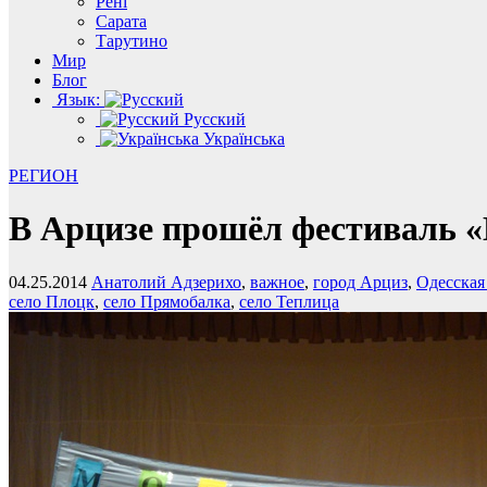
Рені
Сарата
Тарутино
Мир
Блог
Язык:
Русский
Українська
РЕГИОН
В Арцизе прошёл фестиваль 
04.25.2014
Анатолий Адзерихо
,
важное
,
город Арциз
,
Одесская
село Плоцк
,
село Прямобалка
,
село Теплица