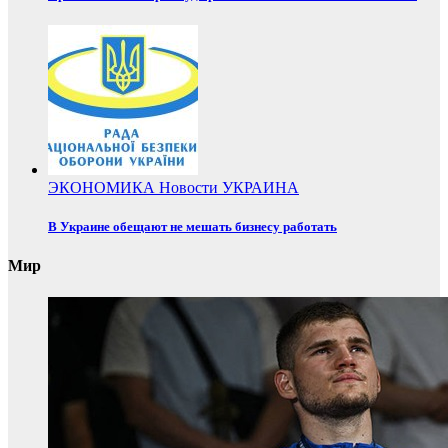
ЭКОНОМИКА
Новости
УКРАИНА
В Украине обещают не мешать бизнесу работать
Мир