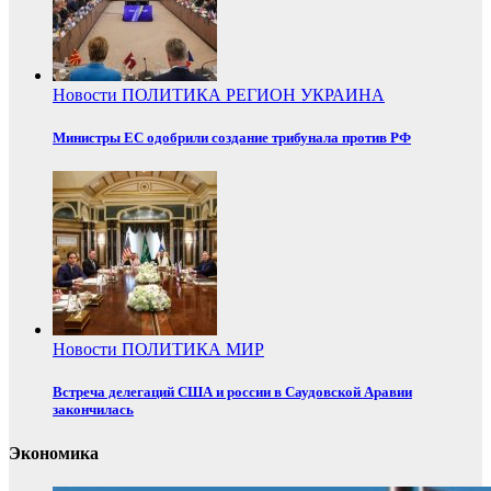
Новости
ПОЛИТИКА
РЕГИОН
УКРАИНА
Министры ЕС одобрили создание трибунала против РФ
Новости
ПОЛИТИКА
МИР
Встреча делегаций США и россии в Саудовской Аравии
закончилась
Экономика