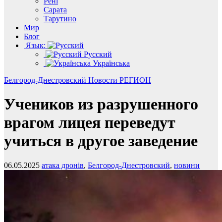
Рені
Сарата
Тарутино
Мир
Блог
Язык:
Русский
Українська
Белгород-Днестровский
Новости
РЕГИОН
Учеников из разрушенного
врагом лицея переведут
учиться в другое заведение
06.05.2025
атака дронів
,
Белгород-Днестровский
,
новини