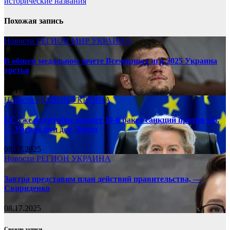
исторические названия
Похожая запись
Новости
РЕГИОН
МИР
УКРАИНА
В общем медальном зачете Всемирных игр-2025 Украина
третья
08.17.2025
Новости
РЕГИОН
УКРАИНА
ЕС уже в сентябре примет 19-й ракет санкций против рф,
— Урсула фон дер Ляйен
08.17.2025
Новости
РЕГИОН
УКРАИНА
Завтра представим план действий правительства, —
Свириденко
08.17.2025
Свежие записи