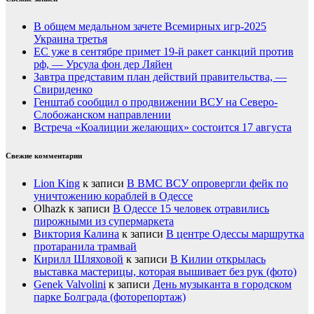
В общем медальном зачете Всемирных игр-2025
Украина третья
ЕС уже в сентябре примет 19-й ракет санкций против
рф, — Урсула фон дер Ляйен
Завтра представим план действий правительства, —
Свириденко
Генштаб сообщил о продвижении ВСУ на Северо-
Слобожанском направлении
Встреча «Коалиции желающих» состоится 17 августа
Свежие комментарии
Lion King
к записи
В ВМС ВСУ опровергли фейк по
уничтожению кораблей в Одессе
Olhazk
к записи
В Одессе 15 человек отравились
пирожными из супермаркета
Виктория Калина
к записи
В центре Одессы маршрутка
протаранила трамвай
Кирилл Шляховой
к записи
В Килии открылась
выставка мастерицы, которая вышивает без рук (фото)
Genek Valvolini
к записи
День музыканта в городском
парке Болграда (фоторепортаж)