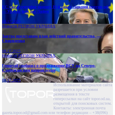
ЕС уже в сентябре примет 19-й ракет санкций против рф,
— Урсула фон дер Ляйен
08.17.2025
Новости
РЕГИОН
УКРАИНА
Завтра представим план действий правительства, —
Свириденко
08.17.2025
Новости
РЕГИОН
УКРАИНА
Генштаб сообщил о продвижении ВСУ на Северо-
Слобожанском направлении
08.17.2025
Использование материалов сайта
разрешается при условии
размещения в тексте
гиперссылки на сайт topor.od.ua,
открытой для поисковых систем.
Контакты: электронная почта
gazeta.topor.od@gmail.com
или телефон редакции – +38(096)