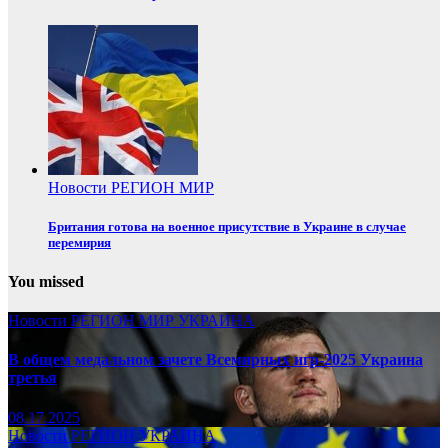
Новости
РЕГИОН
МИР
Британия готова на военное присутствие в Украине в случае
перемирия
You missed
Новости
РЕГИОН
МИР
УКРАИНА
В общем медальном зачете Всемирных игр-2025 Украина
третья
08.17.2025
Новости
РЕГИОН
УКРАИНА