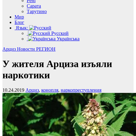
Рені
Сарата
Тарутино
Мир
Блог
Язык:
Русский
Українська
Арциз
Новости
РЕГИОН
У жителя Арциза изъяли
наркотики
10.24.2019
Арциз
,
конопля
,
наркопреступления