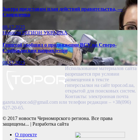
Завтра представим план действий правительства, —
Свириденко
08.17.2025
Новости
РЕГИОН
УКРАИНА
Генштаб сообщил о продвижении ВСУ на Северо-
Слобожанском направлении
08.17.2025
Использование материалов сайта
разрешается при условии
размещения в тексте
гиперссылки на сайт topor.od.ua,
открытой для поисковых систем.
Контакты: электронная почта
gazeta.topor.od@gmail.com
или телефон редакции – +38(096)
627-20-65.
© 2017 новости Черноморского региона. Все права
защищены...
|
Разработка сайта
О проекте