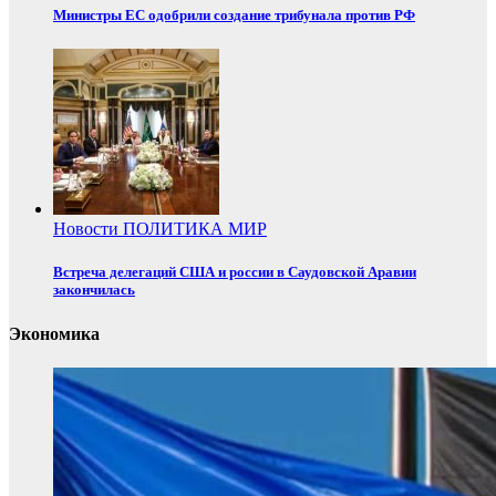
Министры ЕС одобрили создание трибунала против РФ
Новости
ПОЛИТИКА
МИР
Встреча делегаций США и россии в Саудовской Аравии
закончилась
Экономика