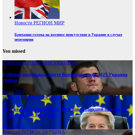
Новости
РЕГИОН
МИР
Британия готова на военное присутствие в Украине в случае
перемирия
You missed
Новости
РЕГИОН
МИР
УКРАИНА
В общем медальном зачете Всемирных игр-2025 Украина
третья
08.17.2025
Новости
РЕГИОН
УКРАИНА
ЕС уже в сентябре примет 19-й ракет санкций против рф,
— Урсула фон дер Ляйен
08.17.2025
Новости
РЕГИОН
УКРАИНА