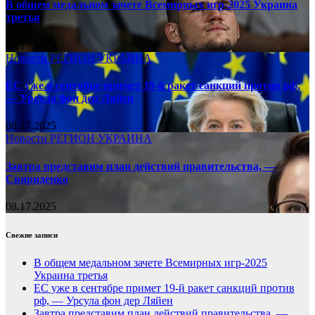
В общем медальном зачете Всемирных игр-2025 Украина
третья
08.17.2025
Новости
РЕГИОН
УКРАИНА
ЕС уже в сентябре примет 19-й ракет санкций против рф,
— Урсула фон дер Ляйен
08.17.2025
Новости
РЕГИОН
УКРАИНА
Завтра представим план действий правительства, —
Свириденко
08.17.2025
Свежие записи
В общем медальном зачете Всемирных игр-2025
Украина третья
ЕС уже в сентябре примет 19-й ракет санкций против
рф, — Урсула фон дер Ляйен
Завтра представим план действий правительства, —