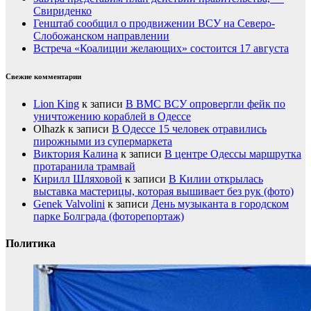
Свириденко
Генштаб сообщил о продвижении ВСУ на Северо-
Слобожанском направлении
Встреча «Коалиции желающих» состоится 17 августа
Свежие комментарии
Lion King
к записи
В ВМС ВСУ опровергли фейк по
уничтожению кораблей в Одессе
Olhazk
к записи
В Одессе 15 человек отравились
пирожными из супермаркета
Виктория Калина
к записи
В центре Одессы маршрутка
протаранила трамвай
Кирилл Шляховой
к записи
В Килии открылась
выставка мастерицы, которая вышивает без рук (фото)
Genek Valvolini
к записи
День музыканта в городском
парке Болграда (фоторепортаж)
Политика