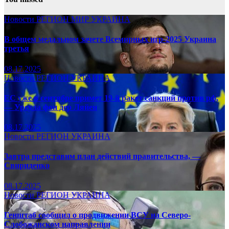
Новости
РЕГИОН
МИР
УКРАИНА
В общем медальном зачете Всемирных игр-2025 Украина
третья
08.17.2025
Новости
РЕГИОН
УКРАИНА
ЕС уже в сентябре примет 19-й ракет санкций против рф,
— Урсула фон дер Ляйен
08.17.2025
Новости
РЕГИОН
УКРАИНА
Завтра представим план действий правительства, —
Свириденко
08.17.2025
Новости
РЕГИОН
УКРАИНА
Генштаб сообщил о продвижении ВСУ на Северо-
Слобожанском направлении