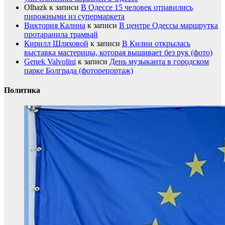
Olhazk
к записи
В Одессе 15 человек отравились
пирожными из супермаркета
Виктория Калина
к записи
В центре Одессы маршрутка
протаранила трамвай
Кирилл Шляховой
к записи
В Килии открылась
выставка мастерицы, которая вышивает без рук (фото)
Genek Valvolini
к записи
День музыканта в городском
парке Болграда (фоторепортаж)
Политика