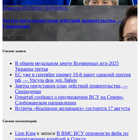
08.17.2025
Новости
РЕГИОН
УКРАИНА
Завтра представим план действий правительства, —
Свириденко
08.17.2025
Свежие записи
В общем медальном зачете Всемирных игр-2025
Украина третья
ЕС уже в сентябре примет 19-й ракет санкций против
рф, — Урсула фон дер Ляйен
Завтра представим план действий правительства, —
Свириденко
Генштаб сообщил о продвижении ВСУ на Северо-
Слобожанском направлении
Встреча «Коалиции желающих» состоится 17 августа
Свежие комментарии
Lion King
к записи
В ВМС ВСУ опровергли фейк по
уничтожению кораблей в Одессе