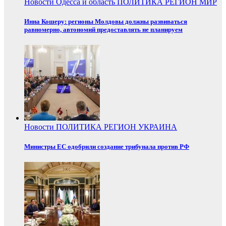
Новости
Одесса и область
ПОЛИТИКА
РЕГИОН
МИР
Инна Кошеру: регионы Молдовы должны развиваться
равномерно, автономий предоставлять не планируем
Новости
ПОЛИТИКА
РЕГИОН
УКРАИНА
Министры ЕС одобрили создание трибунала против РФ