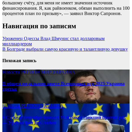
большому счёту, для меня не имеет значения источник
финансирования. Я, как райвоенком, обязан выполнить на 100
процентов план по призыву», — заявил Виктор Сапронов.
Навигация по записям
Уроженец Одессы Влад Шмунис стал долларовым
миллиардером
В Болграде выбрали самую красивую и талантливую девушку
Похожая запись
Новости
РЕГИОН
МИР
УКРАИНА
В общем медальном зачете Всемирных игр-2025 Украина
третья
08.17.2025
Новости
РЕГИОН
УКРАИНА
ЕС уже в сентябре примет 19-й ракет санкций против рф,
— Урсула фон дер Ляйен