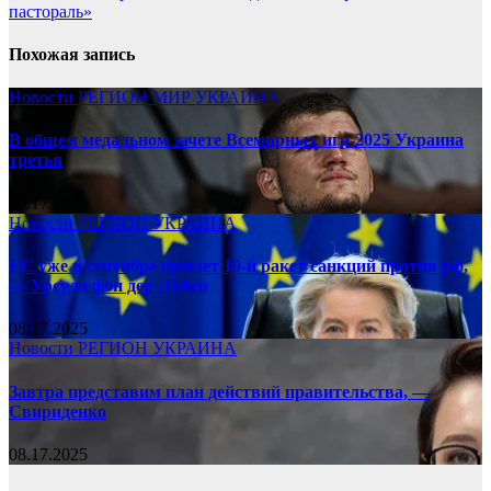
пастораль»
Похожая запись
Новости
РЕГИОН
МИР
УКРАИНА
В общем медальном зачете Всемирных игр-2025 Украина
третья
08.17.2025
Новости
РЕГИОН
УКРАИНА
ЕС уже в сентябре примет 19-й ракет санкций против рф,
— Урсула фон дер Ляйен
08.17.2025
Новости
РЕГИОН
УКРАИНА
Завтра представим план действий правительства, —
Свириденко
08.17.2025