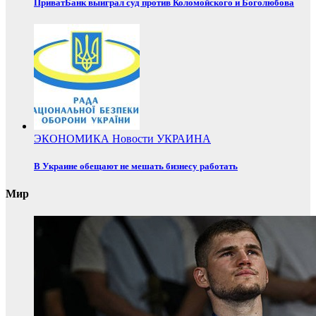
ПриватБанк выиграл суд против Коломойского и Боголюбова
ЭКОНОМИКА
Новости
УКРАИНА
В Украине обещают не мешать бизнесу работать
Мир