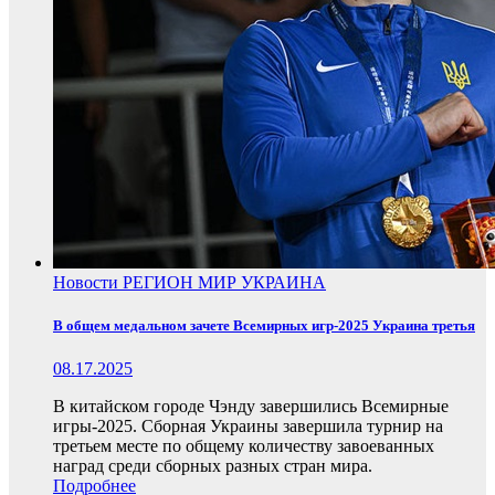
Новости
РЕГИОН
МИР
УКРАИНА
В общем медальном зачете Всемирных игр-2025 Украина третья
08.17.2025
В китайском городе Чэнду завершились Всемирные
игры-2025. Сборная Украины завершила турнир на
третьем месте по общему количеству завоеванных
наград среди сборных разных стран мира.
Подробнее