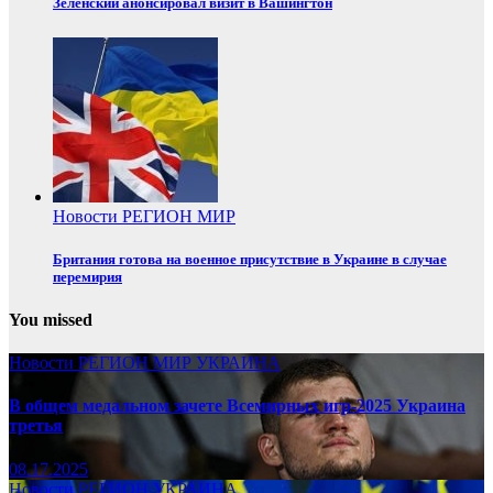
Зеленский анонсировал визит в Вашингтон
Новости
РЕГИОН
МИР
Британия готова на военное присутствие в Украине в случае
перемирия
You missed
Новости
РЕГИОН
МИР
УКРАИНА
В общем медальном зачете Всемирных игр-2025 Украина
третья
08.17.2025
Новости
РЕГИОН
УКРАИНА