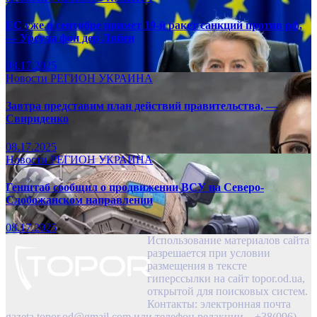
ЕС уже в сентябре примет 19-й ракет санкций против рф,
— Урсула фон дер Ляйен
08.17.2025
Новости
РЕГИОН
УКРАИНА
Завтра представим план действий правительства, —
Свириденко
08.17.2025
Новости
РЕГИОН
УКРАИНА
Генштаб сообщил о продвижении ВСУ на Северо-
Слобожанском направлении
08.17.2025
Использование материалов сайта
разрешается при условии
размещения в тексте
гиперссылки на сайт topor.od.ua,
открытой для поисковых систем.
Контакты: электронная почта
gazeta.topor.od@gmail.com
или телефон редакции – +38(096)