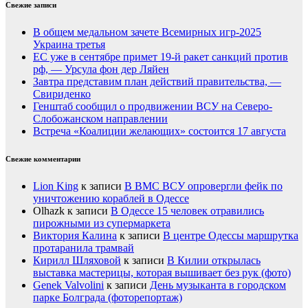
Свежие записи
В общем медальном зачете Всемирных игр-2025
Украина третья
ЕС уже в сентябре примет 19-й ракет санкций против
рф, — Урсула фон дер Ляйен
Завтра представим план действий правительства, —
Свириденко
Генштаб сообщил о продвижении ВСУ на Северо-
Слобожанском направлении
Встреча «Коалиции желающих» состоится 17 августа
Свежие комментарии
Lion King
к записи
В ВМС ВСУ опровергли фейк по
уничтожению кораблей в Одессе
Olhazk
к записи
В Одессе 15 человек отравились
пирожными из супермаркета
Виктория Калина
к записи
В центре Одессы маршрутка
протаранила трамвай
Кирилл Шляховой
к записи
В Килии открылась
выставка мастерицы, которая вышивает без рук (фото)
Genek Valvolini
к записи
День музыканта в городском
парке Болграда (фоторепортаж)