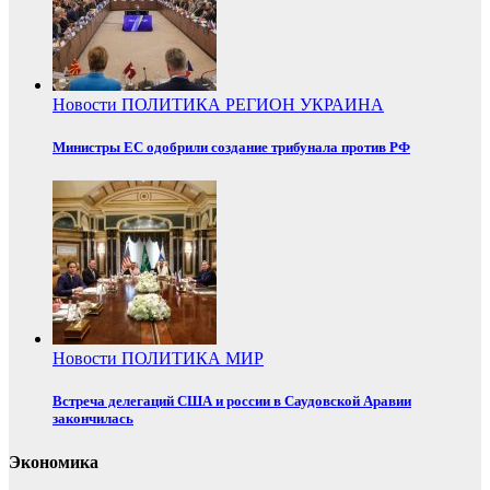
Новости
ПОЛИТИКА
РЕГИОН
УКРАИНА
Министры ЕС одобрили создание трибунала против РФ
Новости
ПОЛИТИКА
МИР
Встреча делегаций США и россии в Саудовской Аравии
закончилась
Экономика