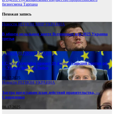
бизнесмена Тарпана
Похожая запись
Новости
РЕГИОН
МИР
УКРАИНА
В общем медальном зачете Всемирных игр-2025 Украина
третья
08.17.2025
Новости
РЕГИОН
УКРАИНА
ЕС уже в сентябре примет 19-й ракет санкций против рф,
— Урсула фон дер Ляйен
08.17.2025
Новости
РЕГИОН
УКРАИНА
Завтра представим план действий правительства, —
Свириденко
08.17.2025