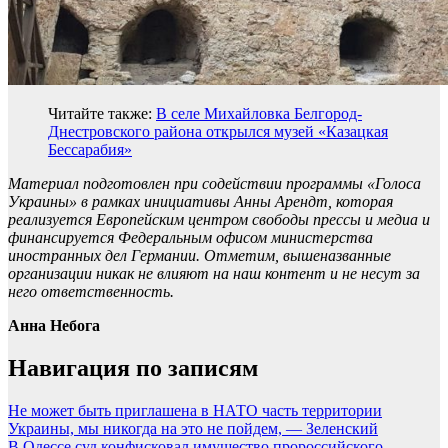
Читайте также:
В селе Михайловка Белгород-
Днестровского района открылся музей «Казацкая
Бессарабия»
Материал подготовлен при содействии программы «Голоса
Украины» в рамках инициативы Анны Арендт, которая
реализуется Европейским центром свободы прессы и медиа и
финансируется Федеральным офисом министерства
иностранных дел Германии. Отметим, вышеназванные
организации никак не влияют на наш контент и не несут за
него ответственность.
Анна Небога
Навигация по записям
Не может быть приглашена в НАТО часть территории
Украины, мы никогда на это не пойдем, — Зеленский
В Одессе суд конфисковал имущество пророссийского