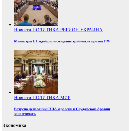
Новости
ПОЛИТИКА
РЕГИОН
УКРАИНА
Министры ЕС одобрили создание трибунала против РФ
Новости
ПОЛИТИКА
МИР
Встреча делегаций США и россии в Саудовской Аравии
закончилась
Экономика