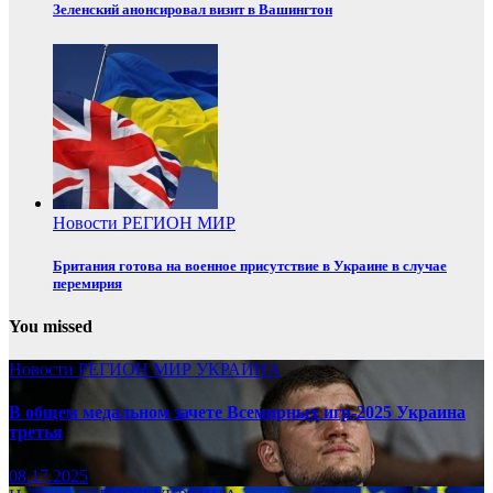
Зеленский анонсировал визит в Вашингтон
Новости
РЕГИОН
МИР
Британия готова на военное присутствие в Украине в случае
перемирия
You missed
Новости
РЕГИОН
МИР
УКРАИНА
В общем медальном зачете Всемирных игр-2025 Украина
третья
08.17.2025