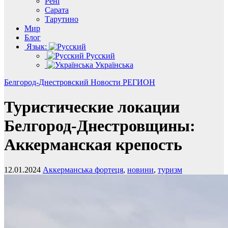
Рені
Сарата
Тарутино
Мир
Блог
Язык:
Русский
Українська
Белгород-Днестровский
Новости
РЕГИОН
Туристические локации
Белгород-Днестровщины:
Аккерманская крепость
12.01.2024
Аккерманська фортеця
,
новини
,
туризм