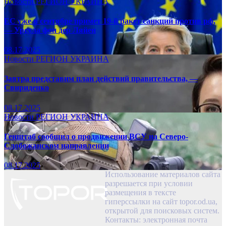
Новости
РЕГИОН
УКРАИНА
ЕС уже в сентябре примет 19-й ракет санкций против рф,
— Урсула фон дер Ляйен
08.17.2025
Новости
РЕГИОН
УКРАИНА
Завтра представим план действий правительства, —
Свириденко
08.17.2025
Новости
РЕГИОН
УКРАИНА
Генштаб сообщил о продвижении ВСУ на Северо-
Слобожанском направлении
08.17.2025
Использование материалов сайта
разрешается при условии
размещения в тексте
гиперссылки на сайт topor.od.ua,
открытой для поисковых систем.
Контакты: электронная почта