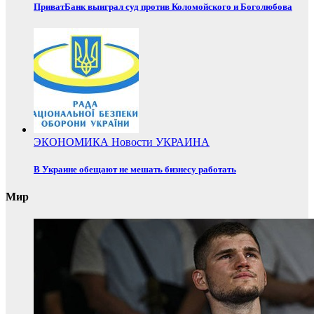
ПриватБанк выиграл суд против Коломойского и Боголюбова
ЭКОНОМИКА
Новости
УКРАИНА
В Украине обещают не мешать бизнесу работать
Мир