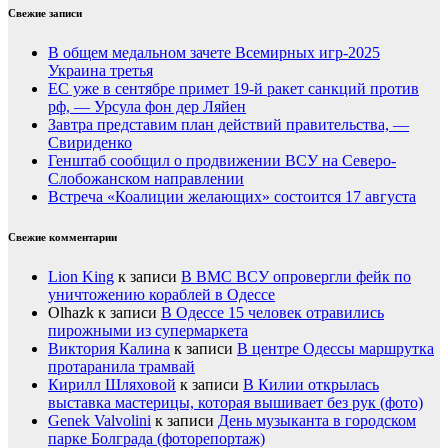
Свежие записи
В общем медальном зачете Всемирных игр-2025
Украина третья
ЕС уже в сентябре примет 19-й ракет санкций против
рф, — Урсула фон дер Ляйен
Завтра представим план действий правительства, —
Свириденко
Генштаб сообщил о продвижении ВСУ на Северо-
Слобожанском направлении
Встреча «Коалиции желающих» состоится 17 августа
Свежие комментарии
Lion King
к записи
В ВМС ВСУ опровергли фейк по
уничтожению кораблей в Одессе
Olhazk
к записи
В Одессе 15 человек отравились
пирожными из супермаркета
Виктория Калина
к записи
В центре Одессы маршрутка
протаранила трамвай
Кирилл Шляховой
к записи
В Килии открылась
выставка мастерицы, которая вышивает без рук (фото)
Genek Valvolini
к записи
День музыканта в городском
парке Болграда (фоторепортаж)