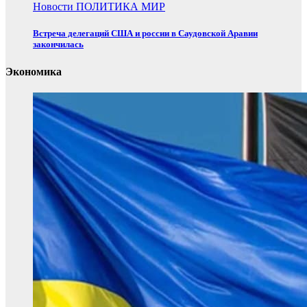
Новости
ПОЛИТИКА
МИР
Встреча делегаций США и россии в Саудовской Аравии
закончилась
Экономика