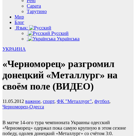
Рені
Сарата
Тарутино
Мир
Блог
Язык:
Русский
Українська
УКРАИНА
«Черноморец» разгромил
донецкий «Металлург» на
своём поле (ВИДЕО)
11.05.2012
важное
,
спорт
,
ФК "Металлург"
,
футбол
,
Черноморец-Одесса
В матче 14-ого тура чемпионата Украины одесский
«Черноморец» одержал пока самую крупную в этом сезоне
победу, одолев донецкий «Металлург» со счётом 3:0.