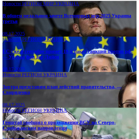
Новости
РЕГИОН
МИР
УКРАИНА
В общем медальном зачете Всемирных игр-2025 Украина
третья
08.17.2025
Новости
РЕГИОН
УКРАИНА
ЕС уже в сентябре примет 19-й ракет санкций против рф,
— Урсула фон дер Ляйен
08.17.2025
Новости
РЕГИОН
УКРАИНА
Завтра представим план действий правительства, —
Свириденко
08.17.2025
Новости
РЕГИОН
УКРАИНА
Генштаб сообщил о продвижении ВСУ на Северо-
Слобожанском направлении