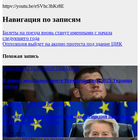
httpv://youtu.be/eSVhc3bKr8E
Навигация по записям
Билеты на поезда вновь станут именными с начала
следующего года
Оппозиция выйдет на акцию протеста под здание ЦИК
Похожая запись
Новости
РЕГИОН
МИР
УКРАИНА
В общем медальном зачете Всемирных игр-2025 Украина
третья
08.17.2025
Новости
РЕГИОН
УКРАИНА
ЕС уже в сентябре примет 19-й ракет санкций против рф,
— Урсула фон дер Ляйен
08.17.2025
Новости
РЕГИОН
УКРАИНА