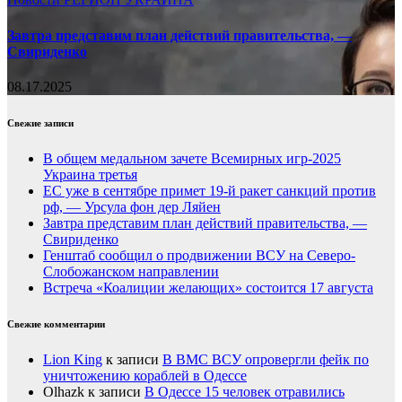
Завтра представим план действий правительства, —
Свириденко
08.17.2025
Свежие записи
В общем медальном зачете Всемирных игр-2025
Украина третья
ЕС уже в сентябре примет 19-й ракет санкций против
рф, — Урсула фон дер Ляйен
Завтра представим план действий правительства, —
Свириденко
Генштаб сообщил о продвижении ВСУ на Северо-
Слобожанском направлении
Встреча «Коалиции желающих» состоится 17 августа
Свежие комментарии
Lion King
к записи
В ВМС ВСУ опровергли фейк по
уничтожению кораблей в Одессе
Olhazk
к записи
В Одессе 15 человек отравились