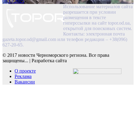
08.17.2025
Использование материалов сайта
разрешается при условии
размещения в тексте
гиперссылки на сайт topor.od.ua,
открытой для поисковых систем.
Контакты: электронная почта
gazeta.topor.od@gmail.com
или телефон редакции – +38(096)
627-20-65.
© 2017 новости Черноморского региона. Все права
защищены...
|
Разработка сайта
О проекте
Реклама
Вакансии