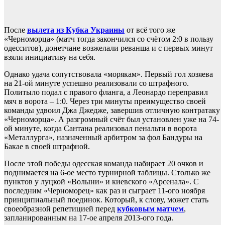
После
вылета из Кубка Украины
от всё того же
«Черноморца» (матч тогда закончился со счётом 2:0 в пользу
одесситов), донетчане возжелали реванша и с первых минут
взяли инициативу на себя.
Однако удача сопутствовала «морякам». Первый гол хозяева
на 21-ой минуте успешно реализовали со штрафного.
Политыло подал с правого фланга, а Леонардо переправил
мяч в ворота – 1:0. Через три минуты преимущество своей
команды удвоил Джа Джедже, завершив отличную контратаку
«Черноморца». А разгромный счёт был установлен уже на 74-
ой минуте, когда Сантана реализовал пенальти в ворота
«Металлурга», назначенный арбитром за фол Бандуры на
Бакае в своей штрафной.
После этой победы одесская команда набирает 20 очков и
поднимается на 6-ое место турнирной таблицы. Столько же
пунктов у луцкой «Волыни» и киевского «Арсенала». С
последним «Черноморец» как раз и сыграет 11-ого ноября
принципиальный поединок. Который, к слову, может стать
своеобразной репетицией перед
кубковым матчем
,
запланированным на 17-ое апреля 2013-ого года.