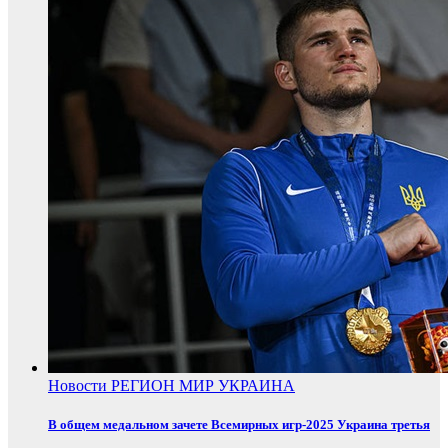
Новости
РЕГИОН
МИР
УКРАИНА
В общем медальном зачете Всемирных игр-2025 Украина третья