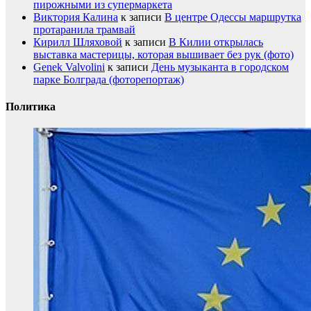
пирожными из супермаркета
Виктория Калина
к записи
В центре Одессы маршрутка
протаранила трамвай
Кирилл Шляховой
к записи
В Килии открылась
выставка мастерицы, которая вышивает без рук (фото)
Genek Valvolini
к записи
День музыканта в городском
парке Болграда (фоторепортаж)
Политика