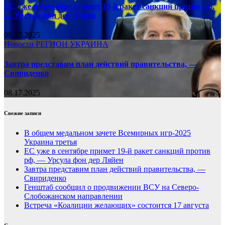
ЕС уже в сентябре примет 19-й ракет санкций против рф,
— Урсула фон дер Ляйен
08.17.2025
Новости
РЕГИОН
УКРАИНА
Завтра представим план действий правительства, —
Свириденко
08.17.2025
Свежие записи
В общем медальном зачете Всемирных игр-2025
Украина третья
ЕС уже в сентябре примет 19-й ракет санкций против
рф, — Урсула фон дер Ляйен
Завтра представим план действий правительства, —
Свириденко
Генштаб сообщил о продвижении ВСУ на Северо-
Слобожанском направлении
Встреча «Коалиции желающих» состоится 17 августа