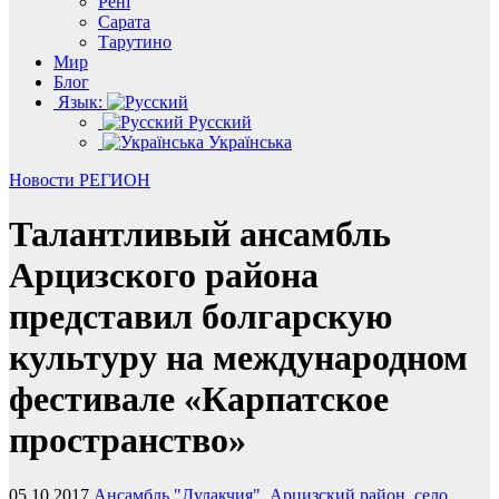
Рені
Сарата
Тарутино
Мир
Блог
Язык:
Русский
Українська
Новости
РЕГИОН
Талантливый ансамбль
Арцизского района
представил болгарскую
культуру на международном
фестивале «Карпатское
пространство»
05.10.2017
Ансамбль "Дулакчия"
,
Арцизский район
,
село