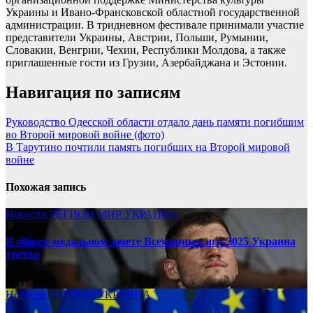
Украины и Ивано-Франсковской областной государственной
администрации. В тридневном фестивале принимали участие
представители Украины, Австрии, Польши, Румынии,
Словакии, Венгрии, Чехии, Республики Молдова, а также
приглашенные гости из Грузии, Азербайджана и Эстонии.
Навигация по записям
Руководство Одесской области отдало дань памяти погибшим
во Второй мировой войне (фото)
В Тарутино почтили память погибших на Второй мировой
войне
Похожая запись
Новости
РЕГИОН
МИР
УКРАИНА
В общем медальном зачете Всемирных игр-2025 Украина
третья
08.17.2025
Новости
РЕГИОН
УКРАИНА