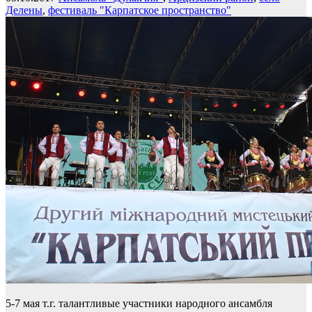
Делены
,
фестиваль "Карпатское пространство"
5-7 мая т.г. талантливые участники народного ансамбля