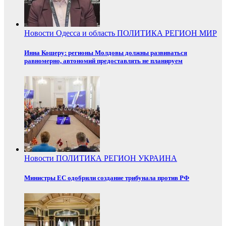
Новости
Одесса и область
ПОЛИТИКА
РЕГИОН
МИР
Инна Кошеру: регионы Молдовы должны развиваться
равномерно, автономий предоставлять не планируем
Новости
ПОЛИТИКА
РЕГИОН
УКРАИНА
Министры ЕС одобрили создание трибунала против РФ