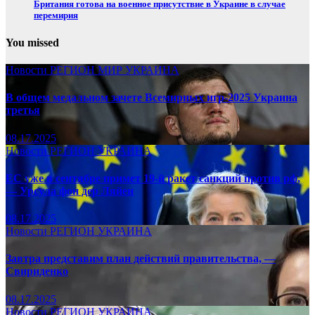
Британия готова на военное присутствие в Украине в случае
перемирия
You missed
Новости
РЕГИОН
МИР
УКРАИНА
В общем медальном зачете Всемирных игр-2025 Украина
третья
08.17.2025
Новости
РЕГИОН
УКРАИНА
ЕС уже в сентябре примет 19-й ракет санкций против рф,
— Урсула фон дер Ляйен
08.17.2025
Новости
РЕГИОН
УКРАИНА
Завтра представим план действий правительства, —
Свириденко
08.17.2025
Новости
РЕГИОН
УКРАИНА