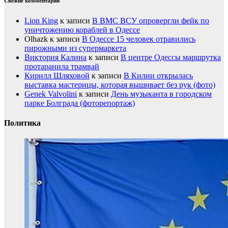
Свежие комментарии
Lion King
к записи
В ВМС ВСУ опровергли фейк по
уничтожению кораблей в Одессе
Olhazk
к записи
В Одессе 15 человек отравились
пирожными из супермаркета
Виктория Калина
к записи
В центре Одессы маршрутка
протаранила трамвай
Кирилл Шляховой
к записи
В Килии открылась
выставка мастерицы, которая вышивает без рук (фото)
Genek Valvolini
к записи
День музыканта в городском
парке Болграда (фоторепортаж)
Политика