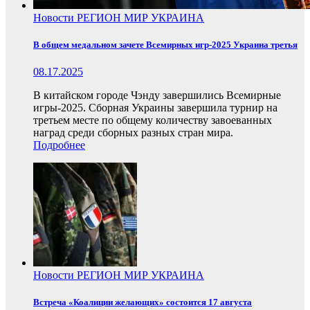
Новости
РЕГИОН
МИР
УКРАИНА
В общем медальном зачете Всемирных игр-2025 Украина третья
08.17.2025
В китайском городе Чэнду завершились Всемирные
игры-2025. Сборная Украины завершила турнир на
третьем месте по общему количеству завоеванных
наград среди сборных разных стран мира.
Подробнее
Новости
РЕГИОН
МИР
УКРАИНА
Встреча «Коалиции желающих» состоится 17 августа