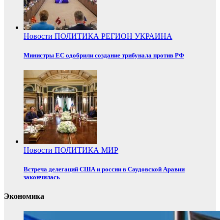
Новости
ПОЛИТИКА
РЕГИОН
УКРАИНА
Министры ЕС одобрили создание трибунала против РФ
Новости
ПОЛИТИКА
МИР
Встреча делегаций США и россии в Саудовской Аравии
закончилась
Экономика