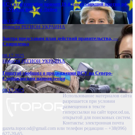
ЕС уже в сентябре примет 19-й ракет санкций против рф,
— Урсула фон дер Ляйен
08.17.2025
Новости
РЕГИОН
УКРАИНА
Завтра представим план действий правительства, —
Свириденко
08.17.2025
Новости
РЕГИОН
УКРАИНА
Генштаб сообщил о продвижении ВСУ на Северо-
Слобожанском направлении
08.17.2025
Использование материалов сайта
разрешается при условии
размещения в тексте
гиперссылки на сайт topor.od.ua,
открытой для поисковых систем.
Контакты: электронная почта
gazeta.topor.od@gmail.com
или телефон редакции – +38(096)
627-20-65.