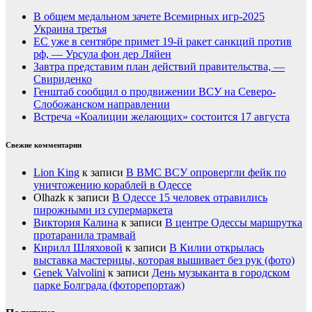
В общем медальном зачете Всемирных игр-2025
Украина третья
ЕС уже в сентябре примет 19-й ракет санкций против
рф, — Урсула фон дер Ляйен
Завтра представим план действий правительства, —
Свириденко
Генштаб сообщил о продвижении ВСУ на Северо-
Слобожанском направлении
Встреча «Коалиции желающих» состоится 17 августа
Свежие комментарии
Lion King
к записи
В ВМС ВСУ опровергли фейк по
уничтожению кораблей в Одессе
Olhazk
к записи
В Одессе 15 человек отравились
пирожными из супермаркета
Виктория Калина
к записи
В центре Одессы маршрутка
протаранила трамвай
Кирилл Шляховой
к записи
В Килии открылась
выставка мастерицы, которая вышивает без рук (фото)
Genek Valvolini
к записи
День музыканта в городском
парке Болграда (фоторепортаж)