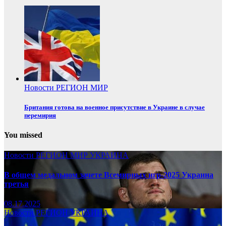
Новости
РЕГИОН
МИР
Британия готова на военное присутствие в Украине в случае
перемирия
You missed
Новости
РЕГИОН
МИР
УКРАИНА
В общем медальном зачете Всемирных игр-2025 Украина
третья
08.17.2025
Новости
РЕГИОН
УКРАИНА