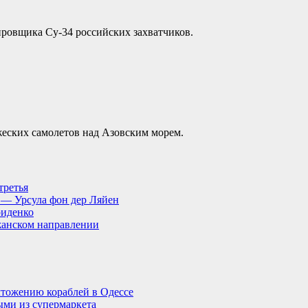
ровщика Су-34 российских захватчиков.
еских самолетов над Азовским морем.
третья
, — Урсула фон дер Ляйен
риденко
анском направлении
тожению кораблей в Одессе
ыми из супермаркета