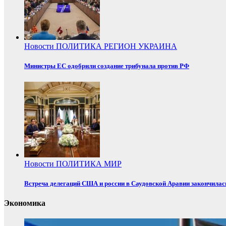
Новости
ПОЛИТИКА
РЕГИОН
УКРАИНА
Министры ЕС одобрили создание трибунала против РФ
Новости
ПОЛИТИКА
МИР
Встреча делегаций США и россии в Саудовской Аравии закончилас
Экономика