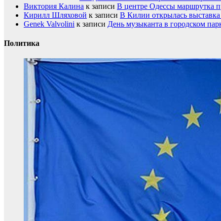
Виктория Калина
к записи
В центре Одессы маршрутка п
Кирилл Шляховой
к записи
В Килии открылась выставка 
Genek Valvolini
к записи
День музыканта в городском пар
Политика