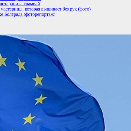
ротаранила трамвай
мастерицы, которая вышивает без рук (фото)
ке Болграда (фоторепортаж)