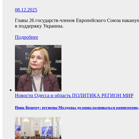
08.12.2025
Главы 26 государств-членов Европейского Союза накану
в поддержку Украины.
Подробнее
Новости
Одесса и область
ПОЛИТИКА
РЕГИОН
МИР
Инна Кошеру: регионы Молдовы должны развиваться равномерно, 