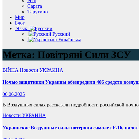
Рені
Сарата
Тарутино
Мир
Блог
Язык:
Русский
Українська
Метка:
Повітряні Сили ЗСУ
ВІЙНА
Новости
УКРАИНА
Ночью защитники Украины обезвредили 406 средств возду
06.06.2025
В Воздушных силах рассказали подробности российской ночной
Новости
УКРАИНА
Украинские Воздушные силы потеряли самолет F-16, пилот 