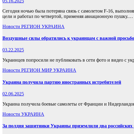
05.16.2025
Сегодня ночью была потеряна связь с самолетом F-16, выпол
цели и работал по четвертой, применяя авиационную пушку.…
Новости
РЕГИОН
УКРАИНА
Воздушные силы обратились к украинцам с важной просьб
03.22.2025
Украинцев попросили не публиковать в сети фото и видео с у
Новости
РЕГИОН
МИР
УКРАИНА
Украина получила партию иностранных истребителей
02.06.2025
Украина получила боевые самолеты от Франции и Нидерландо
Новости
УКРАИНА
За полдня защитники Украины приземлили два российски